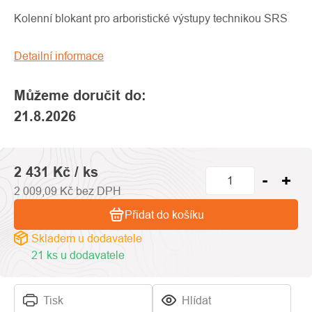
produktu
je
Kolenní blokant pro arboristické výstupy technikou SRS
0,0
z
Detailní informace
5
hvězdiček.
Můžeme doručit do:
21.8.2026
2 431 Kč
/ ks
2 009,09 Kč bez DPH
Přidat do košíku
Skladem u dodavatele
21 ks u dodavatele
Tisk
Hlídat