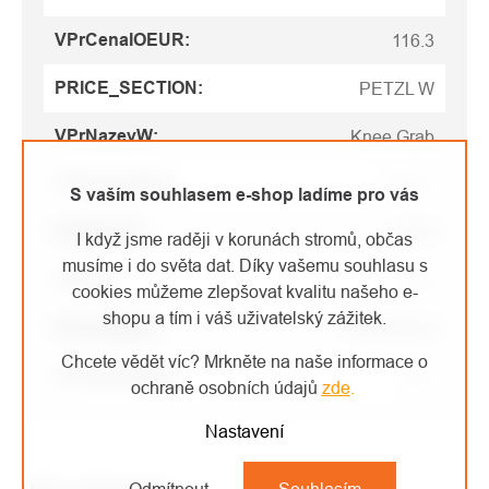
VPrCenaIOEUR
:
116.3
PRICE_SECTION
:
PETZL W
VPrNazevW
:
Knee Grab
VPrKcbezDph
:
2363.6
S vaším souhlasem e-shop ladíme pro vás
VPrIDtopC
:
5484
I když jsme raději v korunách stromů, občas
musíme i do světa dat. Díky vašemu souhlasu s
VPrNov
:
true
cookies můžeme zlepšovat kvalitu našeho e-
shopu a tím i váš uživatelský zážitek.
VPrKodMan
:
B022BA00
Chcete vědět víc? Mrkněte na naše informace o
VPrEurbezDph
:
94.6
ochraně osobních údajů
zde
.
Nastavení
Odmítnout
Souhlasím