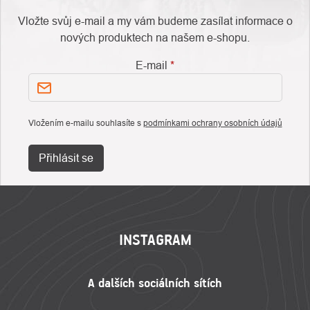
Vložte svůj e-mail a my vám budeme zasílat informace o
nových produktech na našem e-shopu.
E-mail
Vložením e-mailu souhlasíte s
podmínkami ochrany osobních údajů
Přihlásit se
ZÁPATÍ
INSTAGRAM