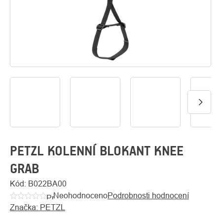
O
Kontakty
nás
PETZL KOLENNÍ BLOKANT KNEE
GRAB
Kód:
B022BA00
Neohodnoceno
Podrobnosti hodnocení
Průměrné
Značka:
PETZL
hodnocení