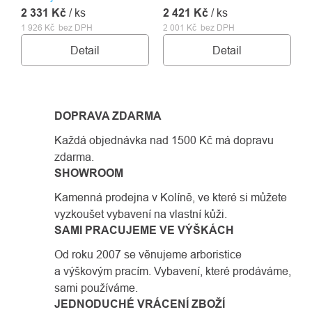
2 331 Kč
/ ks
2 421 Kč
úsporu lana.
/ ks
1 926 Kč bez DPH
2 001 Kč bez DPH
Detail
Detail
DOPRAVA ZDARMA
Každá objednávka nad 1500 Kč má dopravu
zdarma.
SHOWROOM
Kamenná prodejna v Kolíně, ve které si můžete
vyzkoušet vybavení na vlastní kůži.
SAMI PRACUJEME VE VÝŠKÁCH
Od roku 2007 se věnujeme arboristice
a výškovým pracím. Vybavení, které prodáváme,
sami používáme.
JEDNODUCHÉ VRÁCENÍ ZBOŽÍ