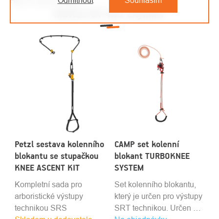
High-contrast mode
MOHLO BY VÁS ZAJÍMAT
Petzl sestava kolenního
CAMP set kolenní
blokantu se stupačkou
blokant TURBOKNEE
KNEE ASCENT KIT
SYSTEM
Kompletní sada pro
Set kolenního blokantu,
arboristické výstupy
který je určen pro výstupy
technikou SRS
SRT technikou. Určen pro