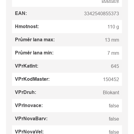
popruhy
EAN
:
3342540855373
Hmotnost
:
110 g
Průměr lana max
:
13 mm
Průměr lana min
:
7 mm
VPrKatInt
:
645
VPrKodMaster
:
150452
VPrDruh
:
Blokant
VPrInovace
:
false
VPrNovaBarv
:
false
VPrNovaVel
:
false