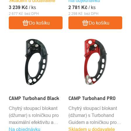
Skladem u dodavatele
Na objednávku
lana o průměru 8 - 13mm.
3 239 Kč
/ ks
2 781 Kč
/ ks
2 677 Kč bez DPH
2 298 Kč bez DPH
Do košíku
Do košíku
CAMP Turbohand Black
CAMP Turbohand PRO
Chytrý stoupací blokant
Chytrý stoupací blokant
(džumar) s rolničkou pro
(džumar) s Turbohand
maximální efektivitu a
Guidem a rolničkou pro
Na objednávku
úsporu lana.
Skladem u dodavatele
maximální efektivitu a