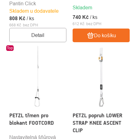
Pantin Click
Skladem
Skladem u dodavatele
740 Kč
/ ks
808 Kč
/ ks
612 Kč bez DPH
668 Kč bez DPH
Detail
Do košíku
Top
PETZL třmen pro
PETZL popruh LOWER
blokant FOOTCORD
STRAP KNEE ASCENT
CLIP
Nastavitelná šňůrová