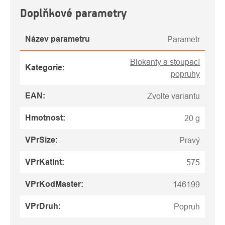
Doplňkové parametry
Název parametru
Parametr
Blokanty a stoupací
Kategorie
:
popruhy
EAN
:
Zvolte variantu
Hmotnost
:
20 g
VPrSize
:
Pravý
VPrKatInt
:
575
VPrKodMaster
:
146199
VPrDruh
:
Popruh