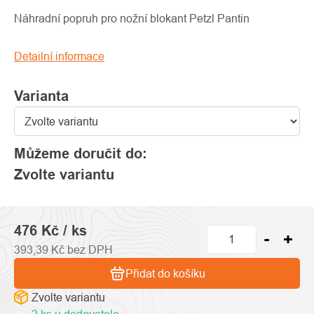
produktu
je
Náhradní popruh pro nožní blokant Petzl Pantin
0,0
z
Detailní informace
5
hvězdiček.
Varianta
Můžeme doručit do:
Zvolte variantu
476 Kč
/ ks
393,39 Kč bez DPH
Přidat do košíku
Zvolte variantu