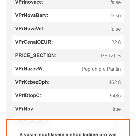
VPrInovace
:
false
VPrNovaBarv
:
false
VPrNovaVel
:
false
VPrCenaIOEUR
:
22.8
PRICE_SECTION
:
PETZL S
VPrNazevW
:
Popruh pro Pantin
VPrKcbezDph
:
462.8
VPrIDtopC
:
5485
VPrNov
:
true
VPrEurbezDph
:
18.5
S vaším souhlasem e-shop ladíme pro vás