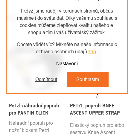
I když jsme raději v korunách stromů, občas
High-contrast mode
musíme i do světa dat. Díky vašemu souhlasu s
MOHLO BY VÁS ZAJÍMAT
cookies můžeme zlepšovat kvalitu našeho e-
shopu a tím i váš uživatelský zážitek.
Chcete vědět víc? Mrkněte na naše informace o
ochraně osobních údajů
zde
.
Nastavení
Odmítnout
Souhlasím
Petzl náhradní popruh
PETZL popruh KNEE
pro PANTIN CLICK
ASCENT UPPER STRAP
Náhradní popruh pro
Elastický popruh pro arbo
nožní blokant Petzl
sestavu Knee Ascent