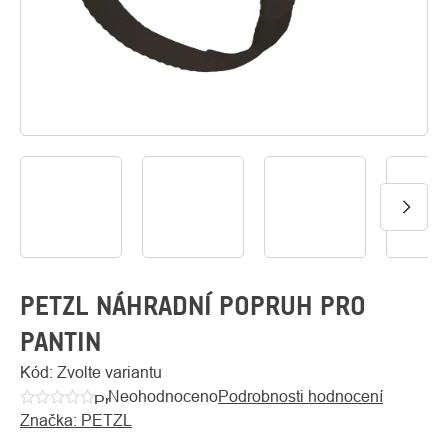
O
Kontakty
nás
PETZL NÁHRADNÍ POPRUH PRO
PANTIN
Kód:
Zvolte variantu
Neohodnoceno
Podrobnosti hodnocení
Průměrné
Značka:
PETZL
hodnocení