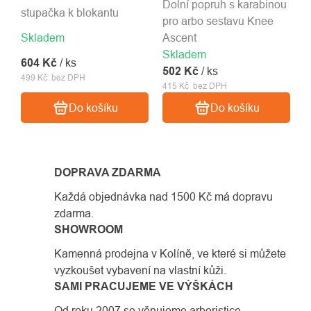
Dolní popruh s karabinou
stupačka k blokantu
pro arbo sestavu Knee
Skladem
Ascent
Skladem
604 Kč
/ ks
502 Kč
/ ks
499 Kč bez DPH
415 Kč bez DPH
Do košíku
Do košíku
DOPRAVA ZDARMA
Každá objednávka nad 1500 Kč má dopravu
zdarma.
SHOWROOM
Kamenná prodejna v Kolíně, ve které si můžete
vyzkoušet vybavení na vlastní kůži.
SAMI PRACUJEME VE VÝŠKÁCH
Od roku 2007 se věnujeme arboristice