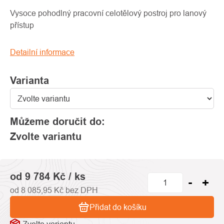
produktu
je
Vysoce pohodlný pracovní celotělový postroj pro lanový
0,0
přístup
z
5
Detailní informace
hvězdiček.
Varianta
Můžeme doručit do:
Zvolte variantu
od
9 784 Kč
/ ks
od
8 085,95 Kč
bez DPH
Přidat do košíku