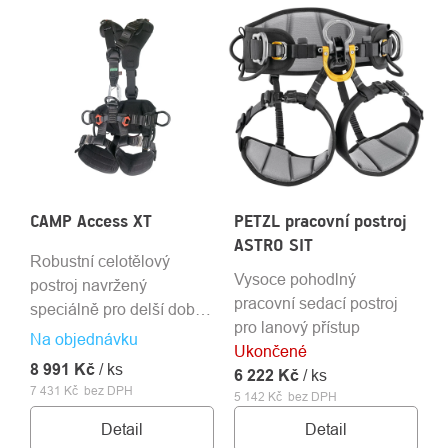
CAMP Access XT
PETZL pracovní postroj
ASTRO SIT
Robustní celotělový
Vysoce pohodlný
postroj navržený
pracovní sedací postroj
speciálně pro delší dobu
pro lanový přístup
na laně.
Na objednávku
Ukončené
8 991 Kč
/ ks
6 222 Kč
/ ks
7 431 Kč bez DPH
5 142 Kč bez DPH
Detail
Detail