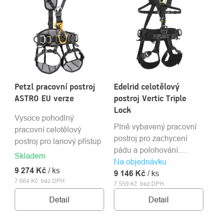
Petzl pracovní postroj
Edelrid celotělový
ASTRO EU verze
postroj Vertic Triple
Lock
Vysoce pohodlný
Plně vybavený pracovní
pracovní celotělový
postroj pro zachycení
postroj pro lanový přístup
pádu a polohování.
Skladem
Na objednávku
Dostupný ve dvou
9 274 Kč
/ ks
9 146 Kč
velikostech.
/ ks
7 664 Kč bez DPH
7 559 Kč bez DPH
Detail
Detail