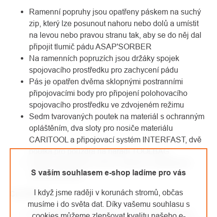
Ramenní popruhy jsou opatřeny páskem na suchý
zip, který lze posunout nahoru nebo dolů a umístit
na levou nebo pravou stranu tak, aby se do něj dal
připojit tlumič pádu ASAP'SORBER
Na ramenních popruzích jsou držáky spojek
spojovacího prostředku pro zachycení pádu
Pás je opatřen dvěma sklopnými postranními
připojovacími body pro připojení polohovacího
spojovacího prostředku ve zdvojeném režimu
Sedm tvarovaných poutek na materiál s ochranným
opláštěním, dva sloty pro nosiče materiálu
CARITOOL a připojovací systém INTERFAST, dvě
poutka pro pouzdra na nářadí TOOLBAG
Zádový připojovací bod je vybaven indikátorem
S vaším souhlasem e-shop ladíme pro vás
zachycení pádu
I když jsme raději v korunách stromů, občas
Certifikace:
musíme i do světa dat. Díky vašemu souhlasu s
ANSI Z359.11, ANSI 459.1, NFPA 2500 class III,
cookies můžeme zlepšovat kvalitu našeho e-