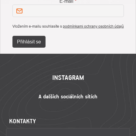
E-mail
Vložením e-mailu souhlasíte s
podmínkami ochrany osobních údajů
Přihlásit se
ZÁPATÍ
INSTAGRAM
KONTAKTY