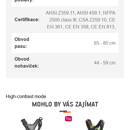
ANSI Z359.11, ANSI 459.1, NFPA
Certifikace
:
2500 class III, CSA Z259.10, CE
EN 361, CE EN 358, CE EN 813,
Obvod
65 - 80 cm
pasu
:
Obvod
44 - 59 cm
nohaviček
:
High-contrast mode
MOHLO BY VÁS ZAJÍMAT
Top