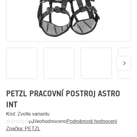
O
Kontakty
nás
PETZL PRACOVNÍ POSTROJ ASTRO
INT
Kód:
Zvolte variantu
Neohodnoceno
Podrobnosti hodnocení
Průměrné
Značka:
PETZL
hodnocení