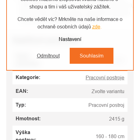
CSA Z259.10, CE EN 361, CE EN 358, CE EN 813,
shopu a tím i váš uživatelský zážitek.
CE EN 12841 type B, splňuje Japonské normy pro
Chcete vědět víc? Mrkněte na naše informace o
ochranu proti pádu GB 6095, XF 494
ochraně osobních údajů
zde
.
Doplňkové parametry
Nastavení
Odmítnout
Souhlasím
Název
Parametr
parametru
Kategorie
:
Pracovní postroje
EAN
:
Zvolte variantu
Typ
:
Pracovní postroj
Hmotnost
:
2415 g
Výška
160 - 180 cm
postavy
: