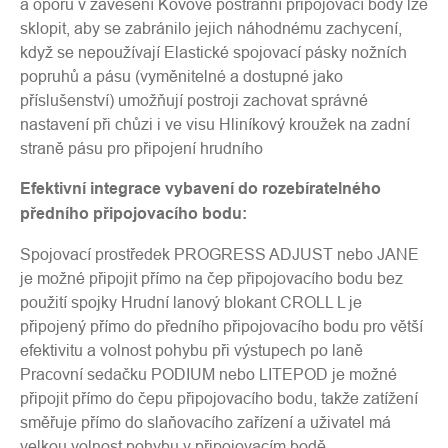
a oporu v zavěšení Kovové postranní připojovací body lze
sklopit, aby se zabránilo jejich náhodnému zachycení,
když se nepoužívají Elastické spojovací pásky nožních
popruhů a pásu (vyměnitelné a dostupné jako
příslušenství) umožňují postroji zachovat správné
nastavení při chůzi i ve visu Hliníkový kroužek na zadní
straně pásu pro připojení hrudního
Efektivní integrace vybavení do rozebíratelného
předního připojovacího bodu:
Spojovací prostředek PROGRESS ADJUST nebo JANE
je možné připojit přímo na čep připojovacího bodu bez
použití spojky Hrudní lanový blokant CROLL L je
připojený přímo do předního připojovacího bodu pro větší
efektivitu a volnost pohybu při výstupech po laně
Pracovní sedačku PODIUM nebo LITEPOD je možné
připojit přímo do čepu připojovacího bodu, takže zatížení
směřuje přímo do slaňovacího zařízení a uživatel má
velkou volnost pohybu v připojovacím bodě