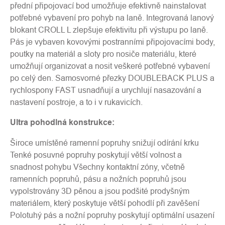
přední připojovací bod umožňuje efektivně nainstalovat
potřebné vybavení pro pohyb na laně. Integrovaná lanový
blokant CROLL L zlepšuje efektivitu při výstupu po laně.
Pás je vybaven kovovými postranními připojovacími body,
poutky na materiál a sloty pro nosiče materiálu, které
umožňují organizovat a nosit veškeré potřebné vybavení
po celý den. Samosvorné přezky DOUBLEBACK PLUS a
rychlospony FAST usnadňují a urychlují nasazování a
nastavení postroje, a to i v rukavicích.
Ultra pohodlná konstrukce:
Široce umístěné ramenní popruhy snižují odírání krku
Tenké posuvné popruhy poskytují větší volnost a
snadnost pohybu Všechny kontaktní zóny, včetně
ramenních popruhů, pásu a nožních popruhů jsou
vypolstrovány 3D pěnou a jsou podšité prodyšným
materiálem, který poskytuje větší pohodlí při zavěšení
Polotuhý pás a nožní popruhy poskytují optimální usazení