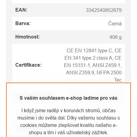
EAN
:
3342540852679
Barva
:
Černá
Hmotnost
:
406 g
CE EN 12841 type C, CE
EN 341 type 2 class A, CE
Certifikace
:
EN 15151-1, ANSI Z459.1,
ANSI Z359.9, NFPA 2500
Tec
140 kg pro 1 osobu / 240
Pracovní zatížení
:
S vaším souhlasem e-shop ladíme pro vás
kg pro 2 osoby
I když jsme raději v korunách stromů, občas
Průměr lana max
:
11.5 mm
musíme i do světa dat. Díky vašemu souhlasu s
cookies můžeme zlepšovat kvalitu našeho e-
Průměr lana min
:
9.5 mm
shopu a tím i váš uživatelský zážitek.