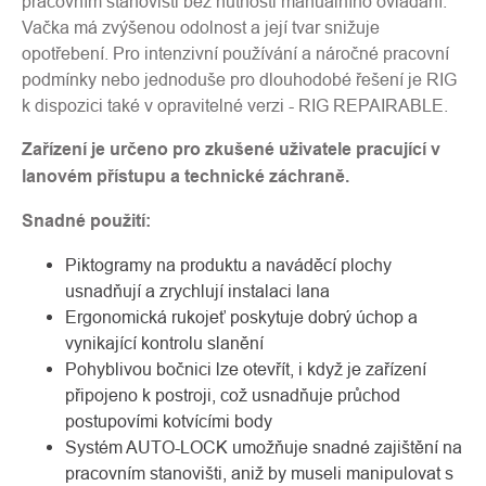
pracovním stanovišti bez nutnosti manuálního ovládání.
Vačka má zvýšenou odolnost a její tvar snižuje
opotřebení. Pro intenzivní používání a náročné pracovní
podmínky nebo jednoduše pro dlouhodobé řešení je RIG
k dispozici také v opravitelné verzi - RIG REPAIRABLE.
Zařízení je určeno pro zkušené uživatele pracující v
lanovém přístupu a technické záchraně.
Snadné použití:
Piktogramy na produktu a naváděcí plochy
usnadňují a zrychlují instalaci lana
Ergonomická rukojeť poskytuje dobrý úchop a
vynikající kontrolu slanění
Pohyblivou bočnici lze otevřít, i když je zařízení
připojeno k postroji, což usnadňuje průchod
postupovími kotvícími body
Systém AUTO-LOCK umožňuje snadné zajištění na
pracovním stanovišti, aniž by museli manipulovat s