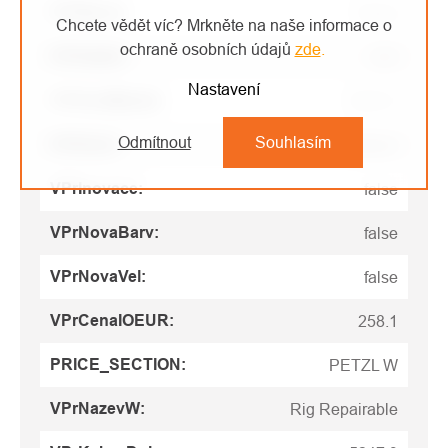
VPrBarva
:
Černá
Chcete vědět víc? Mrkněte na naše informace o
ochraně osobních údajů
zde
.
VPrKatInt
:
545
Nastavení
VPrKodMaster
:
144313
Odmítnout
Souhlasím
VPrDruh
:
Slaňovací zařízení
VPrInovace
:
false
VPrNovaBarv
:
false
VPrNovaVel
:
false
VPrCenaIOEUR
:
258.1
PRICE_SECTION
:
PETZL W
VPrNazevW
:
Rig Repairable