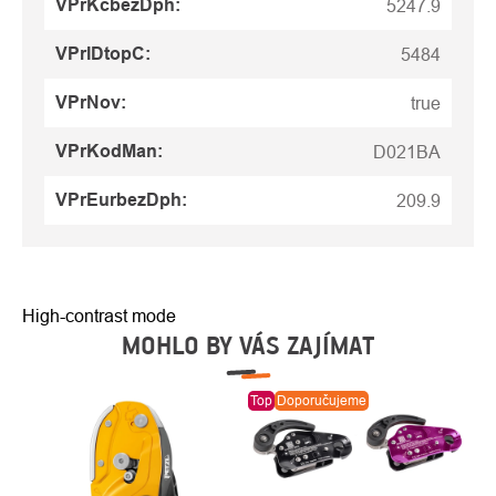
VPrKcbezDph
:
5247.9
VPrIDtopC
:
5484
VPrNov
:
true
VPrKodMan
:
D021BA
VPrEurbezDph
:
209.9
High-contrast mode
MOHLO BY VÁS ZAJÍMAT
Top
Doporučujeme