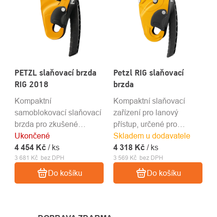
PETZL slaňovací brzda
Petzl RIG slaňovací
RIG 2018
brzda
Kompaktní
Kompaktní slaňovací
samoblokovací slaňovací
zařízení pro lanový
brzda pro zkušené
přístup, určené pro
Ukončené
pracovníky
Skladem u dodavatele
zkušené pracovníky
4 454 Kč
/ ks
4 318 Kč
/ ks
3 681 Kč bez DPH
3 569 Kč bez DPH
Do košíku
Do košíku