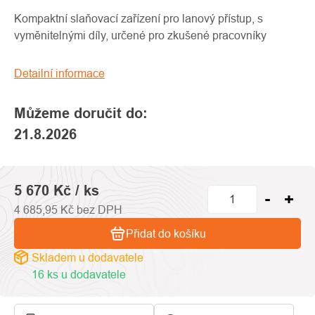
produktu
je
Kompaktní slaňovací zařízení pro lanový přístup, s
0,0
vyměnitelnými díly, určené pro zkušené pracovníky
z
5
Detailní informace
hvězdiček.
Můžeme doručit do:
21.8.2026
5 670 Kč
/ ks
4 685,95 Kč bez DPH
Přidat do košíku
Skladem u dodavatele
16 ks u dodavatele