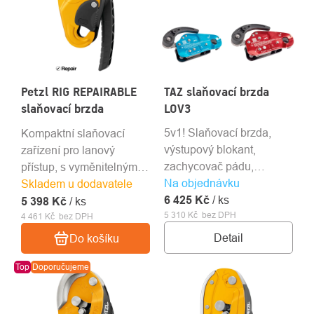
Petzl RIG REPAIRABLE
TAZ slaňovací brzda
slaňovací brzda
LOV3
5v1! Slaňovací brzda,
Kompaktní slaňovací
výstupový blokant,
zařízení pro lanový
zachycovač pádu,
přístup, s vyměnitelnými
Na objednávku
evakuační zařízení a
díly, určené pro zkušené
Skladem u dodavatele
6 425 Kč
pracovní polohovací
/ ks
pracovníky
5 398 Kč
/ ks
5 310 Kč bez DPH
prostředek.
4 461 Kč bez DPH
Detail
Do košíku
Top
Doporučujeme