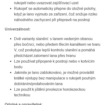
rukojetí nebo uvazovat zajišťovací uzel
Rukojeť se automaticky přepne do úložné polohy,
když je lano vyjmuto ze zařízení, čož snižuje riziko
náhodného zachycení při přepravě na postroji
Univerzálnost:
Dvě varianty slanění: s lanem vedeným stranou
přes bočnici, nebo předem třecím kanálkem ve tvaru
V, což poskytuje lepší kontrolu slanění a pomáhá
předcházet zalomení lana přes hranu
Lze používat připojené k postroji nebo v kotvícím
bodu
Jakmile je lano zablokováno, je možné provádět
krátké výstupy bez manipulace s rukojetí pouhým
dobíráním/protahováním lana
Lze použít k jištění prvolezce horolezeckou
technikou
Odolné a opravitelné: