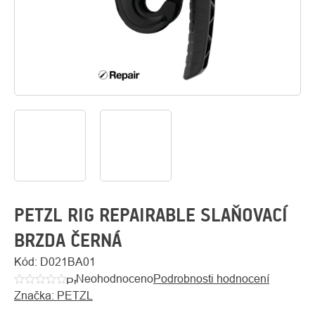
O
Kontakty
nás
PETZL RIG REPAIRABLE SLAŇOVACÍ
BRZDA ČERNÁ
Kód:
D021BA01
Neohodnoceno
Podrobnosti hodnocení
Průměrné
Značka:
PETZL
hodnocení