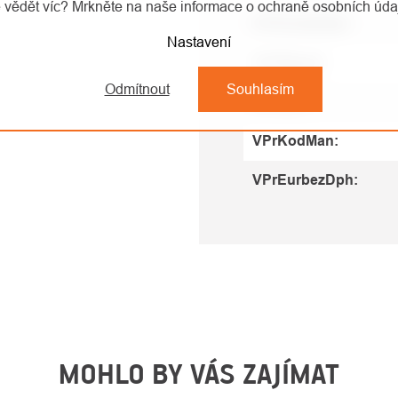
 vědět víc? Mrkněte na naše informace o ochraně osobních úd
VPrKcbezDph
:
Nastavení
VPrIDtopC
:
Odmítnout
Souhlasím
VPrNov
:
VPrKodMan
:
VPrEurbezDph
:
MOHLO BY VÁS ZAJÍMAT