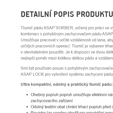
DETAILNÍ POPIS PRODUKT
Tlumič pádu ASAP’SORBER, určený pro práci ve vý
kombinaci s pohyblivým zachycovačem pádu ASA
Umožňuje pracovat v určité vzdálenosti od lana, a
určitých pracovních operací. Tlumič je vybaven tr
v otevíratelném pouzdře. Je k dispozici ve dvou dél
nejlepší poměr mezi krátkou délkou pádu a vzdáleno
Smí být používán pouze s pohyblivým zachycova
ASAP LOCK pro vytvoření systému zachycení pádu
Ultra kompaktní, odolný a praktický tlumič pádu:
Ohebný popruh popruh umožňuje efektivní ná
zachycovacího zařízení
Odolný textilní obal chrání trhací popruh před
Pouzdro lze snadno otevřít pro provádění prav