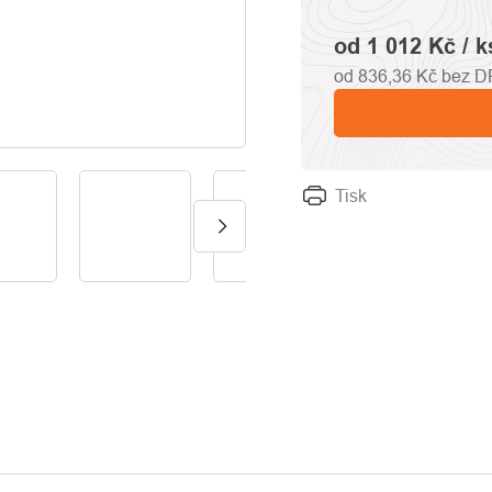
od
1 012 Kč
/ k
od
836,36 Kč
bez D
Tisk