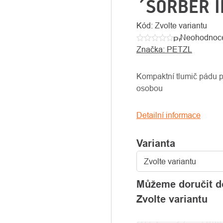
´SORBER I
Kód:
Zvolte variantu
Neohodnoc
Průměrné
Značka:
PETZL
hodnocení
produktu
je
Kompaktní tlumič pádu 
0,0
osobou
z
5
Detailní informace
hvězdiček.
Varianta
Můžeme doručit d
Zvolte variantu