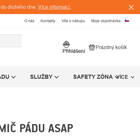
 do druhého dne.
Více informací.
O nás
Kontakty
Vše o nákupu
Moje objednávka
Prázdný košík
Nákupní košík
Přihlášení
ÁDU
SLUŽBY
SAFETY ZÓNA
VÍCE
MIČ PÁDU ASAP