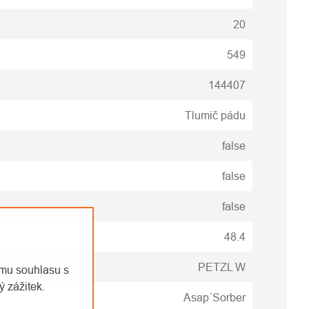
20
549
144407
Tlumič pádu
false
false
false
48.4
PETZL W
emu souhlasu s
 zážitek.
Asap´Sorber