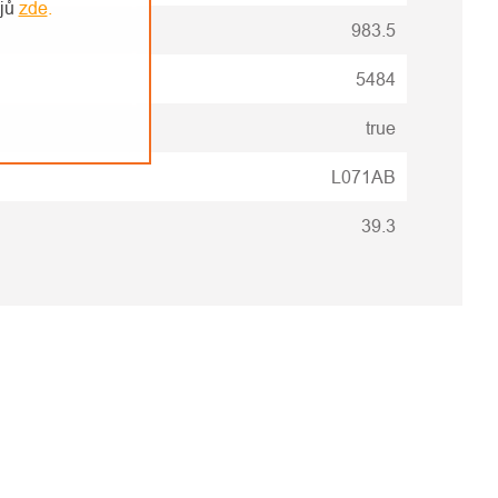
ajů
zde
.
983.5
5484
true
L071AB
39.3