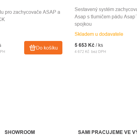
Sestavený systém zachycov
du pro zachycovače ASAP a
Asap s tlumičem pádu Asap´
CK
spojkou
Skladem u dodavatele
s
5 653 Kč
/ ks
Do košíku
DPH
4 672 Kč bez DPH
SHOWROOM
SAMI PRACUJEME VE 