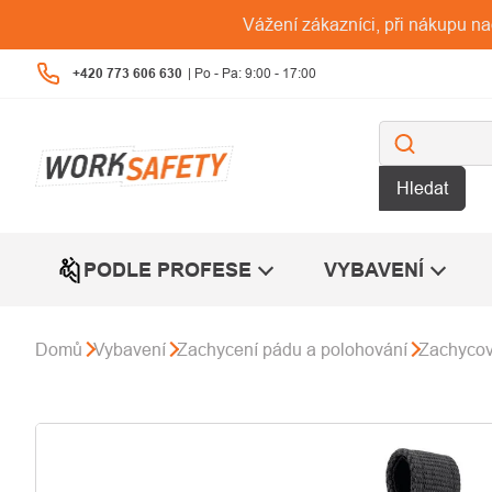
Přejít
Vážení zákazníci, při nákupu n
na
obsah
+420 773 606 630
Hledat
PODLE PROFESE
VYBAVENÍ
Domů
Vybavení
Zachycení pádu a polohování
Zachyco