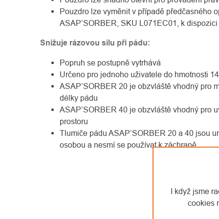
Pouzdro lze vyměnit v případě předčasného o
ASAP’SORBER, SKU L071EC01, k dispozici ja
Snižuje rázovou sílu při pádu:
Popruh se postupně vytrhává
Určeno pro jednoho uživatele do hmotnosti 1
ASAP’SORBER 20 je obzvláště vhodný pro min
délky pádu
ASAP’SORBER 40 je obzvláště vhodný pro uv
prostoru
Tlumiče pádu ASAP’SORBER 20 a 40 jsou urč
osobou a nesmí se používat k záchraně
I když jsme r
cookies 