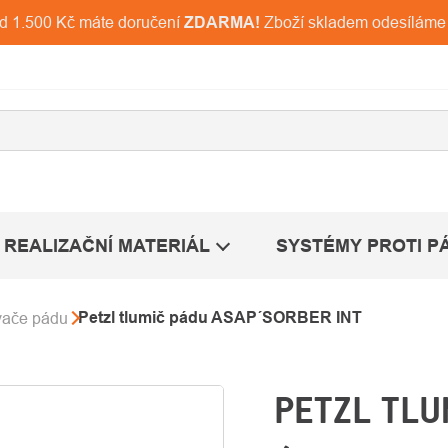
ad 1.500 Kč máte doručení
ZDARMA!
Zboží skladem odesíláme
REALIZAČNÍ MATERIÁL
SYSTÉMY PROTI P
Petzl tlumič pádu ASAP´SORBER INT
vače pádu
PETZL TLU