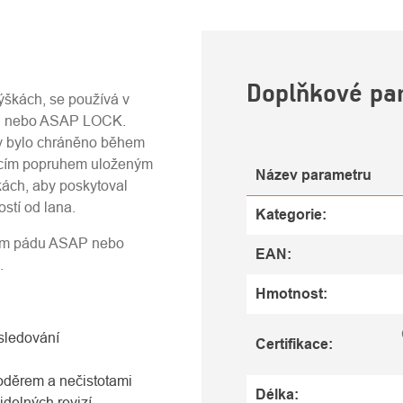
U
Doplňkové pa
škách, se používá v
P nebo ASAP LOCK.
by bylo chráněno během
hacím popruhem uloženým
Název parametru
kách, aby poskytoval
stí od lana.
Kategorie
:
čem pádu ASAP nebo
EAN
:
.
Hmotnost
:
sledování
Certifikace
:
 oděrem a nečistotami
Délka
:
idelných revizí