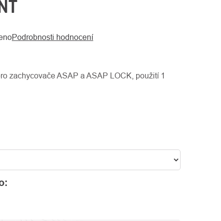
NT
eno
Podrobnosti hodnocení
pro zachycovače ASAP a ASAP LOCK, použití 1
o: