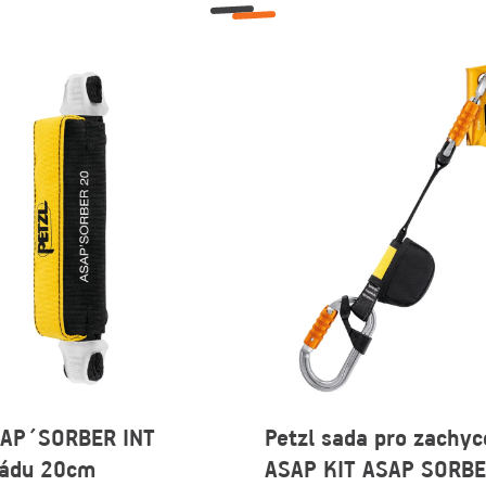
SAP´SORBER INT
Petzl sada pro zachyc
pádu 20cm
ASAP KIT ASAP SORB