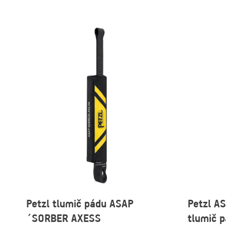
Petzl tlumič pádu ASAP
Petzl A
´SORBER AXESS
tlumič 