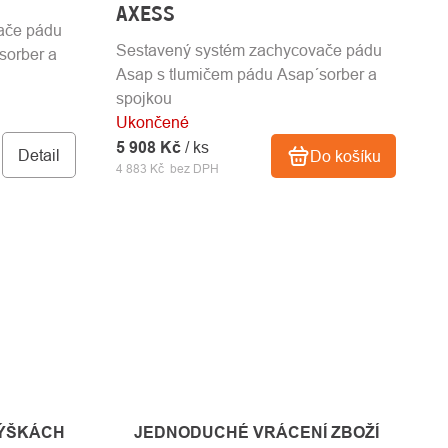
AXESS
ače pádu
Sestavený systém zachycovače pádu
sorber a
Asap s tlumičem pádu Asap´sorber a
spojkou
Ukončené
5 908 Kč
/ ks
Detail
Do košíku
4 883 Kč bez DPH
VÝŠKÁCH
JEDNODUCHÉ VRÁCENÍ ZBOŽÍ