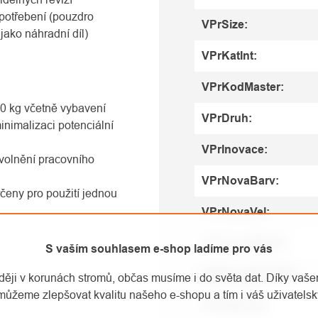
potřebení (pouzdro
VPrSize
:
ko náhradní díl)
VPrKatInt
:
VPrKodMaster
:
40 kg včetně vybavení
VPrDruh
:
imalizaci potenciální
VPrInovace
:
olnění pracovního
VPrNovaBarv
:
eny pro použití jednou
VPrNovaVel
:
VPrCenaIOEUR
:
S vaším souhlasem e-shop ladíme pro vás
PRICE_SECTION
:
aději v korunách stromů, občas musíme i do světa dat. Díky vaš
můžeme zlepšovat kvalitu našeho e-shopu a tím i váš uživatelský
VPrNazevW
: