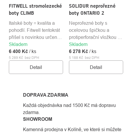
FITWELL stromolezecké
SOLIDUR neprořezné
boty CLIMB
boty ONTARIO 2
Italské boty = kvalita a
Neprořezné boty s
pohodlí. Fitwell tentokrát
ocelovou špičkou a
přišel s novinkou určenou
protiperforační vložkou z
Skladem
přímo pro arboristy -
Skladem
nerezové oceli. Z kvalitní
6 400 Kč
stromolezce.
/ ks
6 278 Kč
kůže, vodoodpudivé a
/ ks
5 289 Kč bez DPH
5 188 Kč bez DPH
prodyšné.
Detail
Detail
DOPRAVA ZDARMA
Každá objednávka nad 1500 Kč má dopravu
zdarma.
SHOWROOM
Kamenná prodejna v Kolíně, ve které si můžete