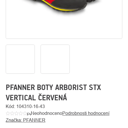
O
Kontakty
nás
PFANNER BOTY ARBORIST STX
VERTICAL ČERVENÁ
Kód:
104310-16-43
Neohodnoceno
Podrobnosti hodnocení
Průměrné
Značka:
PFANNER
hodnocení