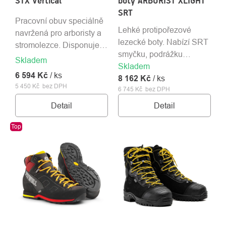
STX Vertical
boty ARBORIST XLIGHT
SRT
Pracovní obuv speciálně
Lehké protipořezové
navržená pro arboristy a
lezecké boty. Nabízí SRT
stromolezce. Disponuje
smyčku, podrážku
vyměnitelnou nožní
Skladem
Skladem
VIBRAM a vodotěsné
smyčkou a podrážkou
6 594 Kč
/ ks
8 162 Kč
membrány.
/ ks
Vibram.
5 450 Kč bez DPH
6 745 Kč bez DPH
Detail
Detail
Top