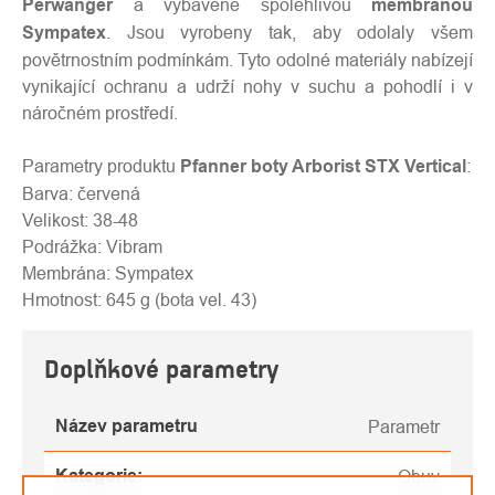
Perwanger
a vybavené spolehlivou
membránou
Sympatex
. Jsou vyrobeny tak, aby odolaly všem
povětrnostním podmínkám. Tyto odolné materiály nabízejí
vynikající ochranu a udrží nohy v suchu a pohodlí i v
náročném prostředí.
Parametry produktu
Pfanner boty Arborist STX Vertical
:
Barva: červená
Velikost: 38-48
Podrážka: Vibram
Membrána: Sympatex
Hmotnost: 645 g (bota vel. 43)
Doplňkové parametry
Název parametru
Parametr
Kategorie
:
Obuv