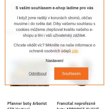
Typ vybavení
:
Obuv
S vaším souhlasem e-shop ladíme pro vás
I když jsme raději v korunách stromů, občas
musíme i do světa dat. Díky vašemu souhlasu s
cookies můžeme zlepšovat kvalitu našeho e-
High-contrast mode
shopu a tím i váš uživatelský zážitek.
MOHLO BY VÁS ZAJÍMAT
Chcete vědět víc? Mrkněte na naše informace o
ochraně osobních údajů
zde
.
Top
Doporučujeme
Nastavení
Odmítnout
Souhlasím
Pfanner boty Arborist
Francital neprořezné