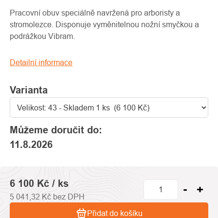
produktu
je
Pracovní obuv speciálně navržená pro arboristy a
0,0
stromolezce. Disponuje vyměnitelnou nožní smyčkou a
z
podrážkou Vibram.
5
hvězdiček.
Detailní informace
Varianta
Můžeme doručit do:
11.8.2026
6 100 Kč
/ ks
5 041,32 Kč bez DPH
Přidat do košíku