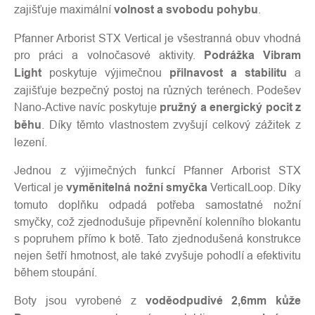
zajišťuje maximální
volnost a svobodu pohybu
.
Pfanner Arborist STX Vertical je všestranná obuv vhodná
pro práci a volnočasové aktivity.
Podrážka Vibram
Light
poskytuje výjimečnou
přilnavost a stabilitu
a
zajišťuje bezpečný postoj na různých terénech. Podešev
Nano-Active navíc poskytuje
pružný a energický pocit z
běhu
. Díky těmto vlastnostem zvyšují celkový zážitek z
lezení.
Jednou z výjimečných funkcí Pfanner Arborist STX
Vertical je
vyměnitelná nožní smyčka
VerticalLoop. Díky
tomuto doplňku odpadá potřeba samostatné nožní
smyčky, což zjednodušuje připevnění kolenního blokantu
s popruhem přímo k botě. Tato zjednodušená konstrukce
nejen šetří hmotnost, ale také zvyšuje pohodlí a efektivitu
během stoupání.
Boty jsou vyrobené z
voděodpudivé 2,6mm kůže