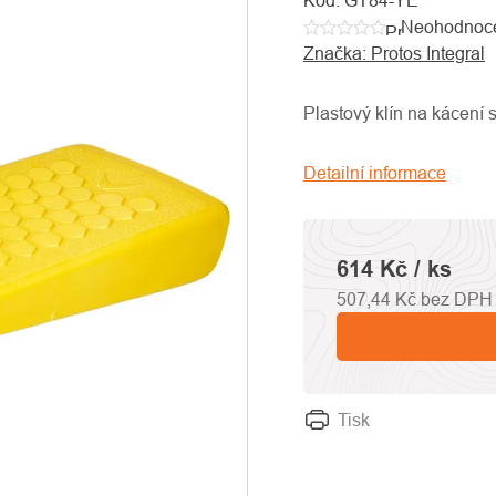
Kód:
GT84-YE
Neohodnoc
Průměrné
Značka:
Protos Integral
hodnocení
produktu
je
Plastový klín na kácení
0,0
z
Detailní informace
5
hvězdiček.
614 Kč
/ ks
507,44 Kč bez DPH
Tisk