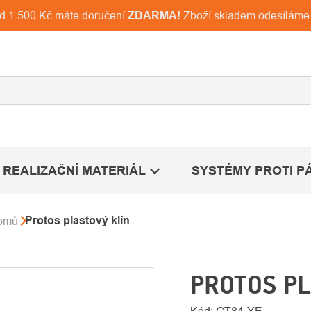
ad 1.500 Kč máte doručení
ZDARMA!
Zboží skladem odesíláme
REALIZAČNÍ MATERIÁL
SYSTÉMY PROTI P
Protos plastový klín
romů
PROTOS PL