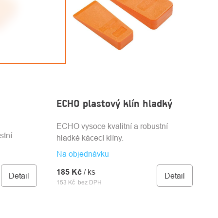
ECHO plastový klín hladký
ECHO vysoce kvalitní a robustní
stní
hladké kácecí klíny.
Na objednávku
185 Kč
/ ks
Detail
Detail
153 Kč bez DPH