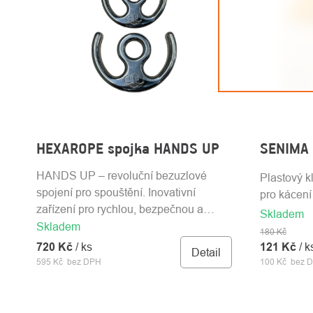
HEXAROPE spojka HANDS UP
SENIMA 
HANDS UP – revoluční bezuzlové
Plastový k
spojení pro spouštění. Inovativní
pro kácení
zařízení pro rychlou, bezpečnou a
Skladem
efektivní manipulaci s lanovými
Skladem
180 Kč
systémy bez nutnosti uzlů. Navrženo
720 Kč
/ ks
121 Kč
/ k
Detail
pro profesionály v arboristice, lesnictví,
595 Kč bez DPH
100 Kč bez 
vyprošťování a technickém
záchranářství.