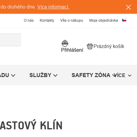
 do druhého dne.
Více informací.
O nás
Kontakty
Vše o nákupu
Moje objednávka
Prázdný košík
Nákupní košík
Přihlášení
ÁDU
SLUŽBY
SAFETY ZÓNA
VÍCE
ASTOVÝ KLÍN