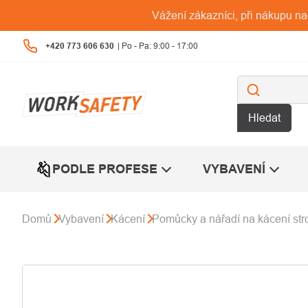
Přejít
Vážení zákazníci, při nákupu n
na
obsah
+420 773 606 630
Hledat
PODLE PROFESE
VYBAVENÍ
Domů
Vybavení
Kácení
Pomůcky a nářadí na kácení st