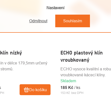
Nastavení
Odmítnout
Souhlasím
klín nízký
ECHO plastový klín
vroubkovaný
lín v délce 179,5mm určený
 stromů.
ECHO vysoce kvalitní a robu
vroubkované kácecí klíny.
Skladem
s
185 Kč
/ ks
Do košíku
DPH
153 Kč bez DPH