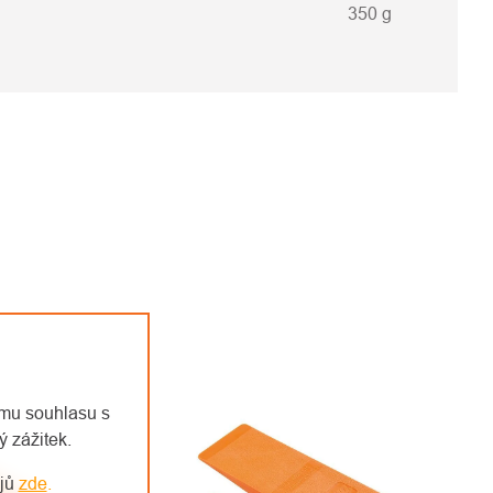
350 g
emu souhlasu s
 zážitek.
ajů
zde
.