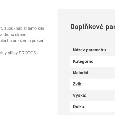
U
Doplňkové pa
 zubů) nabízí tento klín
na druhé straně
plocha umožňuje přesné
Název parametru
epiny přilby PROTOS.
Kategorie
:
Materiál
:
Zvih
:
Výška
:
Délka
: