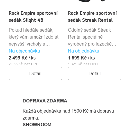
Ideální pro zdolávání
Rock Empire sportovní
Rock Empire sportovní
náročných velkých stěn,
sedák Slight 4B
sedák Streak Rental
ale i ve visu a při
dlouhém sezení na
Pokud hledáte sedák,
Odolný sedák Streak
štandech.
který vám umožní zdolat
Rental speciálně
nejvyšší vrcholy a
vyrobený pro lezecké
Na objednávku
nejdelší stěny, pak je
Na objednávku
stěny a do půjčoven.
2 499 Kč
Slight 4B právě pro vás.
/ ks
1 599 Kč
Konstrukce sedáku
/ ks
2 065 Kč bez DPH
1 321 Kč bez DPH
Tento sportovní sedák je
vychází ze známého
tak lehký a tenký, že si ho
Streaku, a to včetně plně
Detail
Detail
ani nevšimnete na těle.
nastavitelného
Ale nebojte se, je také
posuvného pasu. Oproti
velmi pevný a bezpečný,
Streaku má vylepšenou,
díky kvalitnímu materiálu
posílenou, speciálně
DOPRAVA ZDARMA
a čtyřem hliníkovým
řešenou spojovačku
Každá objednávka nad 1500 Kč má dopravu
rychlosponám.
jistícího oka a nohavic,
zdarma.
což výrazně snižuje riziko
SHOWROOM
špatného navázání.