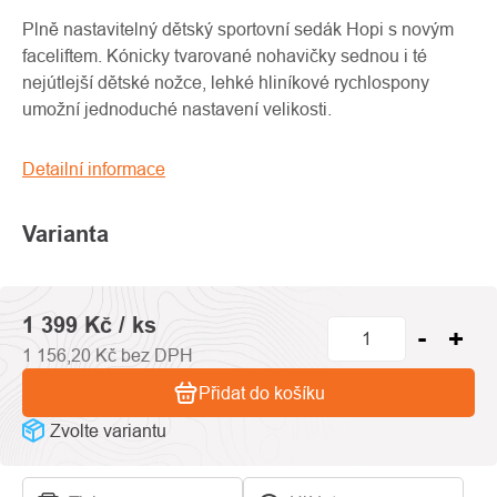
produktu
je
Plně nastavitelný dětský sportovní sedák Hopi s novým
0,0
faceliftem. Kónicky tvarované nohavičky sednou i té
z
nejútlejší dětské nožce, lehké hliníkové rychlospony
5
umožní jednoduché nastavení velikosti.
hvězdiček.
Detailní informace
Varianta
1 399 Kč
/ ks
1 156,20 Kč bez DPH
Přidat do košíku
Zvolte variantu