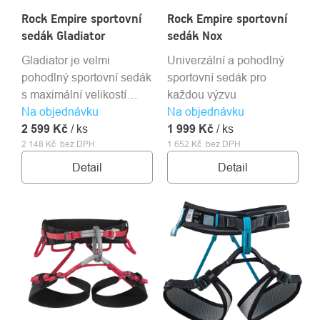
Rock Empire sportovní
Rock Empire sportovní
sedák Gladiator
sedák Nox
Gladiator je velmi
Univerzální a pohodlný
pohodlný sportovní sedák
sportovní sedák pro
s maximální velikostí
každou výzvu
Na objednávku
polstrování, širokým
Na objednávku
2 599 Kč
pásem i nohavičkami a
/ ks
1 999 Kč
/ ks
2 148 Kč bez DPH
1 652 Kč bez DPH
extra výztuhou v bederní
část zad. Úvazek je
Detail
Detail
určený pro vícedélkové
lezení, zimní hory, big
walls. Kombinace
odolných materiálů a
tradiční osvědčené
konstrukce úvazku
zajišťují jeho dlouhou
životnost a spolehlivost i
při extrémním používání.