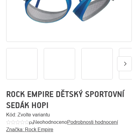
O
Kontakty
nás
ROCK EMPIRE DĚTSKÝ SPORTOVNÍ
SEDÁK HOPI
Kód:
Zvolte variantu
Neohodnoceno
Podrobnosti hodnocení
Průměrné
Značka:
Rock Empire
hodnocení