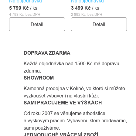
Na objednávku
navržený pro maximální
Na objednávku
všestranné využití.
5 799 Kč
bezpečnost, komfort a
/ ks
3 499 Kč
/ ks
4 793 Kč bez DPH
2 892 Kč bez DPH
efektivitu při práci ve
výškách.
Detail
Detail
DOPRAVA ZDARMA
Každá objednávka nad 1500 Kč má dopravu
zdarma.
SHOWROOM
Kamenná prodejna v Kolíně, ve které si můžete
vyzkoušet vybavení na vlastní kůži.
SAMI PRACUJEME VE VÝŠKÁCH
Od roku 2007 se věnujeme arboristice
a výškovým pracím. Vybavení, které prodáváme,
sami používáme.
JEDNODUCHÉ VRÁCENÍ ZBOŽÍ