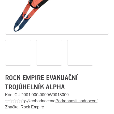
O
Kontakty
nás
ROCK EMPIRE EVAKUAČNÍ
TROJÚHELNÍK ALPHA
Kód:
CUD001.000-0000W0018000
Neohodnoceno
Podrobnosti hodnocení
Průměrné
Značka:
Rock Empire
hodnocení