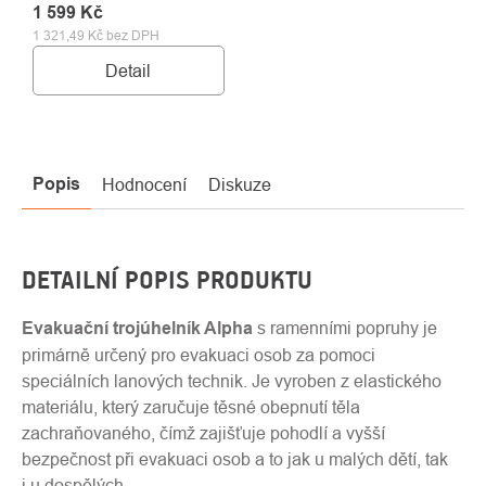
1 599 Kč
1 321,49 Kč bez DPH
Detail
Popis
Hodnocení
Diskuze
DETAILNÍ POPIS PRODUKTU
Evakuační trojúhelník Alpha
s ramenními popruhy je
primárně určený pro evakuaci osob za pomoci
speciálních lanových technik. Je vyroben z elastického
materiálu, který zaručuje těsné obepnutí těla
zachraňovaného, čímž zajišťuje pohodlí a vyšší
bezpečnost při evakuaci osob a to jak u malých dětí, tak
i u dospělých.