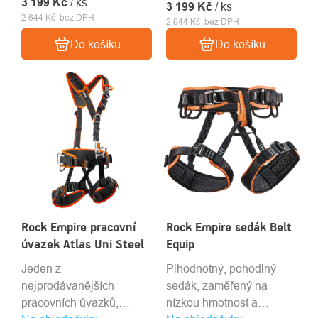
3 199 Kč
/ ks
3 199 Kč
/ ks
2 644 Kč bez DPH
2 644 Kč bez DPH
Do košíku
Do košíku
Rock Empire pracovní
Rock Empire sedák Belt
úvazek Atlas Uni Steel
Equip
Jeden z
Plhodnotný, pohodlný
nejprodávanějších
sedák, zaměřený na
pracovních úvazků,
nízkou hmotnost a