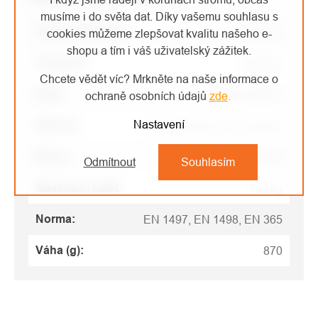
musíme i do světa dat. Díky vašemu souhlasu s
Název parametru
Parametr
cookies můžeme zlepšovat kvalitu našeho e-
shopu a tím i váš uživatelský zážitek.
Kategorie
:
Postroje
Chcete vědět víc? Mrkněte na naše informace o
EAN
:
Zvolte variantu
ochraně osobních údajů
zde
.
Nastavení
Materiál
:
Nylon/polyamid a polyester
Barva
:
oranžová
Odmítnout
Souhlasím
Maximální zátěž
:
150 kg
Norma
:
EN 1497, EN 1498, EN 365
Váha (g)
:
870