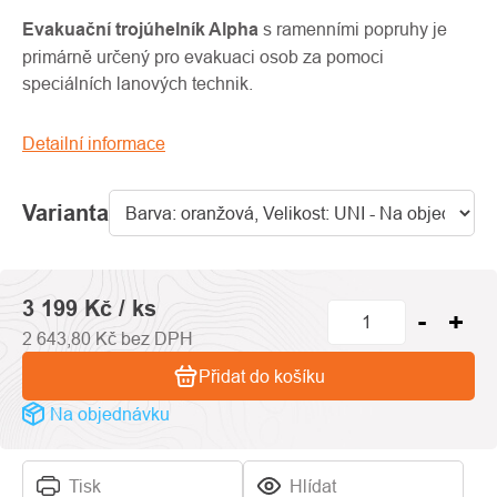
produktu
je
Evakuační trojúhelník Alpha
s ramenními popruhy je
0,0
primárně určený pro evakuaci osob za pomoci
z
speciálních lanových technik.
5
hvězdiček.
Detailní informace
Varianta
3 199 Kč
/ ks
2 643,80 Kč bez DPH
Přidat do košíku
Na objednávku
Tisk
Hlídat