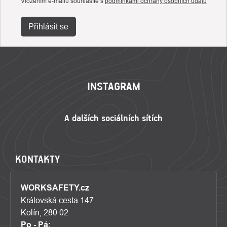
Vložením e-mailu souhlasíte s
podmínkami ochrany osobních údajů
Přihlásit se
ZÁPATÍ
INSTAGRAM
KONTAKTY
WORKSAFETY.cz
Královská cesta 147
Kolín, 280 02
Po - Pá: