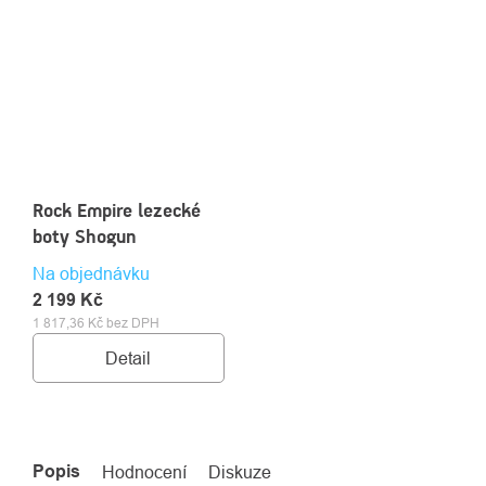
Rock Empire lezecké
boty Shogun
Na objednávku
2 199 Kč
1 817,36 Kč bez DPH
Detail
Popis
Hodnocení
Diskuze