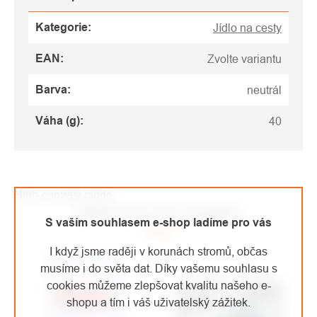
Kategorie
:
Jídlo na cesty
EAN
:
Zvolte variantu
Barva
:
neutrál
Váha (g)
:
40
High-contrast mode
MOHLO BY VÁS ZAJÍMAT
S vaším souhlasem e-shop ladíme pro vás
I když jsme raději v korunách stromů, občas
musíme i do světa dat. Díky vašemu souhlasu s
cookies můžeme zlepšovat kvalitu našeho e-
shopu a tím i váš uživatelský zážitek.