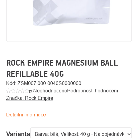
ROCK EMPIRE MAGNESIUM BALL
REFILLABLE 40G
O
Kód:
ZSM007.000-0040S0000000
Kontakty
nás
Neohodnoceno
Podrobnosti hodnocení
Průměrné
Značka:
Rock Empire
hodnocení
produktu
je
Detailní informace
0,0
z
Varianta
5