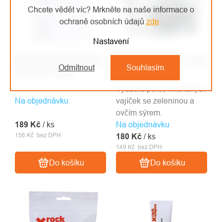
Chcete vědět víc? Mrkněte na naše informace o
ochraně osobních údajů
zde
.
Nastavení
Rock Empire Magnesium
LYOFOOD Míchaná vejce
Odmítnout
Souhlasím
Container 100g
po mexicku
Vydatná porce míchaných
Na objednávku
vajíček se zeleninou a
ovčím sýrem.
189 Kč
/ ks
Na objednávku
156 Kč bez DPH
180 Kč
/ ks
149 Kč bez DPH
Do košíku
Do košíku