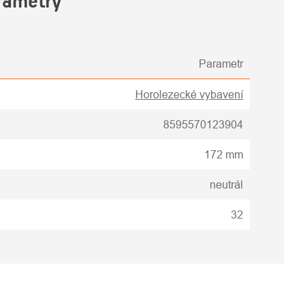
rametry
Parametr
Horolezecké vybavení
8595570123904
172 mm
neutrál
32