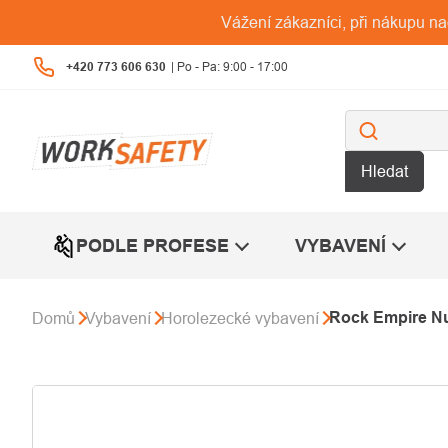
Přejít
Vážení zákazníci, při nákupu n
na
obsah
+420 773 606 630
Hledat
PODLE PROFESE
VYBAVENÍ
Rock Empire Nu
Domů
Vybavení
Horolezecké vybavení