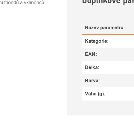
Doplňkové pa
í friendů a vklíněnců.
Název parametru
Kategorie
:
EAN
:
Délka
:
Barva
:
Váha (g)
: