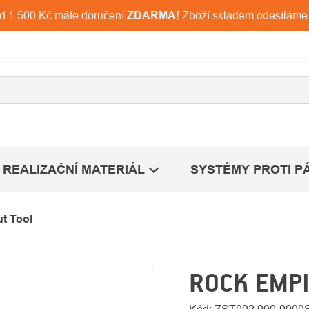
ad 1.500 Kč máte doručení
ZDARMA!
Zboží skladem odesíláme
REALIZAČNÍ MATERIÁL
SYSTÉMY PROTI P
t Tool
ROCK EMPI