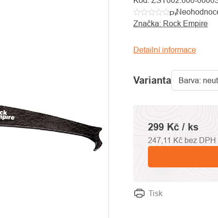
Kód:
ZST002.000-0000
Neohodnoc
Průměrné
Značka:
Rock Empire
hodnocení
produktu
je
Detailní informace
0,0
z
Varianta
5
hvězdiček.
299 Kč
/ ks
247,11 Kč bez DPH
Tisk