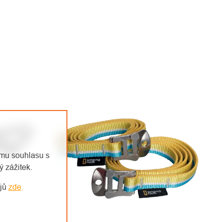
emu souhlasu s
 zážitek.
ajů
zde
.