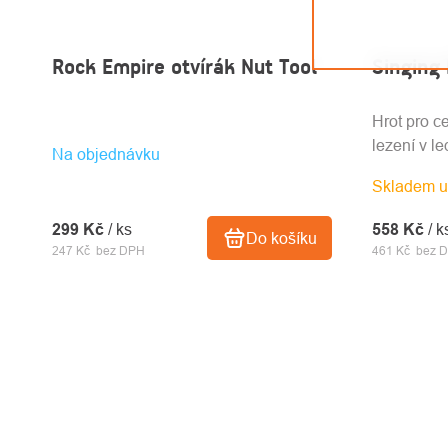
Rock Empire otvírák Nut Tool
Singing 
Hrot pro c
lezení v l
Na objednávku
Skladem u
558 Kč
/ k
299 Kč
/ ks
Do košíku
461 Kč bez 
247 Kč bez DPH