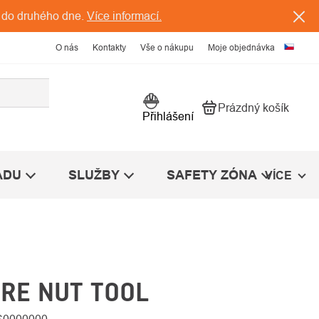
 do druhého dne.
Více informací.
O nás
Kontakty
Vše o nákupu
Moje objednávka
Prázdný košík
Nákupní košík
Přihlášení
ÁDU
SLUŽBY
SAFETY ZÓNA
VÍCE
RE NUT TOOL