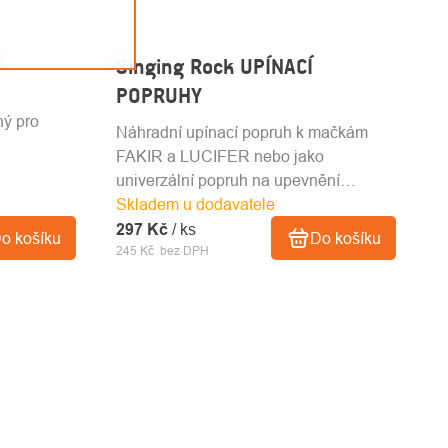
Y
Singing Rock UPÍNACÍ
POPRUHY
ný pro
Náhradní upínací popruh k mačkám
FAKIR a LUCIFER nebo jako
univerzální popruh na upevnění
Skladem u dodavatele
vybavení
297 Kč
/ ks
o košíku
Do košíku
245 Kč bez DPH