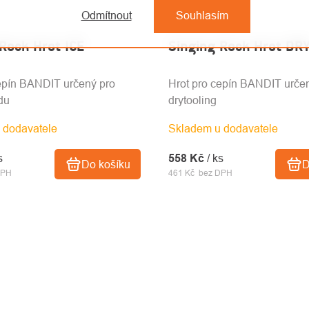
Odmítnout
Souhlasím
Rock Hrot ICE
Singing Rock Hrot DR
epín BANDIT určený pro
Hrot pro cepín BANDIT urče
edu
drytooling
 dodavatele
Skladem u dodavatele
s
558 Kč
/ ks
Do košíku
D
DPH
461 Kč bez DPH