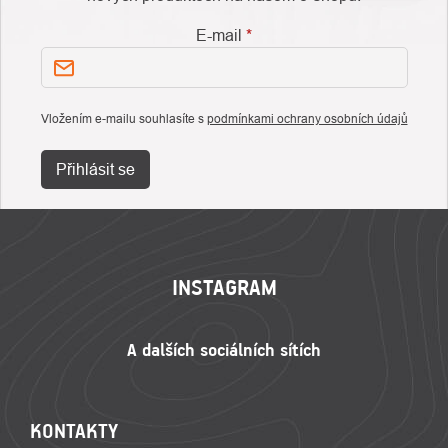
E-mail
Vložením e-mailu souhlasíte s
podmínkami ochrany osobních údajů
Přihlásit se
ZÁPATÍ
INSTAGRAM
KONTAKTY