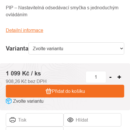
produktu
je
PIP – Nastavitelná odsedávací smyčka s jednoduchým
0,0
ovládáním
z
5
Detailní informace
hvězdiček.
Varianta
1 099 Kč
/ ks
908,26 Kč bez DPH
Přidat do košíku
Zvolte variantu
Tisk
Hlídat