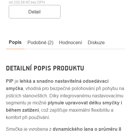
od 230,58 Kč bez DPH
Detail
Popis
Podobné (2)
Hodnocení
Diskuze
DETAILNÍ POPIS PRODUKTU
PIP
je
lehká a snadno nastavitelná odsedávací
smyčka
, vhodná pro bezpečné polohování při pohybu na
jistících stanovištích. Díky integrovanému nastavovacímu
segmentu je možné
plynule upravovat délku smyčky i
během zatížení
, což zajišťuje maximální flexibilitu a
komfort při používání.
Smyčka je vyrobena z
dynamického lana o průměru 8