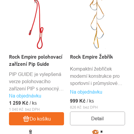
Rock Empire polohovací
Rock Empire Žebřík
zařízení Pip Guide
Kompaktní žebříček
PIP GUIDE je vylepšená
moderní konstrukce pro
verze polohovacího
sportovní i průmyslové
zařízení PIP s pomocným
použití.
Na objednávku
Na objednávku
okem pro snadnou
999 Kč
/ ks
1 259 Kč
instalaci slaňovacího
/ ks
826 Kč bez DPH
1 040 Kč bez DPH
systému. Díky
nastavitelné délce 20–
Detail
Do košíku
100 cm ho jednoduše
přizpůsobíte své potřebě.