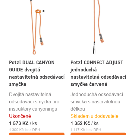
Petzl DUAL CANYON
Petzl CONNECT ADJUST
GUIDE dvojitá
jednoduchá
nastavitelná odsedávací
nastavitelná odsedávací
smyčka
smyčka červená
Dvojitá nastavitelná
Jednoduchá odsedávací
odsedávací smyčka pro
smyčka s nastavitelnou
instruktory canyoningu
délkou
Ukončené
Skladem u dodavatele
1 573 Kč
/ ks
1 352 Kč
/ ks
1 300 Kč bez DPH
1 117 Kč bez DPH