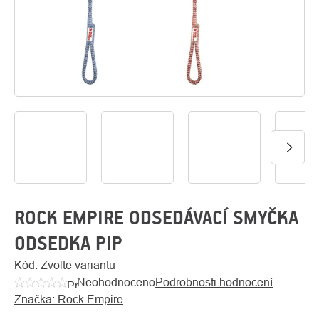
O
Kontakty
nás
ROCK EMPIRE ODSEDÁVACÍ SMYČKA
ODSEDKA PIP
Kód:
Zvolte variantu
Neohodnoceno
Podrobnosti hodnocení
Průměrné
Značka:
Rock Empire
hodnocení