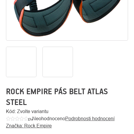
O
Kontakty
nás
ROCK EMPIRE PÁS BELT ATLAS
STEEL
Kód:
Zvolte variantu
Neohodnoceno
Podrobnosti hodnocení
Průměrné
Značka:
Rock Empire
hodnocení