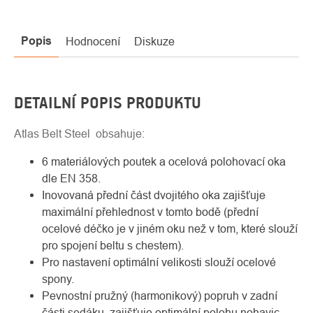
Popis
Hodnocení
Diskuze
DETAILNÍ POPIS PRODUKTU
Atlas Belt Steel obsahuje:
6 materiálových poutek a ocelová polohovací oka
dle EN 358.
Inovovaná přední část dvojitého oka zajišťuje
maximální přehlednost v tomto bodě (přední
ocelové déčko je v jiném oku než v tom, které slouží
pro spojení beltu s chestem).
Pro nastavení optimální velikosti slouží ocelové
spony.
Pevnostní pružný (harmonikový) popruh v zadní
části sedáku, zajišťuje optimální polohu nohavic