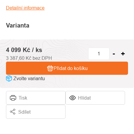
produktu
je
Detailní informace
0,0
z
Varianta
5
hvězdiček.
4 099 Kč
/ ks
3 387,60 Kč bez DPH
Přidat do košíku
Zvolte variantu
Tisk
Hlídat
Sdílet