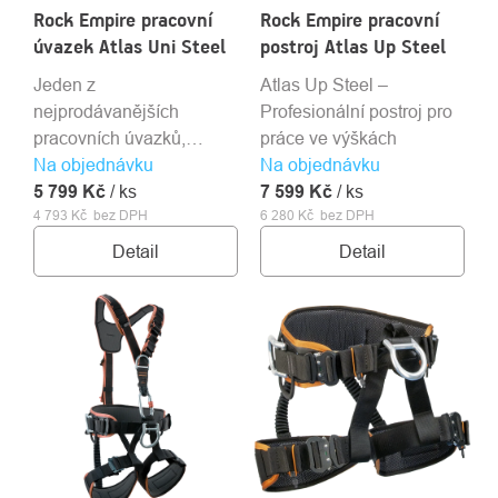
Rock Empire pracovní
Rock Empire pracovní
úvazek Atlas Uni Steel
postroj Atlas Up Steel
Jeden z
Atlas Up Steel –
nejprodávanějších
Profesionální postroj pro
pracovních úvazků,
práce ve výškách
Na objednávku
navržený pro maximální
Na objednávku
5 799 Kč
bezpečnost, komfort a
/ ks
7 599 Kč
/ ks
4 793 Kč bez DPH
6 280 Kč bez DPH
efektivitu při práci ve
výškách.
Detail
Detail