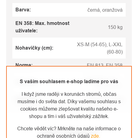
Barva
:
černá, oranžová
EN 358: Max. hmotnost
150 kg
uživatele
:
XS-M (54-65), L-XXL
Nohavičky (cm)
:
(60-80)
Norma
:
EN 813, EN 358
XS-M (66-110), L-
S vaším souhlasem e-shop ladíme pro vás
Pas (cm)
:
XXL (80-130)
I když jsme raději v korunách stromů, občas
Váha (g)
:
1454, 1519, 1586
musíme i do světa dat. Díky vašemu souhlasu s
cookies můžeme zlepšovat kvalitu našeho e-
shopu a tím i váš uživatelský zážitek.
Chcete vědět víc? Mrkněte na naše informace o
VIDEO K PRODUKTU
ochraně osobních údajů
zde
.