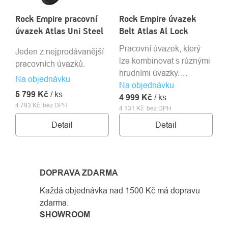
Rock Empire pracovní
Rock Empire úvazek
úvazek Atlas Uni Steel
Belt Atlas Al Lock
Pracovní úvazek, který
Jeden z nejprodávanější
lze kombinovat s různými
pracovních úvazků.
hrudními úvazky.
Na objednávku
Na objednávku
Dostupný ve dvou
5 799 Kč
/ ks
4 999 Kč
barvách.
/ ks
4 793 Kč bez DPH
4 131 Kč bez DPH
Detail
Detail
DOPRAVA ZDARMA
Každá objednávka nad 1500 Kč má dopravu
zdarma.
SHOWROOM