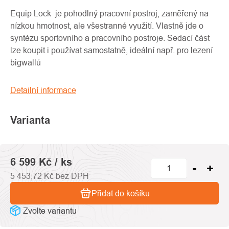
produktu
je
Equip Lock je pohodlný pracovní postroj, zaměřený na
0,0
nízkou hmotnost, ale všestranné využití. Vlastně jde o
z
syntézu sportovního a pracovního postroje. Sedací část
5
lze koupit i používat samostatně, ideální např. pro lezení
hvězdiček.
bigwallů
Detailní informace
Varianta
6 599 Kč
/ ks
5 453,72 Kč bez DPH
Přidat do košíku
Zvolte variantu