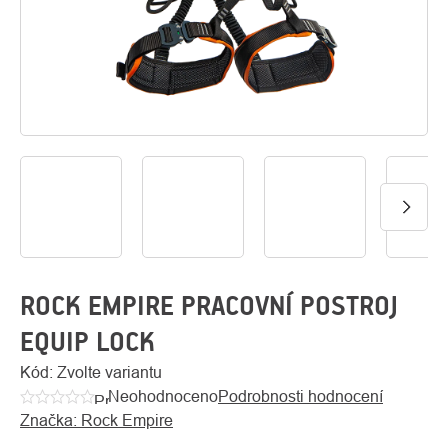
O
Kontakty
nás
ROCK EMPIRE PRACOVNÍ POSTROJ
EQUIP LOCK
Kód:
Zvolte variantu
Neohodnoceno
Podrobnosti hodnocení
Průměrné
Značka:
Rock Empire
hodnocení