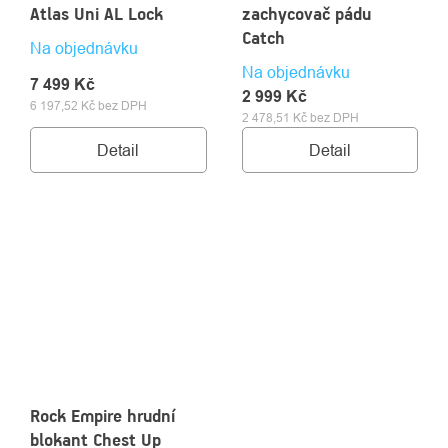
Atlas Uni AL Lock
zachycovač pádu
Catch
Na objednávku
Na objednávku
7 499 Kč
2 999 Kč
6 197,52 Kč bez DPH
2 478,51 Kč bez DPH
Detail
Detail
Rock Empire hrudní
blokant Chest Up