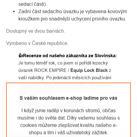
sedací části).
Zadní část sedacího úvazku je vybavena kovovým
kroužkem pro snadnější uchycení prsního úvazku.
Dostupný ve dvou barvách.
Vyrobeno v České republice.
👍
Recenze od našeho zákazníka ze Slovinska:
Je tomu téměř rok, co jsem si pořídil lezecký
úvazek ROCK EMPIRE /
Equip Lock Black
z
vaší nabídky. Po jedenácti měsících používání
hodnotím úvazek ROCK EMPIRE / Equip Lock
Black následovně:
S vaším souhlasem e-shop ladíme pro vás
Design...
Lezecký úvazek je
ČÍST DÁL
I když jsme raději v korunách stromů, občas
musíme i do světa dat. Díky vašemu souhlasu s
cookies můžeme zlepšovat kvalitu našeho e-
shopu a tím i váš uživatelský zážitek.