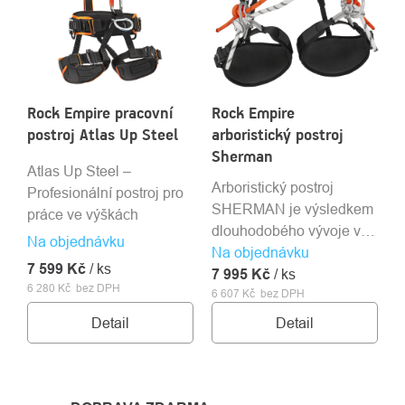
Rock Empire pracovní
Rock Empire
postroj Atlas Up Steel
arboristický postroj
Sherman
Atlas Up Steel –
Arboristický postroj
Profesionální postroj pro
SHERMAN je výsledkem
práce ve výškách
dlouhodobého vývoje ve
Na objednávku
Na objednávku
spolupráci s profesionály
7 599 Kč
/ ks
7 995 Kč
v oblasti stromového
/ ks
6 280 Kč bez DPH
6 607 Kč bez DPH
lezení. Jde o mimořádně
pohodlný a robustní
Detail
Detail
úvazek, vyrobený z
kvalitních evropských
materiálů pro maximální
odolnost a dlouhou