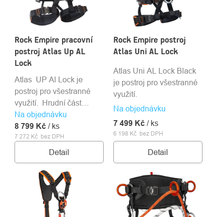
Rock Empire pracovní
Rock Empire postroj
postroj Atlas Up AL
Atlas Uni AL Lock
Lock
Atlas Uni AL Lock Black
Atlas UP Al Lock je
je postroj pro všestranné
postroj pro všestranné
využití.
využití. Hrudní část
Na objednávku
Na objednávku
úvazku je vybavena
7 499 Kč
/ ks
8 799 Kč
přišitým lehkým
/ ks
6 198 Kč bez DPH
7 272 Kč bez DPH
kompaktním blokanem
Chest Up.
Detail
Detail