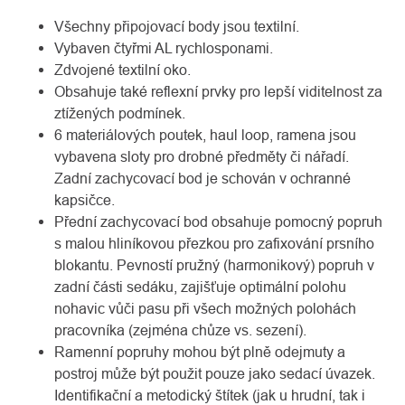
Všechny připojovací body jsou textilní.
Vybaven čtyřmi AL rychlosponami.
Zdvojené textilní oko.
Obsahuje také reflexní prvky pro lepší viditelnost za
ztížených podmínek.
6 materiálových poutek, haul loop, ramena jsou
vybavena sloty pro drobné předměty či nářadí.
Zadní zachycovací bod je schován v ochranné
kapsičce.
Přední zachycovací bod obsahuje pomocný popruh
s malou hliníkovou přezkou pro zafixování prsního
blokantu. Pevností pružný (harmonikový) popruh v
zadní části sedáku, zajišťuje optimální polohu
nohavic vůči pasu při všech možných polohách
pracovníka (zejména chůze vs. sezení).
Ramenní popruhy mohou být plně odejmuty a
postroj může být použit pouze jako sedací úvazek.
Identifikační a metodický štítek (jak u hrudní, tak i