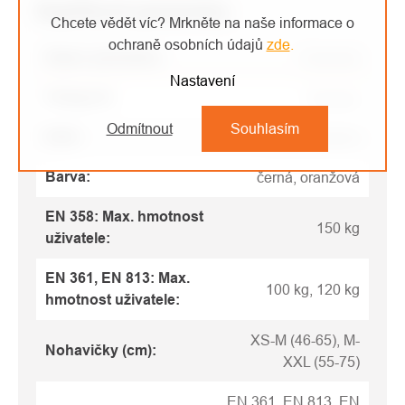
Doplňkové parametry
Chcete vědět víc? Mrkněte na naše informace o
ochraně osobních údajů
zde
.
Název parametru
Parametr
Nastavení
Kategorie
:
Postroje
Odmítnout
Souhlasím
EAN
:
Zvolte variantu
Barva
:
černá, oranžová
EN 358: Max. hmotnost
150 kg
uživatele
:
EN 361, EN 813: Max.
100 kg, 120 kg
hmotnost uživatele
:
XS-M (46-65), M-
Nohavičky (cm)
:
XXL (55-75)
EN 361, EN 813, EN