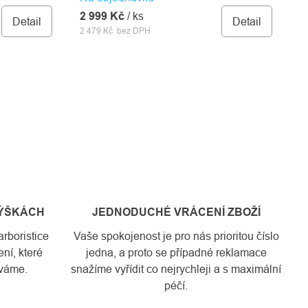
2 999 Kč
/ ks
Detail
Detail
2 479 Kč bez DPH
VÝŠKÁCH
JEDNODUCHÉ VRÁCENÍ ZBOŽÍ
rboristice
Vaše spokojenost je pro nás prioritou číslo
ní, které
jedna, a proto se případné reklamace
váme.
snažíme vyřídit co nejrychleji a s maximální
péčí.