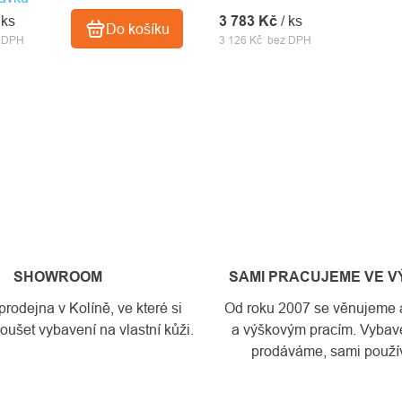
 ks
3 783 Kč
/ ks
Do košíku
z DPH
3 126 Kč bez DPH
SHOWROOM
SAMI PRACUJEME VE 
odejna v Kolíně, ve které si
Od roku 2007 se věnujeme a
ušet vybavení na vlastní kůži.
a výškovým pracím. Vybave
prodáváme, sami použí