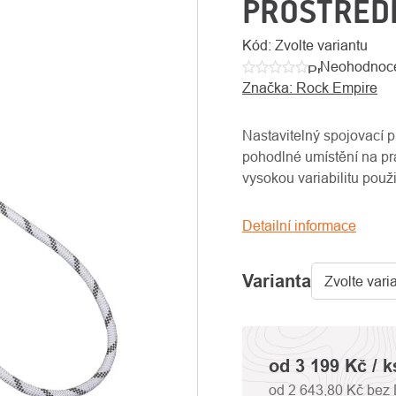
PROSTŘEDE
Kód:
Zvolte variantu
Neohodnoc
Průměrné
Značka:
Rock Empire
hodnocení
produktu
je
Nastavitelný spojovací 
0,0
pohodlné umístění na pra
z
vysokou variabilitu použit
5
hvězdiček.
Detailní informace
Varianta
od
3 199 Kč
/ k
od
2 643,80 Kč
bez