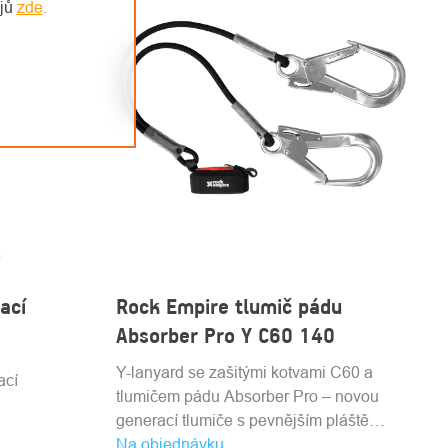
ajů
zde
.
ací
Rock Empire tlumič pádu
Absorber Pro Y C60 140
Y-lanyard se zašitými kotvami C60 a
ací
tlumičem pádu Absorber Pro – novou
generací tlumiče s pevnějším pláštěm a
Na objednávku
kompaktnějším, lehčím provedením.