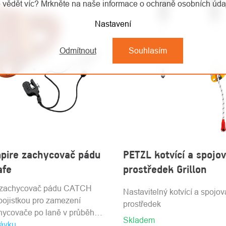
 vědět víc? Mrkněte na naše informace o ochraně osobních úd
Nastavení
Odmítnout
Souhlasím
pire zachycovač pádu
PETZL kotvící a spojov
afe
prostředek Grillon
 zachycovač pádu CATCH
Nastavitelný kotvící a spojov
pojistkou pro zamezení
prostředek
hycovače po laně v průběhu
Skladem
ávku