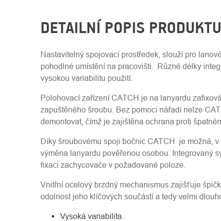
DETAILNÍ POPIS PRODUKT
Nastavitelný spojovací prostředek, slouží pro lan
pohodlné umístění na pracovišti. Různé délky integ
vysokou variabilitu použití.
Polohovací zařízení CATCH je na lanyardu zafixov
zapuštěného šroubu. Bez pomoci nářadí nelze CAT
demontovat, čímž je zajištěna ochrana proti špatné
Díky šroubovému spoji bočnic CATCH je možná, v p
výměna lanyardu pověřenou osobou. Integrovaný s
fixaci zachycovače v požadované poloze.
Vnitřní ocelový brzdný mechanismus zajišťuje špič
odolnost jeho klíčových součástí a tedy velmi dlouh
Vysoká variabilita.