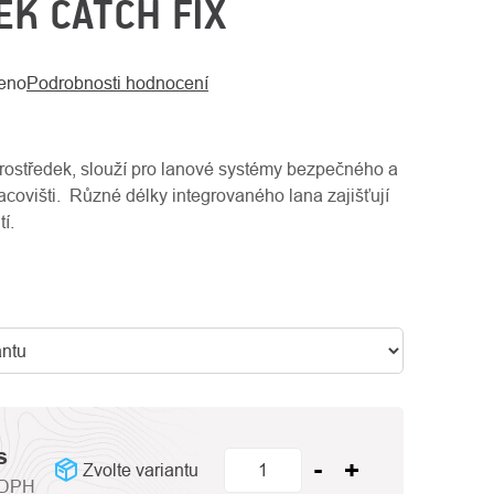
K CATCH FIX
eno
Podrobnosti hodnocení
prostředek, slouží pro lanové systémy bezpečného a
covišti. Různé délky integrovaného lana zajišťují
í.
s
Zvolte variantu
 DPH