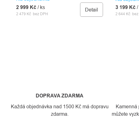
3 199 Kč
/
2 999 Kč
/ ks
Detail
2 644 Kč be
2 479 Kč bez DPH
DOPRAVA ZDARMA
Každá objednávka nad 1500 Kč má dopravu
Kamenná pr
zdarma.
můžete vyzko