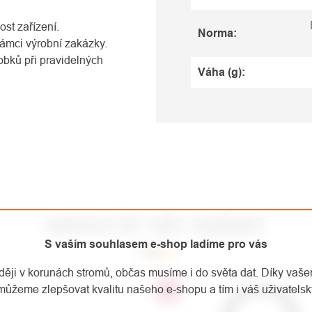
st zařízení.
Norma
:
 rámci výrobní zakázky.
obků při pravidelných
Váha (g)
:
MOHLO BY VÁS ZAJÍMAT
S vaším souhlasem e-shop ladíme pro vás
aději v korunách stromů, občas musíme i do světa dat. Díky vaš
můžeme zlepšovat kvalitu našeho e-shopu a tím i váš uživatelský
Top