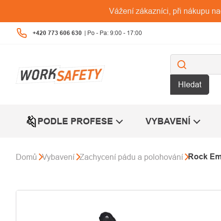
Přejít
Vážení zákazníci, při nákupu n
na
obsah
+420 773 606 630
Hledat
PODLE PROFESE
VYBAVENÍ
Rock Emp
Domů
Vybavení
Zachycení pádu a polohování