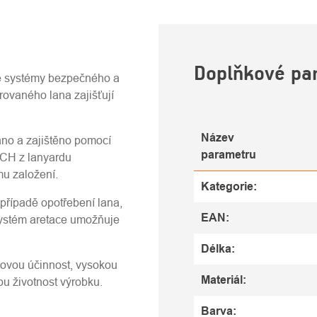
U
Doplňkové pa
ové systémy bezpečného a
rovaného lana zajišťují
Název
áno a zajištěno pomocí
parametru
CH z lanyardu
mu založení.
Kategorie
:
řípadě opotřebení lana,
EAN
:
ystém aretace umožňuje
Délka
:
kovou účinnost, vysokou
Materiál
:
ou životnost výrobku.
Barva
: