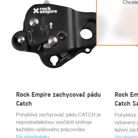
Chcete
Rock Empire zachycovač pádu
Rock Em
Catch
Catch S
Pohyblivý zachycovač pádu CATCH je
Pohyblivý
nepostradatelnou součástí výstroje
vybavený 
každého výškového pracovníka.
tažení zac
Na objednávku
pádu.
Na objedn