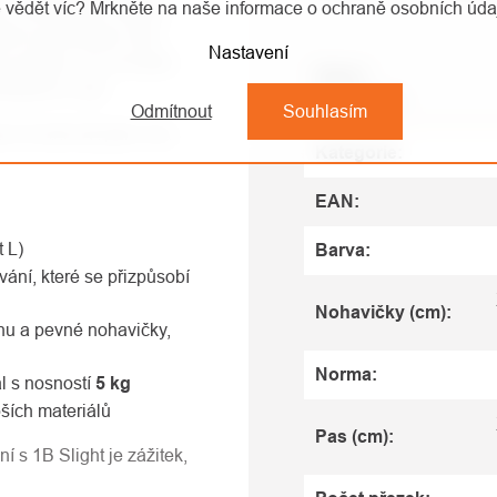
 vědět víc? Mrkněte na naše informace o ochraně osobních úd
ani nevšimnete. Má jen
ivní polstrování vám
Nastavení
u pohybu. Ať už lezete
Název
vědomí a styl.
parametru
Odmítnout
Souhlasím
kud chcete být jako ona,
Kategorie
:
EAN
:
t L)
Barva
:
ání, které se přizpůsobí
Nohavičky (cm)
:
nu a pevné nohavičky,
Norma
:
l s nosností
5 kg
pších materiálů
Pas (cm)
:
í s 1B Slight je zážitek,