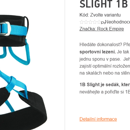
SLIGHT 1B
Kód:
Zvolte variantu
Neohodnoc
Průměrné
Značka:
Rock Empire
hodnocení
produktu
je
Hledáte dokonalost? Př
0,0
sportovní lezení.
Je tak
z
jednu sponu v pase. Jeh
5
zajistí optimální rozlož
hvězdiček.
na skalách nebo na stěn
1B Slight je sedák, který
neváhejte a pořiďte si 1B
Detailní informace