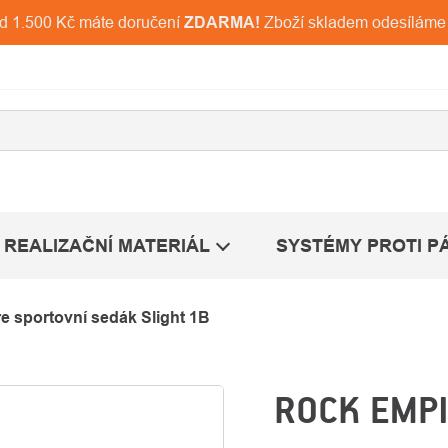
ad 1.500 Kč máte doručení
ZDARMA!
Zboží skladem odesíláme
REALIZAČNÍ MATERIÁL
SYSTÉMY PROTI P
e sportovní sedák Slight 1B
ROCK EMPI