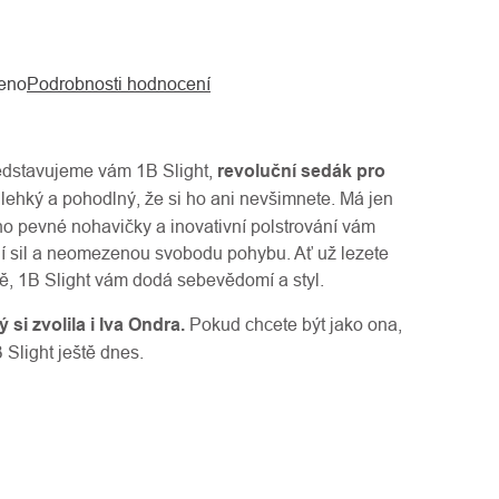
eno
Podrobnosti hodnocení
edstavujeme vám 1B Slight,
revoluční sedák pro
 lehký a pohodlný, že si ho ani nevšimnete. Má jen
o pevné nohavičky a inovativní polstrování vám
ení sil a neomezenou svobodu pohybu. Ať už lezete
ě, 1B Slight vám dodá sebevědomí a styl.
 si zvolila i Iva Ondra.
Pokud chcete být jako ona,
 Slight ještě dnes.