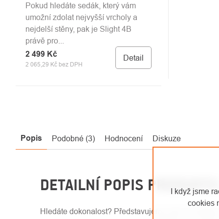
Pokud hledáte sedák, který vám
umožní zdolat nejvyšší vrcholy a
nejdelší stěny, pak je Slight 4B
právě pro...
2 499 Kč
Detail
2 065,29 Kč bez DPH
Popis
Podobné (3)
Hodnocení
Diskuze
DETAILNÍ POPIS PRODUKT
I když jsme r
cookies 
Hledáte dokonalost? Představujeme vám 1B Slight,