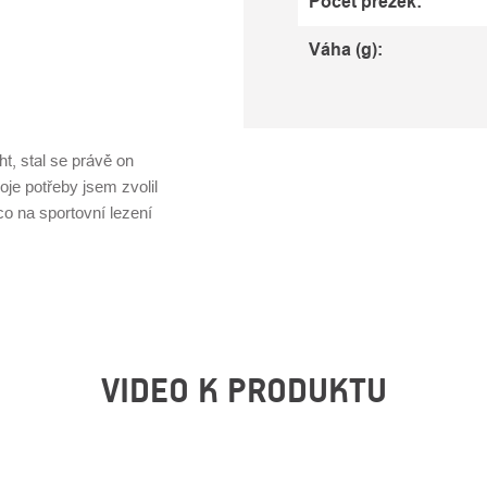
Počet přezek
:
Váha (g)
:
, stal se právě on
je potřeby jsem zvolil
o na sportovní lezení
VIDEO K PRODUKTU