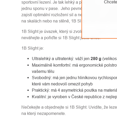
Chcete
sportovní lezení. Je tak lehký a pohodlný, že si ho 
jednu sponu v pase. Jeho pevné nohavičky a inovat
zajistí optimální rozložení sil a neomezenou svobod
na skalách nebo na stěně, 1B Slight vám dodá sebe
1B Slight je úvazek, který si zvolila i Iva Ondra. Po
neváhejte a pořiďte si 1B Slight ještě dnes.
1B Slight je:
Ultralehký a ultratenký: váží jen
280 g
(velikos
Maximálně komfortní: má ergonomické polstrov
vašemu tělu
Svobodný: má jen jednu hliníkovou rychlospo
které vám nedovolí omezit pohyb
Praktický: má 4 asymetrická poutka na materiá
Kvalitní: je vyroben v České republice z nejle
Nečekejte a objednejte si 1B Slight. Uvidíte, že lezen
na který nezapomenete.