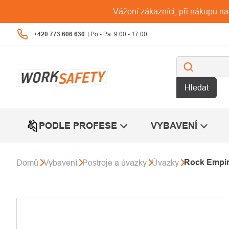
Přejít
Vážení zákazníci, při nákupu n
na
obsah
+420 773 606 630
Hledat
PODLE PROFESE
VYBAVENÍ
Rock Empir
Domů
Vybavení
Postroje a úvazky
Úvazky