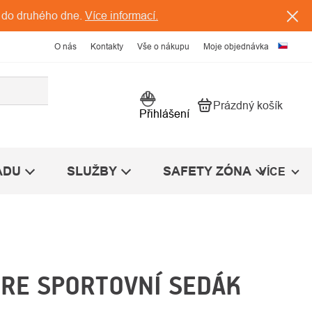
 do druhého dne.
Více informací.
O nás
Kontakty
Vše o nákupu
Moje objednávka
Prázdný košík
Nákupní košík
Přihlášení
ÁDU
SLUŽBY
SAFETY ZÓNA
VÍCE
RE SPORTOVNÍ SEDÁK