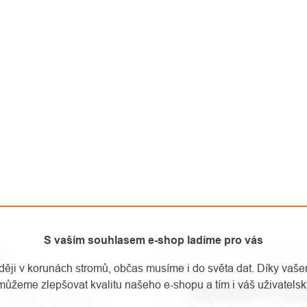
S vaším souhlasem e-shop ladíme pro vás
U
aději v korunách stromů, občas musíme i do světa dat. Díky vaš
můžeme zlepšovat kvalitu našeho e-shopu a tím i váš uživatelský
Doplňkové pa
 revoluční úvazek pro