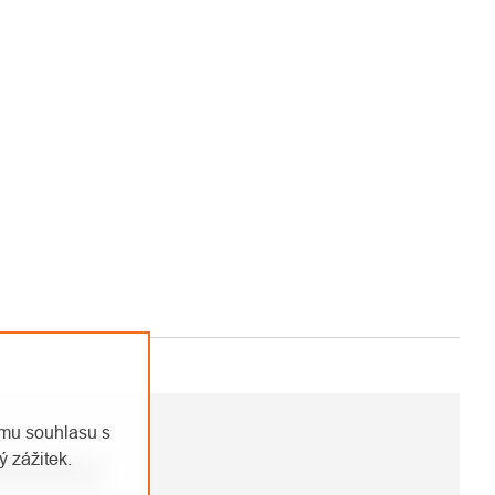
emu souhlasu s
 zážitek.
rametry