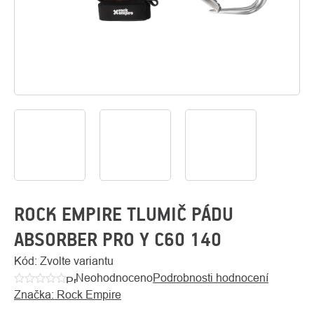
O
Kontakty
nás
ROCK EMPIRE TLUMIČ PÁDU
ABSORBER PRO Y C60 140
Kód:
Zvolte variantu
Neohodnoceno
Podrobnosti hodnocení
Průměrné
Značka:
Rock Empire
hodnocení