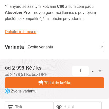
produktu
je
Y-lanyard se zašitými kotvami
C60
a tlumičem pádu
0,0
Absorber Pro
– novou generací tlumiče s pevnějším
z
pláštěm a kompaktnějším, lehčím provedením.
5
hvězdiček.
Detailní informace
Varianta
od
2 999 Kč
/ ks
od
2 478,51 Kč
bez DPH
Přidat do košíku
Zvolte variantu
Tisk
Hlídat