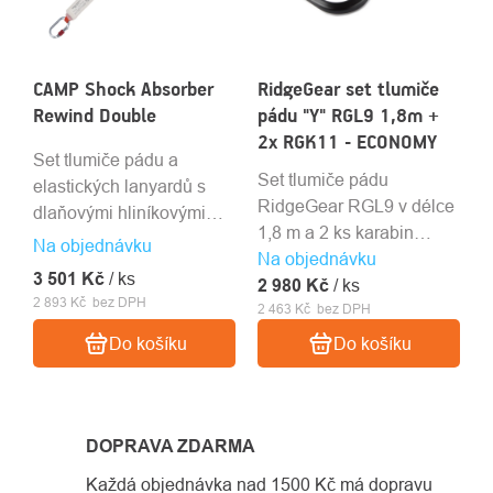
CAMP Shock Absorber
RidgeGear set tlumiče
Rewind Double
pádu "Y" RGL9 1,8m +
2x RGK11 - ECONOMY
Set tlumiče pádu a
Set tlumiče pádu
elastických lanyardů s
RidgeGear RGL9 v délce
dlaňovými hliníkovými
1,8 m a 2 ks karabin
háky se světlostí 60mm.
Na objednávku
Na objednávku
RidgeGear RGK11.
3 501 Kč
/ ks
2 980 Kč
Skvělý poměr
/ ks
2 893 Kč bez DPH
2 463 Kč bez DPH
ceny/výkonu.
Do košíku
Do košíku
DOPRAVA ZDARMA
Každá objednávka nad 1500 Kč má dopravu