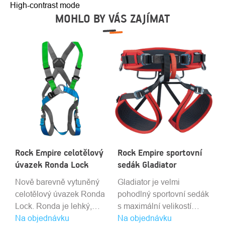
High-contrast mode
MOHLO BY VÁS ZAJÍMAT
Rock Empire celotělový
Rock Empire sportovní
úvazek Ronda Lock
sedák Gladiator
Nově barevně vytuněný
Gladiator je velmi
celotělový úvazek Ronda
pohodlný sportovní sedák
Lock. Ronda je lehký,
s maximální velikostí
Na objednávku
celotělový sportovní a
Na objednávku
polstrování, širokým