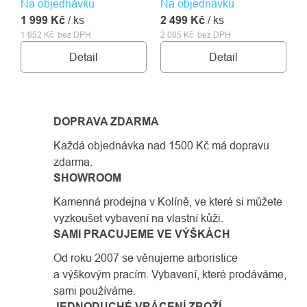
Na objednávku
Na objednávku
nejdelší stěny, pak je
1 999 Kč
/ ks
2 499 Kč
Slight 4B právě pro vás.
/ ks
1 652 Kč bez DPH
2 065 Kč bez DPH
Tento sportovní sedák je
tak lehký a tenký, že si ho
Detail
Detail
ani nevšimnete na těle.
Ale nebojte se, je také
velmi pevný a bezpečný,
díky kvalitnímu materiálu
DOPRAVA ZDARMA
a čtyřem hliníkovým
Každá objednávka nad 1500 Kč má dopravu
rychlosponám.
zdarma.
SHOWROOM
Kamenná prodejna v Kolíně, ve které si můžete
vyzkoušet vybavení na vlastní kůži.
SAMI PRACUJEME VE VÝŠKÁCH
Od roku 2007 se věnujeme arboristice
a výškovým pracím. Vybavení, které prodáváme,
sami používáme.
JEDNODUCHÉ VRÁCENÍ ZBOŽÍ