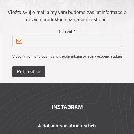
Vložte svůj e-mail a my vám budeme zasílat informace o
nových produktech na našem e-shopu.
E-mail
Vložením e-mailu souhlasíte s
podmínkami ochrany osobních údajů
Přihlásit se
ZÁPATÍ
INSTAGRAM