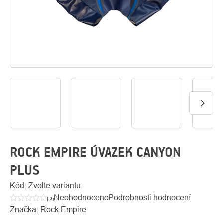
O
Kontakty
nás
ROCK EMPIRE ÚVAZEK CANYON
PLUS
Kód:
Zvolte variantu
Neohodnoceno
Podrobnosti hodnocení
Průměrné
Značka:
Rock Empire
hodnocení