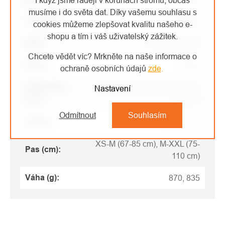
I když jsme raději v korunách stromů, občas
musíme i do světa dat. Díky vašemu souhlasu s
Kategorie
:
Úvazky
cookies můžeme zlepšovat kvalitu našeho e-
shopu a tím i váš uživatelský zážitek.
EAN
:
Zvolte variantu
Chcete vědět víc? Mrkněte na naše informace o
Barva
:
modrá
ochraně osobních údajů
zde
.
Nohavičky
XS-M (48-60 cm), M-XXL (53-
Nastavení
(cm)
:
66 cm)
Odmítnout
Souhlasím
Norma
:
EN 12277
XS-M (67-85 cm), M-XXL (75-
Pas (cm)
:
110 cm)
Váha (g)
:
870, 835