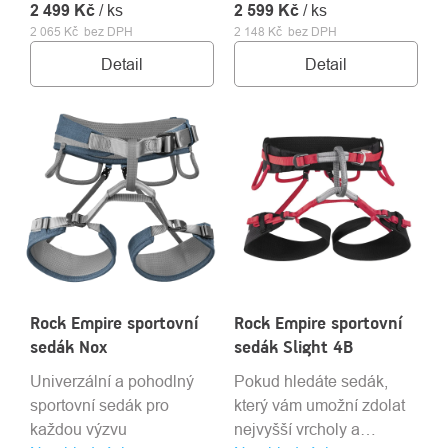
2 499 Kč
pracovní úvazek vhodný
/ ks
2 599 Kč
pásem i nohavičkami a
/ ks
2 065 Kč bez DPH
2 148 Kč bez DPH
pro via ferraty, lanové
extra výztuhou v bederní
parky, začínající a
část zad. Úvazek je
Detail
Detail
pokročilé horolezce a pro
určený pro vícedélkové
práci ve výškách.
lezení, zimní hory, big
walls. Kombinace
odolných materiálů a
tradiční osvědčené
konstrukce úvazku
zajišťují jeho dlouhou
životnost a spolehlivost i
při extrémním používání.
Ideální pro zdolávání
Rock Empire sportovní
Rock Empire sportovní
náročných velkých stěn,
sedák Nox
sedák Slight 4B
ale i ve visu a při
dlouhém sezení na
Univerzální a pohodlný
Pokud hledáte sedák,
štandech.
sportovní sedák pro
který vám umožní zdolat
každou výzvu
nejvyšší vrcholy a