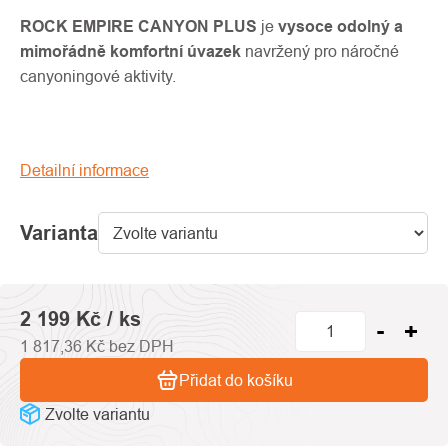
produktu
je
ROCK EMPIRE CANYON PLUS
je
vysoce odolný a
0,0
mimořádně komfortní úvazek
navržený pro náročné
z
canyoningové aktivity.
5
hvězdiček.
Detailní informace
Varianta
2 199 Kč
/ ks
1 817,36 Kč bez DPH
Přidat do košíku
Zvolte variantu