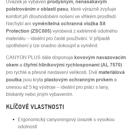
Úvazek je vybaven
prodyšným, nenasákavým
polstrováním v oblasti pasu
, které výrazně zvyšuje
komfort při dlouhodobém nošení ve vlhkém prostředí.
Nechybí ani
vyměnitelná ochranná vložka Sit
Protection (ZSC005)
vyrobená z extrémně odolného
materiálu – ideální pro časté používání. V případě
opotřebení ji lze snadno dokoupit a vyměnit.
CANYON PLUS dále disponuje
kovovým navazovacím
okem
a
čtyřmi hliníkovými rychlosponami (AL 7570)
pro rychlé a přesné nastavení velikosti. Dvě
materiálová
poutka
jsou kryta
plastovým ochranným prvkem
a
unesou až 5 kg výstroje – ideální pro práci s lany,
blokanty nebo jiným vybavením.
KLÍČOVÉ VLASTNOSTI
Ergonomický canyoningový úvazek s vysokou
odolností