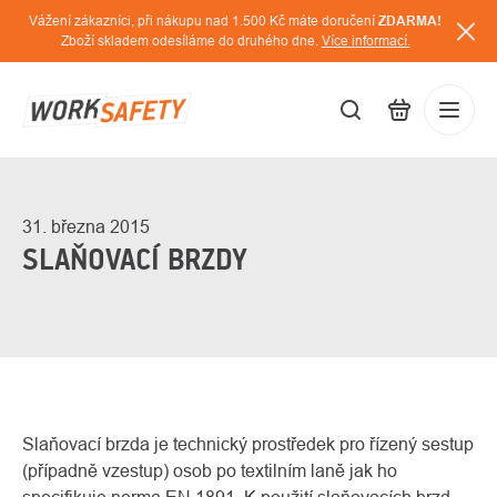
Přejít
Vážení zákazníci, při nákupu nad 1.500 Kč máte doručení
ZDARMA!
na
Zboží skladem odesíláme do druhého dne.
Více informací.
obsah
CZK
Přihláš
/
31. března 2015
SLAŇOVACÍ BRZDY
Slaňovací brzda je technický prostředek pro řízený sestup
(případně vzestup) osob po textilním laně jak ho