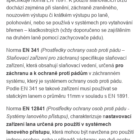
specifikuje norma EN 1891. K použití slaňovacích brzd
dochází zejména při slanění, záchraně zraněného,
nouzovém výstupu či krátkém výstupu po laně,
polohování, nebo se používá v systémech pro vytahování
břemen – kladkostrojích (vždy doporučeno se zajištěním
na druhém laně pomocí zachycovače pádu).
(Prostředky ochrany osob proti pádu –
Norma
EN 341
Slaňovací zařízení pro záchranu)
specifikuje slaňovací
zařízení, která obsahují slaňovací vedení, určená
pro
záchranu a k ochraně proti pádům
v záchranném
systému, který je systémem ochrany osob proti pádu.
O
Kontakty
nás
Podle EN 341 se takové zařízení musí používat se
statickým lanem o průměru 11mm v souladu s EN 1891.
(Prostředky ochrany osob proti pádu -
Norma
EN 12841
Systémy lanového přístupu)
, charakterizuje n
astavovací
zařízení lana určená pro použití v systémech
lanového přístupu
, která mohou být navržena pro použití
jednou osobou, nebo v případě záchrany, pro dvě osoby