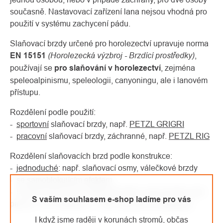
současně. Nastavovací zařízení lana nejsou vhodná pro
použití v systému zachycení pádu.
Slaňovací brzdy určené pro horolezectví upravuje norma
(Horolezecká výzbroj - Brzdící prostředky)
EN 15151
,
používají se
pro slaňování v horolezectví
, zejména
speleoalpinismu, speleologii, canyoningu, ale i lanovém
přístupu.
Rozdělení podle použití:
-
sportovní
slaňovací brzdy, např.
PETZL GRIGRI
-
pracovní
slaňovací brzdy, záchranné, např.
PETZL RIG
Rozdělení slaňovacích brzd podle konstrukce:
-
jednoduché
: např. slaňovací osmy, válečkové brzdy
-
se samoblokujícím efektem
- bezpečnostní (jsou nejbezpečnější, mají pojistku proti
S vaším souhlasem e-shop ladíme pro vás
panice – tzv. antipanic) – např.
ISC D4
,
CT Sparrow
I když jsme raději v korunách stromů, občas