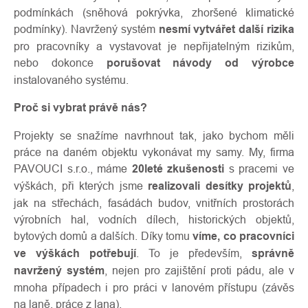
podmínkách (sněhová pokrývka, zhoršené klimatické
podmínky). Navržený systém
nesmí vytvářet další rizika
pro pracovníky a vystavovat je nepřijatelným rizikům,
nebo dokonce
porušovat návody od výrobce
instalovaného systému.
Proč si vybrat právě nás?
Projekty se snažíme navrhnout tak, jako bychom měli
práce na daném objektu vykonávat my samy. My, firma
PAVOUCI s.r.o., máme
20leté zkušenosti
s pracemi ve
výškách, při kterých jsme
realizovali desítky projektů
,
jak na střechách, fasádách budov, vnitřních prostorách
výrobních hal, vodních dílech, historických objektů,
bytových domů a dalších. Díky tomu
víme, co pracovníci
ve výškách potřebují
. To je především,
správně
navržený systém
, nejen pro zajištění proti pádu, ale v
mnoha případech i pro práci v lanovém přístupu (závěs
na laně, práce z lana).