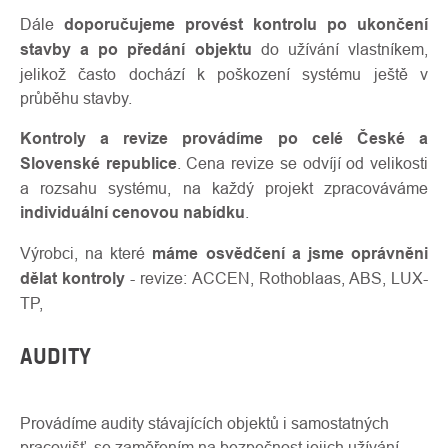
Dále
doporučujeme provést kontrolu po ukončení
stavby a po předání objektu
do užívání vlastníkem,
jelikož často dochází k poškození systému ještě v
průběhu stavby.
Kontroly a revize provádíme po celé České a
Slovenské republice
. Cena revize se odvíjí od velikosti
a rozsahu systému, na každý projekt zpracováváme
individuální cenovou nabídku
.
Výrobci, na které
máme osvědčení a jsme oprávněni
dělat kontroly
- revize: ACCEN, Rothoblaas, ABS, LUX-
TP,
AUDITY
Provádíme audity stávajících objektů i samostatných
pracovišť, se zaměřením na bezpečnost jejich užívání.