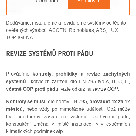
Odmítnout
Souhlasím
skutečnosti vás budeme informovat telefonicky, nebo e-
mailem.
Dodáváme, instalujeme a revidujeme systémy od těchto
ověřených výrobců: ACCEN, Rothoblaas, ABS, LUX-
TOP, IGENA
REVIZE SYSTÉMŮ PROTI PÁDU
Provádíme
kontroly, prohlídky a revize záchytných
systémů
- kotvicích zařízení dle EN 795 typ A, B, C, D,
revize OOP
včetně OOP proti pádu
, vizte odkaz na
.
Kontroly se musí
, dle normy EN 795,
provádět 1x za 12
měsíců
, nebo vždy po mimořádné události. Což může
být: neodborný zásah do systému, zachycení pádu,
konstrukční změna v místě instalace, vliv extrémních
klimatických podmínek atp.