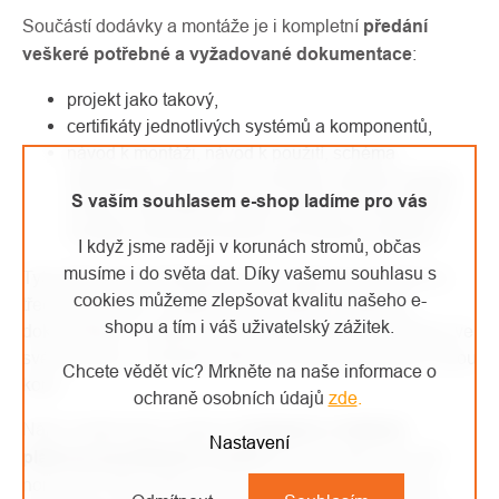
Součástí dodávky a montáže je i kompletní
předání
veškeré potřebné a vyžadované dokumentace
:
projekt jako takový,
certifikáty jednotlivých systémů a komponentů,
návod k montáži, návod k použití, schéma
skutečného provedení a umístění systému (bodů),
S vaším souhlasem e-shop ladíme pro vás
revizní a identifikační karty, protokol o provedené
montáži, fotodokumentace provedené instalace.
I když jsme raději v korunách stromů, občas
musíme i do světa dat. Díky vašemu souhlasu s
Tyto dokumenty předáváme jak v papírové podobě (ve
cookies můžeme zlepšovat kvalitu našeho e-
třech kopií), tak i v elektronické podobě. Veškerou
shopu a tím i váš uživatelský zážitek.
dokumentaci o instalovaném systému máme uloženou ve
svém archivu, v případě ztráty vám rádi vyhotovíme novou
Chcete vědět víc? Mrkněte na naše informace o
kopii.
ochraně osobních údajů
zde
.
Námi instalované systémy
evidujeme a hlídáme
Nastavení
platnost pravidelných kontrol
(revizí), které jsou dle
normy EN 795 nutné provést 1x za 12 měsíců. O této