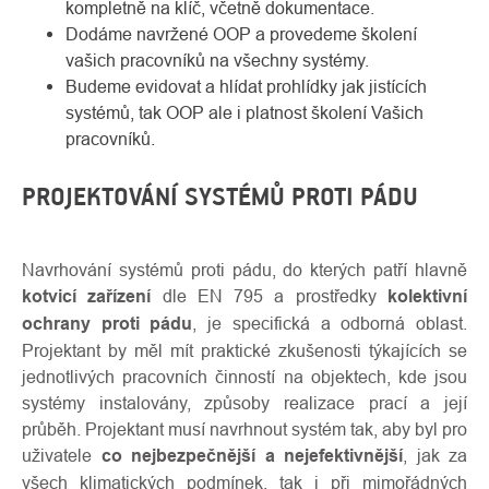
kompletně na klíč, včetně dokumentace.
Dodáme navržené OOP a provedeme školení
vašich pracovníků na všechny systémy.
Budeme evidovat a hlídat prohlídky jak jistících
systémů, tak OOP ale i platnost školení Vašich
pracovníků.
PROJEKTOVÁNÍ SYSTÉMŮ PROTI PÁDU
Navrhování systémů proti pádu, do kterých patří hlavně
kotvicí zařízení
dle EN 795 a prostředky
kolektivní
ochrany proti pádu
, je specifická a odborná oblast.
Projektant by měl mít praktické zkušenosti týkajících se
jednotlivých pracovních činností na objektech, kde jsou
systémy instalovány, způsoby realizace prací a její
průběh. Projektant musí navrhnout systém tak, aby byl pro
uživatele
co nejbezpečnější a nejefektivnější
, jak za
všech klimatických podmínek, tak i při mimořádných