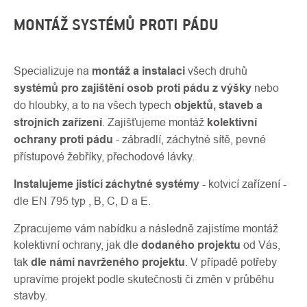
MONTÁŽ SYSTÉMŮ PROTI PÁDU
Specializuje na
montáž a instalaci
všech druhů
systémů pro zajištění osob proti pádu z výšky
nebo
do hloubky, a to na všech typech
objektů, staveb a
strojních zařízení
. Zajišťujeme montáž
kolektivní
ochrany proti pádu
- zábradlí, záchytné sítě, pevné
přístupové žebříky, přechodové lávky.
Instalujeme jistící záchytné systémy
- kotvicí zařízení -
dle EN 795 typ , B, C, D a E.
Zpracujeme vám nabídku a následně zajistíme montáž
kolektivní ochrany, jak dle
dodaného projektu
od Vás,
tak
dle námi navrženého projektu
. V případě potřeby
upravíme projekt podle skutečnosti či změn v průběhu
stavby.