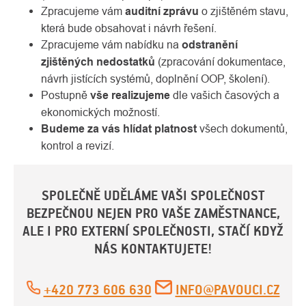
Zpracujeme vám
auditní zprávu
o zjištěném stavu,
která bude obsahovat i návrh řešení.
Zpracujeme vám nabídku na
odstranění
zjištěných nedostatků
(zpracování dokumentace,
návrh jistících systémů, doplnění OOP, školení).
Postupně
vše realizujeme
dle vašich časových a
ekonomických možností.
Budeme za vás hlídat platnost
všech dokumentů,
kontrol a revizí.
SPOLEČNĚ UDĚLÁME VAŠI SPOLEČNOST
BEZPEČNOU NEJEN PRO VAŠE ZAMĚSTNANCE,
ALE I PRO EXTERNÍ SPOLEČNOSTI, STAČÍ KDYŽ
NÁS KONTAKTUJETE!
+420 773 606 630
INFO@PAVOUCI.CZ