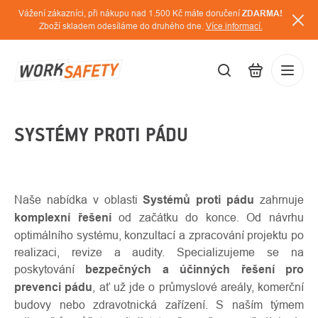
Přejít
Vážení zákazníci, při nákupu nad 1.500 Kč máte doručení
ZDARMA!
na
Zboží skladem odesíláme do druhého dne.
Více informací.
obsah
CZK
SYSTÉMY PROTI PÁDU
Přihláš
/
Naše nabídka v oblasti
Systémů proti pádu
zahrnuje
komplexní řešení
od začátku do konce. Od návrhu
optimálního systému, konzultací a zpracování projektu po
realizaci, revize a audity. Specializujeme se na
poskytování
bezpečných a účinných řešení pro
prevenci pádu
, ať už jde o průmyslové areály, komerční
budovy nebo zdravotnická zařízení. S naším týmem