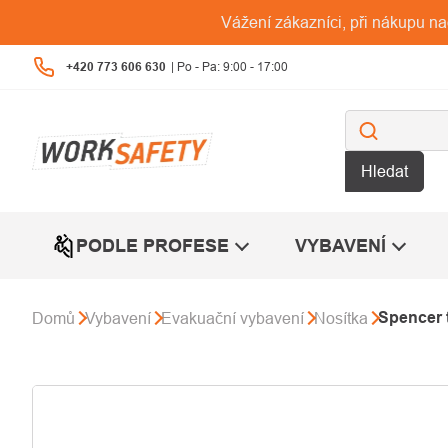
Přejít
Vážení zákazníci, při nákupu n
na
obsah
+420 773 606 630
Hledat
PODLE PROFESE
VYBAVENÍ
Spencer 
Domů
Vybavení
Evakuační vybavení
Nosítka