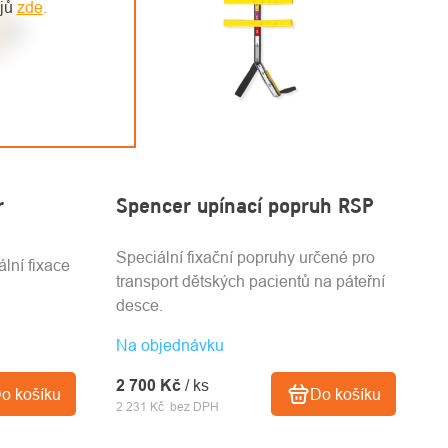
ajů
zde
.
r
Spencer upínací popruh RSP
Speciální fixační popruhy určené pro
ální fixace
transport dětských pacientů na páteřní
desce.
Na objednávku
2 700 Kč
/ ks
o košíku
Do košíku
2 231 Kč bez DPH