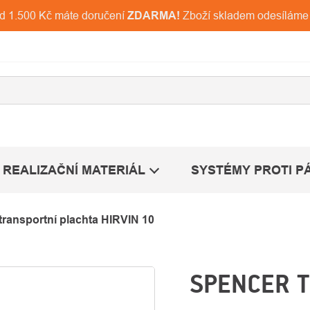
ad 1.500 Kč máte doručení
ZDARMA!
Zboží skladem odesíláme
REALIZAČNÍ MATERIÁL
SYSTÉMY PROTI P
transportní plachta HIRVIN 10
SPENCER 