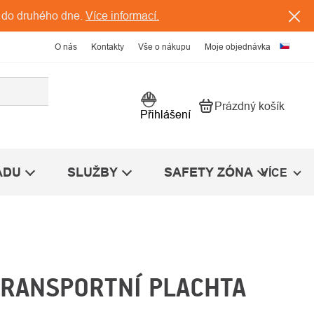
 do druhého dne.
Více informací.
O nás
Kontakty
Vše o nákupu
Moje objednávka
Prázdný košík
Nákupní košík
Přihlášení
ÁDU
SLUŽBY
SAFETY ZÓNA
VÍCE
TRANSPORTNÍ PLACHTA