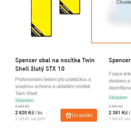
Chcete
Spencer obal na nosítka Twin
Spencer
Shell žlutý STX 10
Fixace krk
Profesionální řešení pro praktickou a
deskami a
snadnou ochranu a ukládání nosítek
dezinfikov
Twin Shell.
Skladem
Skladem
2 600 Kč
3 405 Kč
2 381 Kč
/
2 620 Kč
/ ks
Do košíku
1 968 Kč be
2 165 Kč bez DPH