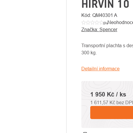
HIRVIN 10
Kód:
QM40301 A
Neohodnoc
Průměrné
Značka:
Spencer
hodnocení
produktu
je
Transportní plachta s de
0,0
300 kg.
z
5
Detailní informace
hvězdiček.
1 950 Kč
/ ks
1 611,57 Kč bez D