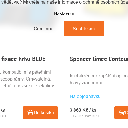
 vědět víc? Mrkněte na naše informace o ochraně osobních úd
Nastavení
Odmítnout
Souhlasím
 fixace krku BLUE
Spencer límec Contou
u kompatibilní s páteřními
Imobilizér pro zajištění optim
 scoop rámy. Omyvatelná,
hlavy zraněného.
atelná a nevsakuje tekutiny.
Na objednávku
 ks
3 860 Kč
/ ks
Do košíku
D
z DPH
3 190 Kč bez DPH