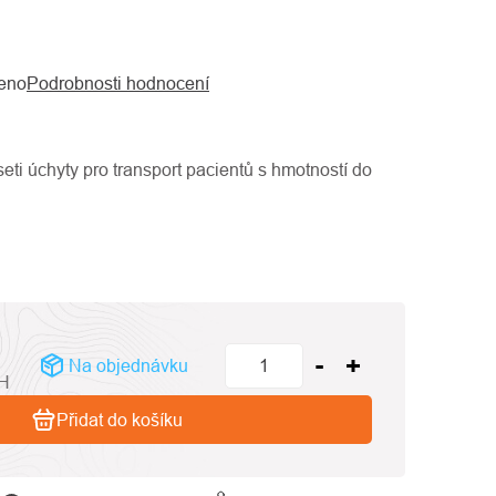
eno
Podrobnosti hodnocení
seti úchyty pro transport pacientů s hmotností do
Na objednávku
PH
Přidat do košíku