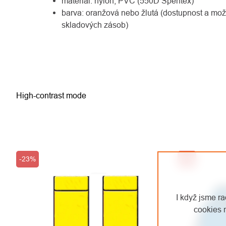
materiál: nylon, PVC (550D Spentex)
barva: oranžová nebo žlutá (dostupnost a mož
skladových zásob)
High-contrast mode
-23%
-8%
I když jsme r
cookies 