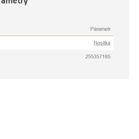
rametry
Parametr
Nosítka
255357185