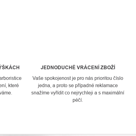
VÝŠKÁCH
JEDNODUCHÉ VRÁCENÍ ZBOŽÍ
rboristice
Vaše spokojenost je pro nás prioritou číslo
ní, které
jedna, a proto se případné reklamace
váme.
snažíme vyřídit co nejrychleji a s maximální
péčí.