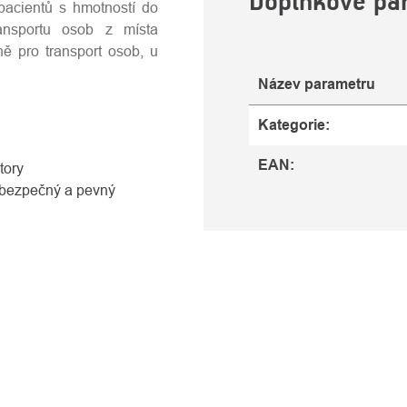
Doplňkové pa
 pacientů s hmotností do
nsportu osob z místa
ně pro transport osob, u
Název parametru
Kategorie
:
EAN
:
tory
 bezpečný a pevný