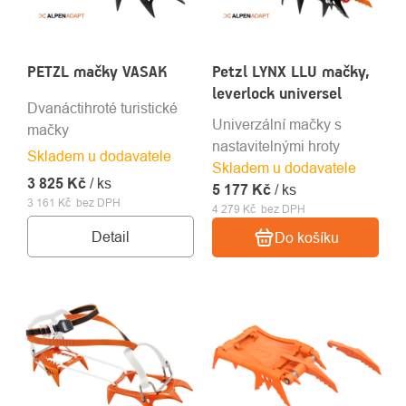
PETZL mačky VASAK
Petzl LYNX LLU mačky,
leverlock universel
Dvanáctihroté turistické
Univerzální mačky s
mačky
nastavitelnými hroty
Skladem u dodavatele
Skladem u dodavatele
3 825 Kč
/ ks
5 177 Kč
/ ks
3 161 Kč bez DPH
4 279 Kč bez DPH
Detail
Do košíku