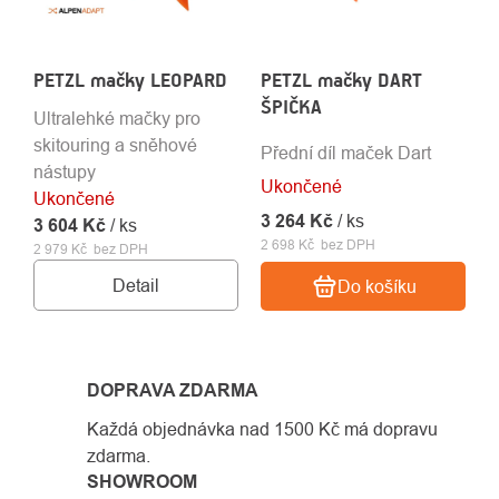
PETZL mačky LEOPARD
PETZL mačky DART
ŠPIČKA
Ultralehké mačky pro
skitouring a sněhové
Přední díl maček Dart
nástupy
Ukončené
Ukončené
3 264 Kč
/ ks
3 604 Kč
/ ks
2 698 Kč bez DPH
2 979 Kč bez DPH
Detail
Do košíku
DOPRAVA ZDARMA
Každá objednávka nad 1500 Kč má dopravu
zdarma.
SHOWROOM