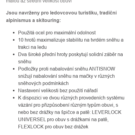
malou až střední velikost obuvi
Jsou navrženy pro ledovcovou turistiku, tradiční
alpinismus a skitouring:
Použitá ocel pro maximální odolnost
10 hrotů maximalizuje stabilitu na tvrdém sněhu a
trakci na ledu
Dva široké přední hroty poskytují solidní záběr na
sněhu
Podložky proti nabalování sněhu ANTISNOW
snižují nabalování sněhu na mačky v různých
sněhových podmínkách
Nastavení velikosti bez použití nářadí
K dispozici ve dvou různých provedeních systému
vázání pro přizpůsobení různým typům obuvi, s
nebo bez drážky na špičce a patě: LEVERLOCK
UNIVERSEL pro obuv s drážkami na patě,
FLEXLOCK pro obuv bez drážek