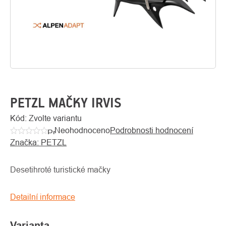
PETZL MAČKY IRVIS
Kód:
Zvolte variantu
Neohodnoceno
Podrobnosti hodnocení
O
Průměrné
Kontakty
nás
Značka:
PETZL
hodnocení
produktu
je
Desetihroté turistické mačky
0,0
z
Detailní informace
5
hvězdiček.
Varianta