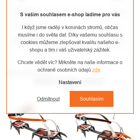
Hmotnost
:
740 g
S vaším souhlasem e-shop ladíme pro vás
Certifikace
:
CE EN 893, UKCA, UIAA
I když jsme raději v korunách stromů, občas
musíme i do světa dat. Díky vašemu souhlasu s
Velikost obuvi
:
36 - 45
cookies můžeme zlepšovat kvalitu našeho e-
shopu a tím i váš uživatelský zážitek.
Chcete vědět víc? Mrkněte na naše informace o
ochraně osobních údajů
zde
.
High-contrast mode
MOHLO BY VÁS ZAJÍMAT
Nastavení
Odmítnout
Souhlasím