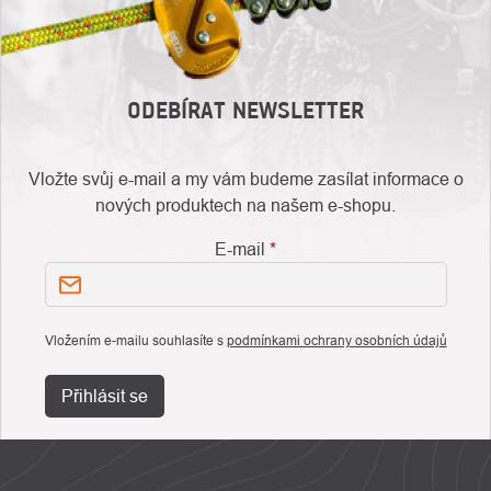
ODEBÍRAT NEWSLETTER
Vložte svůj e-mail a my vám budeme zasílat informace o
nových produktech na našem e-shopu.
E-mail
Vložením e-mailu souhlasíte s
podmínkami ochrany osobních údajů
Přihlásit se
ZÁPATÍ