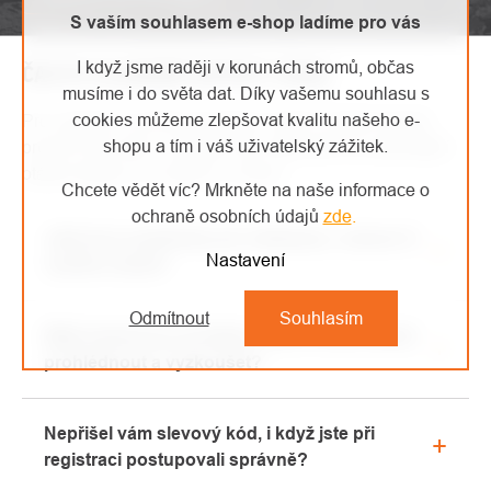
S vaším souhlasem e-shop ladíme pro vás
I když jsme raději v korunách stromů, občas
ČASTO KLADENÉ DOTAZY (FAQ)
musíme i do světa dat. Díky vašemu souhlasu s
cookies můžeme zlepšovat kvalitu našeho e-
Pro snadné a rychlé pochopení našich služeb zkuste
shopu a tím i váš uživatelský zážitek.
pročíst FAQ sekci. Najdete zde odpovědi na nejčastější
otázky týkající se našeho e-shopu.
Chcete vědět víc? Mrkněte na naše informace o
ochraně osobních údajů
zde
.
Jaké jsou podmínky pro reklamaci, vrácení či
Nastavení
výměnu zboží?
Veškeré informace ohledně reklamací naleznete
Odmítnout
Souhlasím
Máte kamennou prodejnu, kde si mohu zboží
v sekci "Vše o nákupu" nebo nás kontaktujte
prohlédnout a vyzkoušet?
emailem či telefonicky.
Ano, naše kamenná prodejna se nachází v Kolíně.
Nepřišel vám slevový kód, i když jste při
Rádi vám zde poradíme s výběrem vhodného
registraci postupovali správně?
vybavení, které si můžete vyzkoušet přímo v našem