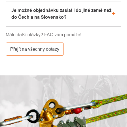
showroomu.
Prosíme, nejprve projděte v emailové schránce
Je možné objednávku zaslat i do jiné země než
záložku „hromadné“ nebo „SPAM“, velice často zde
do Čech a na Slovensko?
email s kódem končí. Pokud jste i přesto svůj
slevový kód nenalezli, kontaktujte nás na
Ano, zásilku je možné poslat takřka kamkoliv skrze
info@pavouci.cz
Máte další otázky? FAQ vám pomůže!
GLS. Cena této dopravy je dle kalkulace od
dopravce.
Přejít na všechny dotazy