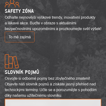
SAFETY ZÓNA
Odhalte nejnovější výškové trendy, inovativní produkty
a lákavé akce. Buďte v obraze s aktuálními
bezpečnostními upozorněními a prozkoumejte svět výšek!
To mě zajímá
SLOVNÍK POJMŮ
Osvojte si odborné pojmy bez zbytečného zmatení!
Objevte náš slovník pojmů a získáte jasný přehled nad
technickými termíny. Učte se a porozumějte s pohodlím
díky našemu užitečnému slovníku.
Zobrazit slovník pojmů