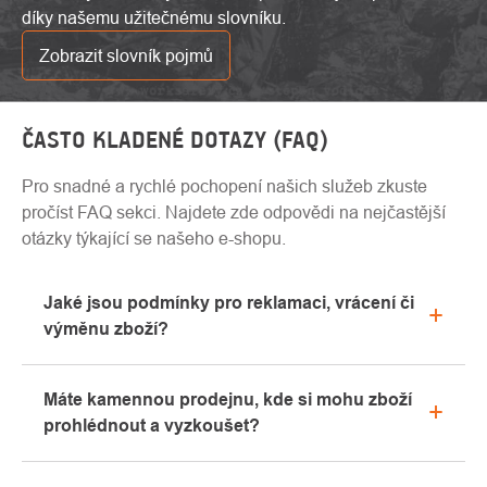
díky našemu užitečnému slovníku.
Zobrazit slovník pojmů
ČASTO KLADENÉ DOTAZY (FAQ)
Pro snadné a rychlé pochopení našich služeb zkuste
pročíst FAQ sekci. Najdete zde odpovědi na nejčastější
otázky týkající se našeho e-shopu.
Jaké jsou podmínky pro reklamaci, vrácení či
výměnu zboží?
Veškeré informace ohledně reklamací naleznete
Máte kamennou prodejnu, kde si mohu zboží
v sekci "Vše o nákupu" nebo nás kontaktujte
prohlédnout a vyzkoušet?
emailem či telefonicky.
Ano, naše kamenná prodejna se nachází v Kolíně.