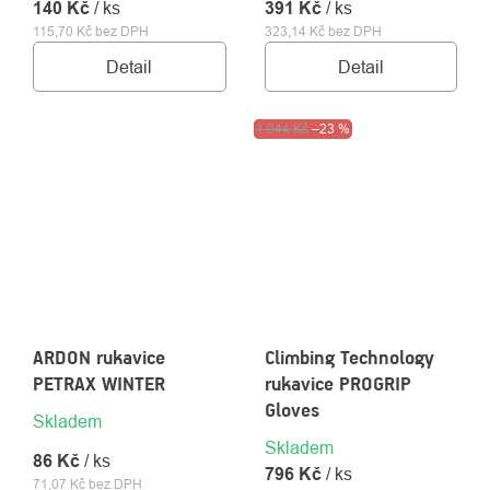
140 Kč
/ ks
391 Kč
/ ks
115,70 Kč bez DPH
323,14 Kč bez DPH
Detail
Detail
Výprodej
1 044 Kč
–23 %
ARDON rukavice
Climbing Technology
PETRAX WINTER
rukavice PROGRIP
Gloves
Skladem
Skladem
86 Kč
/ ks
796 Kč
/ ks
71,07 Kč bez DPH