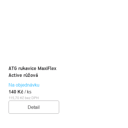
ATG rukavice MaxiFlex
Active růžová
Na objednávku
140 Kč
/ ks
115,70 Kč bez DPH
Detail