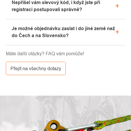
Nepřišel vám slevový kód, i když jste při
Rádi vám zde poradíme s výběrem vhodného
registraci postupovali správně?
vybavení, které si můžete vyzkoušet přímo v našem
showroomu.
Prosíme, nejprve projděte v emailové schránce
Je možné objednávku zaslat i do jiné země než
záložku „hromadné“ nebo „SPAM“, velice často zde
do Čech a na Slovensko?
email s kódem končí. Pokud jste i přesto svůj
slevový kód nenalezli, kontaktujte nás na
Ano, zásilku je možné poslat takřka kamkoliv skrze
info@pavouci.cz
Máte další otázky? FAQ vám pomůže!
GLS. Cena této dopravy je dle kalkulace od
dopravce.
Přejít na všechny dotazy