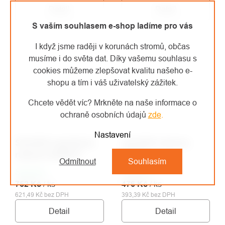
Detail
Detail
S vaším souhlasem e-shop ladíme pro vás
I když jsme raději v korunách stromů, občas
musíme i do světa dat. Díky vašemu souhlasu s
cookies můžeme zlepšovat kvalitu našeho e-
shopu a tím i váš uživatelský zážitek.
Chcete vědět víc? Mrkněte na naše informace o
ochraně osobních údajů
zde
.
Nastavení
SOLIDUR neprořezné
SOLIDUR rukavice
rukavice INFINITY
CERCIS
Odmítnout
Souhlasím
Skladem
Skladem
752 Kč
/ ks
476 Kč
/ ks
621,49 Kč bez DPH
393,39 Kč bez DPH
Detail
Detail