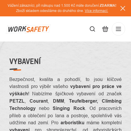
Přejít
Vážení zákazníci, při nákupu nad 1.500 Kč máte doručení
ZDARMA!
na
Zboží skladem odesíláme do druhého dne.
Více informací.
obsah
CZK
Přihláš
/
VYBAVENÍ
Bezpečnost, kvalita a pohodlí, to jsou klíčové
vlastnosti pro výběr vašeho
vybavení pro práce ve
výškách
! Nabízíme špičkové vybavení od značek
PETZL
,
Courant
,
DMM
,
Teufelberger,
Climbing
Technology
nebo
Singing Rock
. Od pracovních
přileb a oblečení po lana a postroje, spolehlivě vás
udržíme nad zemí. Pro
arboristiku
máme kompletní
vybavení
pro stromolezectví, od arboristických