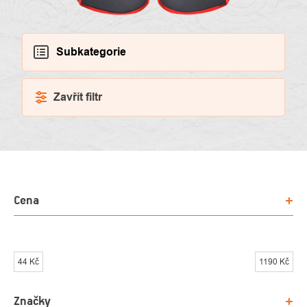
Subkategorie
Zavřít filtr
VÝPIS
Cena
PRODUKTŮ
44
Kč
1190
Kč
Značky