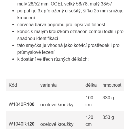
malý 28/52 mm, OCEL velký 58/78, malý 38/57
porpuh je 3x přeložený a sešitý, šířka 25 mm snižuje
kroucení
červená barva popruhu pro lepší viditelnost
konec s malým kroužkem označen černou textilií pro
snadnou identifikaci
tato smyčka je vhodná jako kotvicí prostředek i pro
průmyslové lezení
k dostání ve třech různých délkách:
Kód
varianta
délka
hmotnost
100
330 g
W1040R
100
ocelové kroužky
cm
120
353 g
W1040R
120
ocelové kroužky
cm