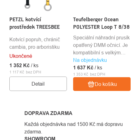
PETZL kotvící
Teufelberger Ocean
prostředek TREESBEE
POLYESTER Loop T 8/38
Speciální náhradní prusík
Kotvící popruh, chránič
opatřený DMM očnicí. Je
cambia, pro arboristiku
kompatibilní s velkým
Ukončené
Na objednávku
kužílkem. Vhodný pro
1 352 Kč
/ ks
1 637 Kč
cambium saver
/ ks
1 117 Kč bez DPH
1 353 Kč bez DPH
FImblSAVER.
Detail
Do košíku
DOPRAVA ZDARMA
Každá objednávka nad 1500 Kč má dopravu
zdarma.
SHOWROOM