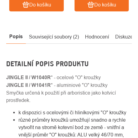
Do košíku
Do košíku
Popis
Související soubory (2)
Hodnocení
Diskuze
DETAILNÍ POPIS PRODUKTU
JINGLE II / W1040R*
- ocelové "O" kroužky
JINGLE II / W1041R*
- aluminiové "O" kroužky
Smyčka určená k použití při arboristice jako kotvicí
prostředek.
k dispozici s ocelovými či hliníkovými "O" kroužky
různé průměry kroužků umožňují snadno a rychle
vytvořit na stromě kotevní bod ze země - vnitřní a
vnější průměr "O" kroužků: ALU velký 46/70 mm,