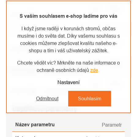
150
383 g
W1040R
150
ocelové kroužky
cm
S vaším souhlasem e-shop ladíme pro vás
I když jsme raději v korunách stromů, občas
musíme i do světa dat. Díky vašemu souhlasu s
100
201 g
cookies můžeme zlepšovat kvalitu našeho e-
W1041R
100
aluminiové kroužky
cm
shopu a tím i váš uživatelský zážitek.
Chcete vědět víc? Mrkněte na naše informace o
120
221 g
ochraně osobních údajů
zde
.
W1041R
120
aluminiové kroužky
cm
Nastavení
150
250 g
W1041R
150
aluminiové kroužky
cm
Odmítnout
Souhlasím
Doplňkové parametry
Název parametru
Parametr