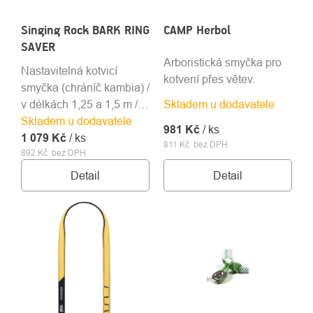
Singing Rock BARK RING
CAMP Herbol
SAVER
Arboristická smyčka pro
Nastavitelná kotvicí
kotvení přes větev.
smyčka (chráníč kambia) /
v délkách 1,25 a 1,5 m /
Skladem u dodavatele
Skladem u dodavatele
EN 795B
981 Kč
/ ks
1 079 Kč
/ ks
811 Kč bez DPH
892 Kč bez DPH
Detail
Detail