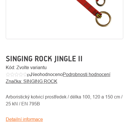
SINGING ROCK JINGLE II
Kód:
Zvolte variantu
Neohodnoceno
Podrobnosti hodnocení
O
Průměrné
Kontakty
nás
Značka:
SINGING ROCK
hodnocení
produktu
je
Arboristický kotvicí prostředek / délka 100, 120 a 150 cm /
0,0
25 kN / EN 795B
z
5
Detailní informace
hvězdiček.