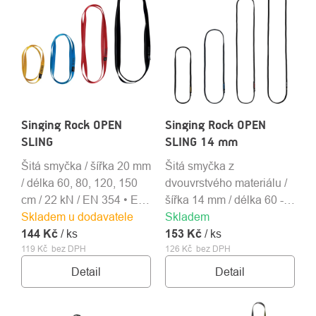
Singing Rock OPEN
Singing Rock OPEN
SLING
SLING 14 mm
Šitá smyčka / šířka 20 mm
Šitá smyčka z
/ délka 60, 80, 120, 150
dvouvrstvého materiálu /
cm / 22 kN / EN 354 • EN
šířka 14 mm / délka 60 -
Skladem u dodavatele
566 • EN 795B
Skladem
150 cm / 25 kN / EN 354 •
144 Kč
/ ks
153 Kč
EN 566 • EN 795B
/ ks
119 Kč bez DPH
126 Kč bez DPH
Detail
Detail