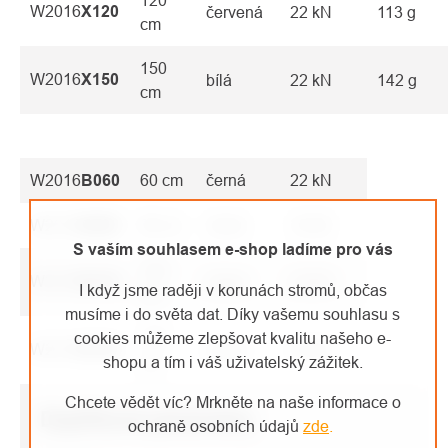
120
W2016
X120
červená
22 kN
113 g
cm
150
W2016
X150
bílá
22 kN
142 g
cm
W2016
B060
60 cm
černá
22 kN
W2016
B080
80 cm
černá
22 kN
S vaším souhlasem e-shop ladíme pro vás
120
W2016
B120
černá
22 kN
I když jsme raději v korunách stromů, občas
cm
musíme i do světa dat. Díky vašemu souhlasu s
cookies můžeme zlepšovat kvalitu našeho e-
150
W2016
B150
černá
22 kN
shopu a tím i váš uživatelský zážitek.
cm
Chcete vědět víc? Mrkněte na naše informace o
Doplňkové parametry
ochraně osobních údajů
zde
.