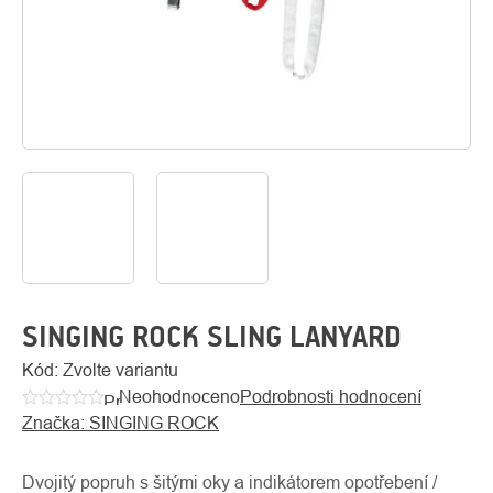
O
Kontakty
nás
SINGING ROCK SLING LANYARD
Kód:
Zvolte variantu
Neohodnoceno
Podrobnosti hodnocení
Průměrné
Značka:
SINGING ROCK
hodnocení
produktu
je
Dvojitý popruh s šitými oky a indikátorem opotřebení /