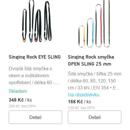
Singing Rock EYE SLING
Singing Rock smyčka
OPEN SLING 25 mm
Dvojitá šitá smyčka s
Šitá smyčka / šířka 25 mm
okem a indikátorem
/ délka 60, 80, 120, 150
opotřebení / délka 60 -
cm / 33 kN / EN 354 • EN
150 cm / 30 kN / EN 354 •
Skladem
Na objednávku
566 • EN 795B • CEN/TS
EN 795B
348 Kč
/ ks
168 Kč
16415
/ ks
288 Kč bez DPH
139 Kč bez DPH
Detail
Detail