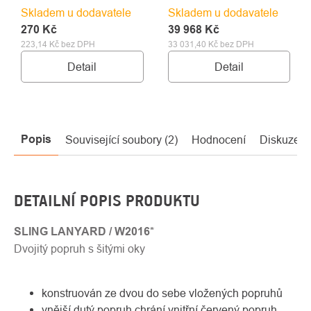
Skladem u dodavatele
Skladem u dodavatele
270 Kč
39 968 Kč
223,14 Kč bez DPH
33 031,40 Kč bez DPH
Detail
Detail
Popis
Související soubory (2)
Hodnocení
Diskuze
DETAILNÍ POPIS PRODUKTU
SLING LANYARD / W2016*
Dvojitý popruh s šitými oky
konstruován ze dvou do sebe vložených popruhů
vnější dutý popruh chrání vnitřní červený popruh