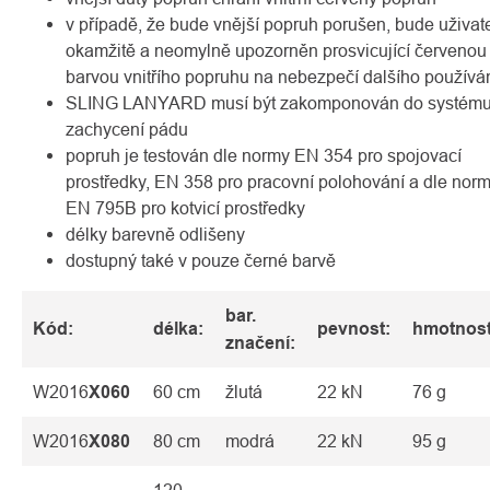
v případě, že bude vnější popruh porušen, bude uživat
okamžitě a neomylně upozorněn prosvicující červenou
barvou vnitřího popruhu na nebezpečí dalšího používá
SLING LANYARD musí být zakomponován do systém
zachycení pádu
popruh je testován dle normy EN 354 pro spojovací
prostředky, EN 358 pro pracovní polohování a dle nor
EN 795B pro kotvicí prostředky
délky barevně odlišeny
dostupný také v pouze černé barvě
bar.
Kód:
délka:
pevnost:
hmotnost
značení:
W2016
X060
60 cm
žlutá
22 kN
76 g
W2016
X080
80 cm
modrá
22 kN
95 g