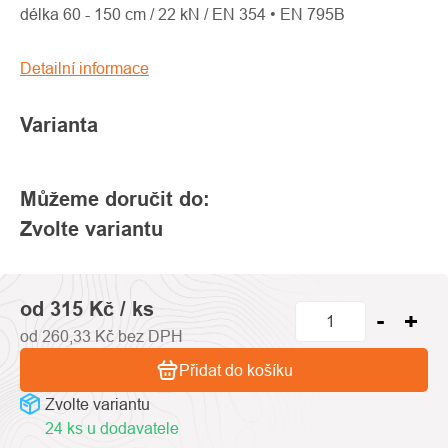
0,0
délka 60 - 150 cm / 22 kN / EN 354 • EN 795B
z
5
Detailní informace
hvězdiček.
Varianta
Můžeme doručit do:
Zvolte variantu
od
315 Kč
/ ks
od
260,33 Kč
bez DPH
Přidat do košíku
Zvolte variantu
24 ks u dodavatele