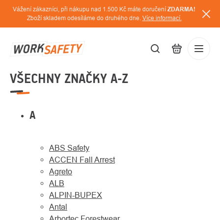
Přejít
Vážení zákazníci, při nákupu nad 1.500 Kč máte doručení
ZDARMA!
na
Zboží skladem odesíláme do druhého dne.
Více informací.
obsah
VŠECHNY ZNAČKY A-Z
CZK
Přihláš
/
A
ABS Safety
ACCEN Fall Arrest
Agreto
ALB
ALPIN-BUPEX
Antal
Arbortec Forestwear