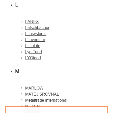
L
LANEX
Latschbacher
Lifesystems
Lifeventure
LittleLife
Lyo Food
LYOfood
M
MARLOW
MATEJ SROVNAL
Metaltrade International
MILLER
Montane