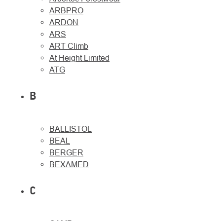
ARBPRO
ARDON
ARS
ART Climb
At Height Limited
ATG
B
BALLISTOL
O
Kontakty
nás
BEAL
BERGER
BEXAMED
C