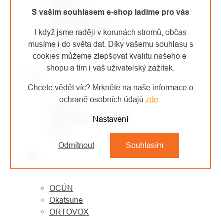
MONTURA
S vaším souhlasem e-shop ladíme pro vás
MORAVIA PLAST
I když jsme raději v korunách stromů, občas
Mountain Paws
musíme i do světa dat. Díky vašemu souhlasu s
MSR
cookies můžeme zlepšovat kvalitu našeho e-
shopu a tím i váš uživatelský zážitek.
N
Chcete vědět víc? Mrkněte na naše informace o
ochraně osobních údajů
zde
.
NESTLE
North American Rescue
Nastavení
Notch
Odmítnout
Souhlasím
O
OCÚN
Okatsune
ORTOVOX