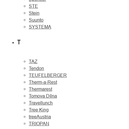
STE
Stein
Suunto
SYSTEMA
T
TAZ
Tendon
TEUFELBERGER
Therm-a-Rest
Thermarest
Tomova Dílna
Travellunch
Tree King
treeAustria
TRIOPAN