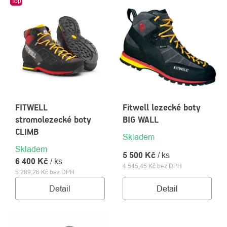
VÝPIS
Top
PRODUKTŮ
FITWELL
Fitwell lezecké boty
stromolezecké boty
BIG WALL
CLIMB
O
Skladem
Kontakty
nás
Skladem
5 500 Kč
/ ks
6 400 Kč
/ ks
4 545,45 Kč bez DPH
5 289,26 Kč bez DPH
Detail
Detail