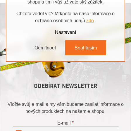
PRVKY
shopu a tím i váš uživatelský zážitek.
VÝPISU
Chcete vědět víc? Mrkněte na naše informace o
ochraně osobních údajů
zde
.
Nastavení
Odmítnout
Souhlasím
ODEBÍRAT NEWSLETTER
Vložte svůj e-mail a my vám budeme zasílat informace o
nových produktech na našem e-shopu.
E-mail