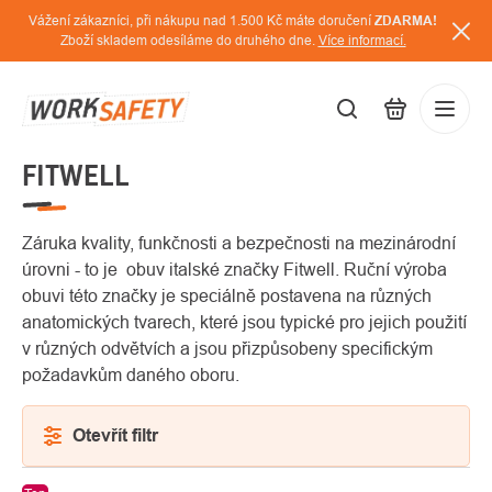
Přejít
Vážení zákazníci, při nákupu nad 1.500 Kč máte doručení
ZDARMA!
na
Zboží skladem odesíláme do druhého dne.
Více informací.
obsah
FITWELL
CZK
Přihláš
/
Záruka kvality, funkčnosti a bezpečnosti na mezinárodní
úrovni - to je obuv italské značky Fitwell. Ruční výroba
obuvi této značky je speciálně postavena na různých
anatomických tvarech, které jsou typické pro jejich použití
v různých odvětvích a jsou přizpůsobeny specifickým
požadavkům daného oboru.
Otevřít filtr