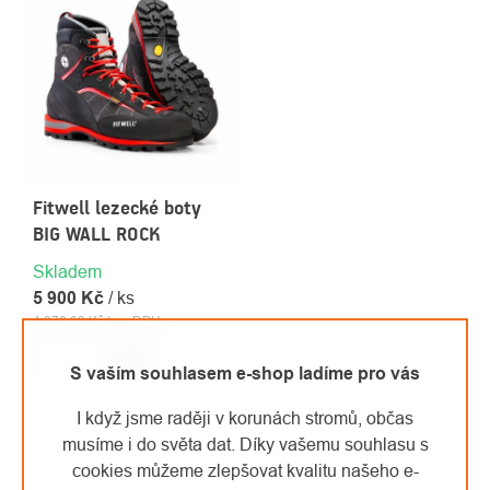
Fitwell lezecké boty
BIG WALL ROCK
Skladem
5 900 Kč
/ ks
4 876,03 Kč bez DPH
Detail
S vaším souhlasem e-shop ladíme pro vás
I když jsme raději v korunách stromů, občas
musíme i do světa dat. Díky vašemu souhlasu s
OVLÁDACÍ
cookies můžeme zlepšovat kvalitu našeho e-