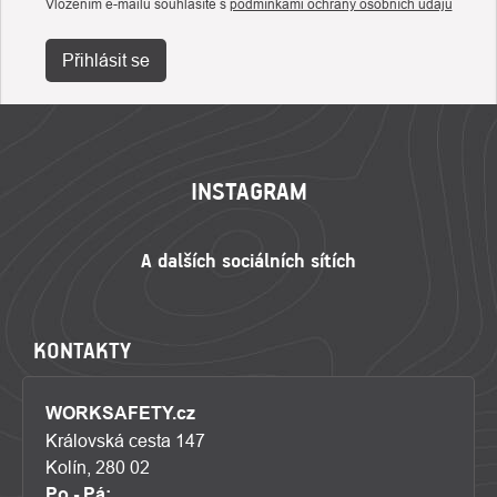
Vložením e-mailu souhlasíte s
podmínkami ochrany osobních údajů
Přihlásit se
ZÁPATÍ
INSTAGRAM
KONTAKTY
WORKSAFETY.cz
Královská cesta 147
Kolín, 280 02
Po - Pá: