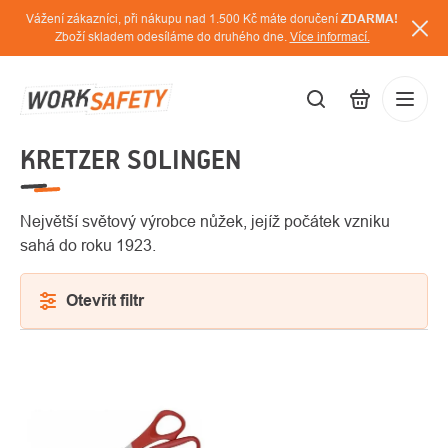
Přejít
Vážení zákazníci, při nákupu nad 1.500 Kč máte doručení
ZDARMA!
na
Zboží skladem odesíláme do druhého dne.
Více informací.
obsah
KRETZER SOLINGEN
CZK
Přihláš
/
Největší světový výrobce nůžek, jejíž počátek vzniku
sahá do roku 1923.
Otevřít filtr
VÝPIS
PRODUKTŮ