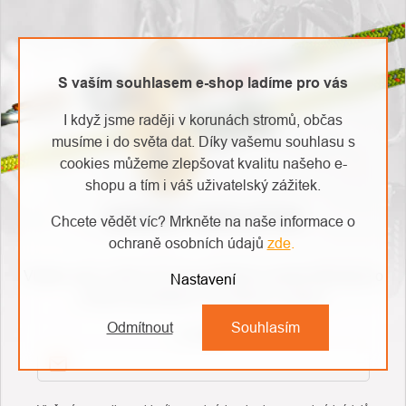
S vaším souhlasem e-shop ladíme pro vás
I když jsme raději v korunách stromů, občas
musíme i do světa dat. Díky vašemu souhlasu s
cookies můžeme zlepšovat kvalitu našeho e-
shopu a tím i váš uživatelský zážitek.
ODEBÍRAT NEWSLETTER
Chcete vědět víc? Mrkněte na naše informace o
ochraně osobních údajů
zde
.
Vložte svůj e-mail a my vám budeme zasílat informace o
Nastavení
nových produktech na našem e-shopu.
Odmítnout
Souhlasím
E-mail