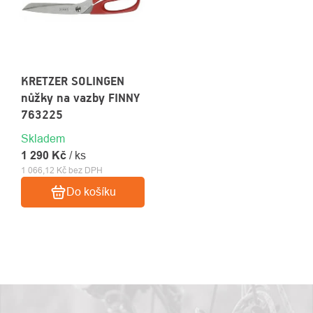
KRETZER SOLINGEN
nůžky na vazby FINNY
763225
Skladem
1 290 Kč
/ ks
1 066,12 Kč bez DPH
O
Kontakty
Do košíku
nás
OVLÁDACÍ
PRVKY
VÝPISU