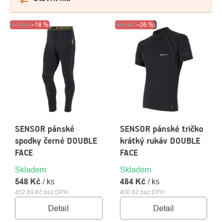
VÝPIS
Výprodej
670 Kč
–18 %
Top
Akce
655 Kč
Výprodej
–26 %
PRODUKTŮ
SENSOR pánské
SENSOR pánské tričko
O
Kontakty
nás
spodky černé DOUBLE
krátký rukáv DOUBLE
FACE
FACE
Skladem
Skladem
548 Kč
/ ks
484 Kč
/ ks
452,89 Kč bez DPH
400 Kč bez DPH
Detail
Detail