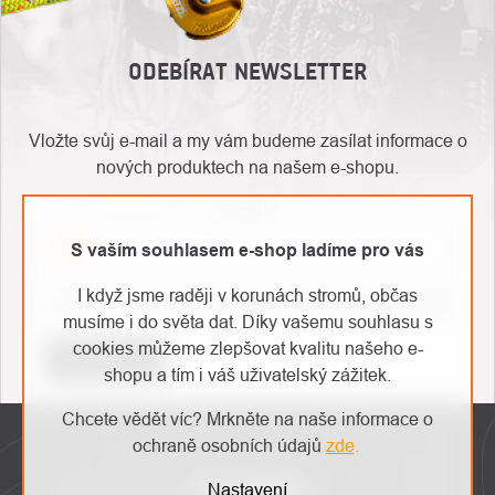
ODEBÍRAT NEWSLETTER
Vložte svůj e-mail a my vám budeme zasílat informace o
nových produktech na našem e-shopu.
E-mail
S vaším souhlasem e-shop ladíme pro vás
O
I když jsme raději v korunách stromů, občas
Kontakty
Vložením e-mailu souhlasíte s
podmínkami ochrany osobních údajů
nás
musíme i do světa dat. Díky vašemu souhlasu s
cookies můžeme zlepšovat kvalitu našeho e-
Přihlásit se
shopu a tím i váš uživatelský zážitek.
ZÁPATÍ
Chcete vědět víc? Mrkněte na naše informace o
ochraně osobních údajů
zde
.
INSTAGRAM
Nastavení