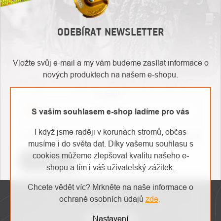
ODEBÍRAT NEWSLETTER
Vložte svůj e-mail a my vám budeme zasílat informace o
nových produktech na našem e-shopu.
E-mail
S vaším souhlasem e-shop ladíme pro vás
O
I když jsme raději v korunách stromů, občas
Kontakty
Vložením e-mailu souhlasíte s
podmínkami ochrany osobních údajů
nás
musíme i do světa dat. Díky vašemu souhlasu s
cookies můžeme zlepšovat kvalitu našeho e-
Přihlásit se
shopu a tím i váš uživatelský zážitek.
ZÁPATÍ
Chcete vědět víc? Mrkněte na naše informace o
ochraně osobních údajů
zde
.
INSTAGRAM
Nastavení