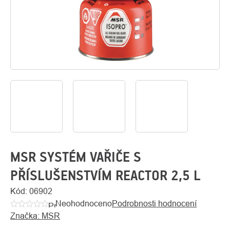
O
Kontakty
nás
MSR SYSTÉM VAŘIČE S
PŘÍSLUŠENSTVÍM REACTOR 2,5 L
Kód:
06902
Neohodnoceno
Podrobnosti hodnocení
Průměrné
Značka:
MSR
hodnocení