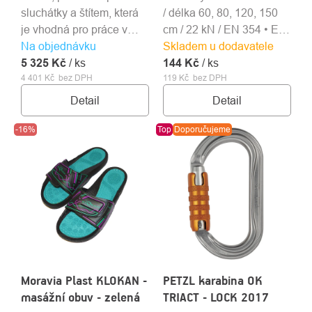
sluchátky a štítem, která
/ délka 60, 80, 120, 150
je vhodná pro práce v
cm / 22 kN / EN 354 • EN
Na objednávku
lese a práce s motorovou
Skladem u dodavatele
566 • EN 795B
5 325 Kč
pilou.
/ ks
144 Kč
/ ks
4 401 Kč bez DPH
119 Kč bez DPH
Detail
Detail
-16%
Top
Doporučujeme
Moravia Plast KLOKAN -
PETZL karabina OK
masážní obuv - zelená
TRIACT - LOCK 2017