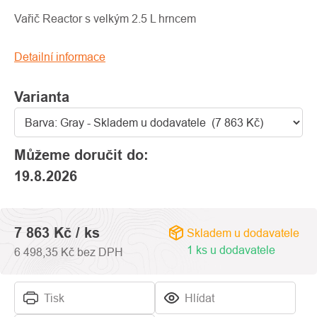
produktu
je
Vařič Reactor s velkým 2.5 L hrncem
0,0
z
Detailní informace
5
hvězdiček.
Varianta
Můžeme doručit do:
19.8.2026
7 863 Kč
/ ks
Skladem u dodavatele
1 ks u dodavatele
6 498,35 Kč bez DPH
Tisk
Hlídat