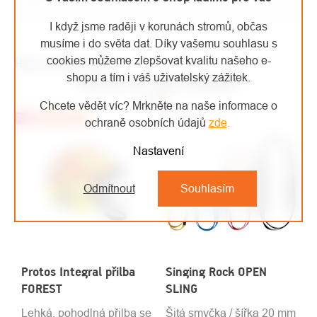
I když jsme raději v korunách stromů, občas
musíme i do světa dat. Díky vašemu souhlasu s
cookies můžeme zlepšovat kvalitu našeho e-
High-contrast mode
shopu a tím i váš uživatelský zážitek.
MOHLO BY VÁS ZAJÍMAT
Chcete vědět víc? Mrkněte na naše informace o
Top
Doporučujeme
ochraně osobních údajů
zde
.
Nastavení
Odmítnout
Souhlasím
Protos Integral přilba
Singing Rock OPEN
FOREST
SLING
Lehká, pohodlná přilba se
Šitá smyčka / šířka 20 mm