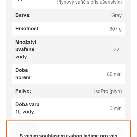
Plynový vařič s příslušenstvím
Barva
:
Gray
Hmotnost
:
607 g
Množství
uvařené
22 l
vody
:
Doba
80 min
hoření
:
Palivo
:
IsoPro (plyn)
Doba varu
3 min
1L vody
:
Minimální
588 g
hmotnost
:
S vaším souhlasem e-shop ladíme pro vás