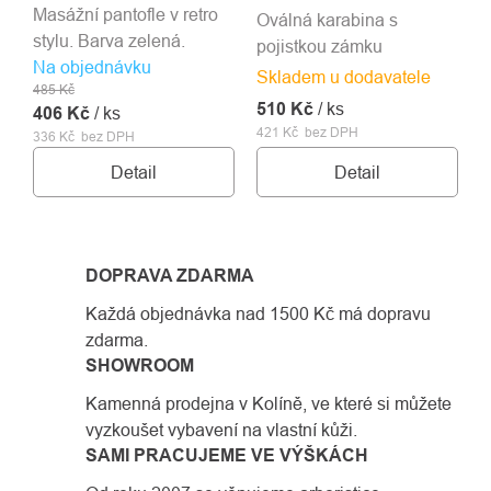
Masážní pantofle v retro
Oválná karabina s
stylu. Barva zelená.
pojistkou zámku
Na objednávku
Skladem u dodavatele
485 Kč
510 Kč
/ ks
406 Kč
/ ks
421 Kč bez DPH
336 Kč bez DPH
Detail
Detail
DOPRAVA ZDARMA
Každá objednávka nad 1500 Kč má dopravu
zdarma.
SHOWROOM
Kamenná prodejna v Kolíně, ve které si můžete
vyzkoušet vybavení na vlastní kůži.
SAMI PRACUJEME VE VÝŠKÁCH