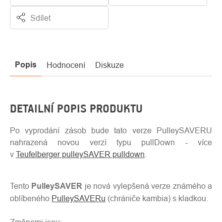
Sdílet
Popis
Hodnocení
Diskuze
DETAILNÍ POPIS PRODUKTU
Po vyprodání zásob bude tato verze PulleySAVERU
nahrazená novou verzí typu pullDown - více
v
Teufelberger pulleySAVER pulldown
.
Tento
PulleySAVER
je nová vylepšená verze známého a
oblíbeného
PulleySAVERu
(chrániče kambia) s kladkou.