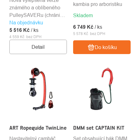
Nová vylepšená verze
kambia pro arboristiku
známého a oblíbeného
PulleySAVERu (chrániče
Skladem
Na objednávku
cambia) s kladkou.
6 749 Kč
/ ks
5 516 Kč
Dostupný ve třech
/ ks
5 578 Kč bez DPH
4 559 Kč bez DPH
délkách.
Detail
Do košíku
ART Ropeguide TwinLine
DMM set CAPTAIN KIT
Nastavitelný cambáč,
Set obsahující hák DMM