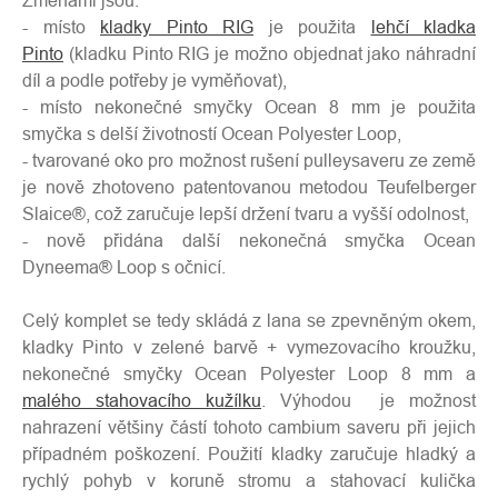
Změnami jsou:
- místo
kladky Pinto RIG
je použita
lehčí kladka
Pinto
(kladku Pinto RIG je možno objednat jako náhradní
díl a podle potřeby je vyměňovat),
- místo nekonečné smyčky Ocean 8 mm je použita
smyčka s delší životností Ocean Polyester Loop,
- tvarované oko pro možnost rušení pulleysaveru ze země
je nově zhotoveno patentovanou metodou Teufelberger
Slaice®, což zaručuje lepší držení tvaru a vyšší odolnost,
- nově přidána další nekonečná smyčka Ocean
Dyneema® Loop s očnicí.
Celý komplet se tedy skládá z lana se zpevněným okem,
kladky Pinto v zelené barvě + vymezovacího kroužku,
nekonečné smyčky Ocean Polyester Loop 8 mm a
malého stahovacího kužílku
. Výhodou je možnost
nahrazení většiny částí tohoto cambium saveru při jejich
případném poškození. Použití kladky zaručuje hladký a
rychlý pohyb v koruně stromu a stahovací kulička