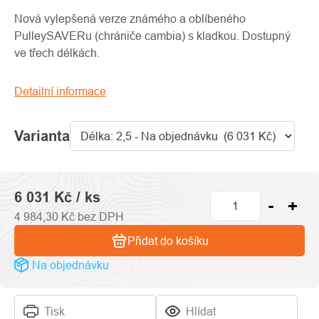
produktu
je
Nová vylepšená verze známého a oblíbeného
0,0
PulleySAVERu (chrániče cambia) s kladkou. Dostupný
z
ve třech délkách.
5
hvězdiček.
Detailní informace
Varianta
6 031 Kč
/ ks
4 984,30 Kč bez DPH
Přidat do košíku
Na objednávku
Tisk
Hlídat