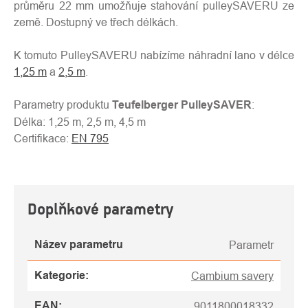
průměru 22 mm umožňuje stahování pulleySAVERU ze
země. Dostupný ve třech délkách.
K tomuto PulleySAVERU nabízíme náhradní lano v délce
1,25 m
a
2,5 m
.
Parametry produktu
Teufelberger PulleySAVER
:
Délka: 1,25 m, 2,5 m, 4,5 m
Certifikace:
EN 795
Doplňkové parametry
Název parametru
Parametr
Kategorie
:
Cambium savery
EAN
:
9011800018332