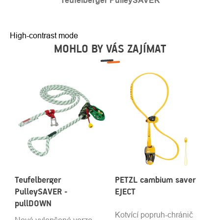
Teufelberger PulleySAVER
High-contrast mode
MOHLO BY VÁS ZAJÍMAT
Teufelberger
PETZL cambium saver
PulleySAVER -
EJECT
pullDOWN
Kotvící popruh-chránič