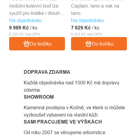
mobilní kotevní bod lze
Captain, lano a vak na
využít pro krátké i dlouhé
lano.
Na objednávku
lano. Klíďo i pro 2lezce
Na objednávku
9 989 Kč
současně.
/ ks
7 629 Kč
/ ks
8 255 Kč bez DPH
6 305 Kč bez DPH
Do košíku
Do košíku
DOPRAVA ZDARMA
Každá objednávka nad 1500 Kč má dopravu
zdarma.
SHOWROOM
Kamenná prodejna v Kolíně, ve které si můžete
vyzkoušet vybavení na vlastní kůži.
SAMI PRACUJEME VE VÝŠKÁCH
Od roku 2007 se věnujeme arboristice