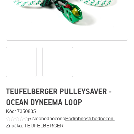
O
Kontakty
nás
TEUFELBERGER PULLEYSAVER -
OCEAN DYNEEMA LOOP
Kód:
7350835
Neohodnoceno
Podrobnosti hodnocení
Průměrné
Značka:
TEUFELBERGER
hodnocení