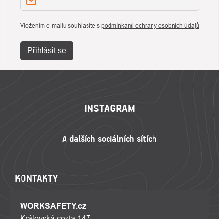
Vložením e-mailu souhlasíte s
podmínkami ochrany osobních údajů
Přihlásit se
ZÁPATÍ
INSTAGRAM
KONTAKTY
WORKSAFETY.cz
Královská cesta 147