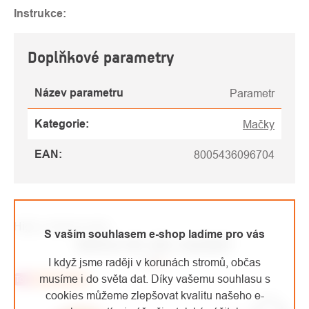
Instrukce:
Doplňkové parametry
Název parametru
Parametr
Kategorie
:
Mačky
EAN
:
8005436096704
High-contrast mode
S vaším souhlasem e-shop ladíme pro vás
MOHLO BY VÁS ZAJÍMAT
I když jsme raději v korunách stromů, občas
musíme i do světa dat. Díky vašemu souhlasu s
Top
Doporučujeme
cookies můžeme zlepšovat kvalitu našeho e-