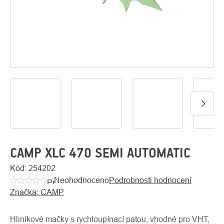
O
Kontakty
nás
CAMP XLC 470 SEMI AUTOMATIC
Kód:
254202
Neohodnoceno
Podrobnosti hodnocení
Průměrné
Značka:
CAMP
hodnocení
produktu
je
Hliníkové mačky s rychloupínací patou, vhodné pro VHT,