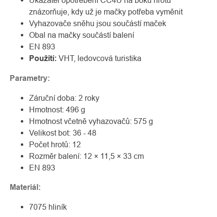
Ukazatel opotřebení CC4U na boku hrotu
znázorňuje, kdy už je mačky potřeba vyměnit
Vyhazovače sněhu jsou součástí maček
Obal na mačky součástí balení
EN 893
Použití:
VHT, ledovcová turistika
Parametry:
Záruční doba: 2 roky
Hmotnost: 496 g
Hmotnost včetně vyhazovačů: 575 g
Velikost bot: 36 - 48
Počet hrotů: 12
Rozměr balení: 12 × 11,5 × 33 cm
EN 893
Materiál:
7075 hliník