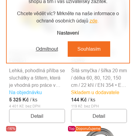
shopu a tím i váš uživatelský zážitek.
Chcete vědět víc? Mrkněte na naše informace o
ochraně osobních údajů
zde
.
Nastavení
Odmítnout
Souhlasím
Protos Integral přilba
Singing Rock OPEN
FOREST
SLING
Lehká, pohodlná přilba se
Šitá smyčka / šířka 20 mm
sluchátky a štítem, která
/ délka 60, 80, 120, 150
je vhodná pro práce v
cm / 22 kN / EN 354 • EN
Na objednávku
lese a práce s motorovou
Skladem u dodavatele
566 • EN 795B
5 325 Kč
pilou.
/ ks
144 Kč
/ ks
4 401 Kč bez DPH
119 Kč bez DPH
Detail
Detail
-16%
Top
Doporučujeme