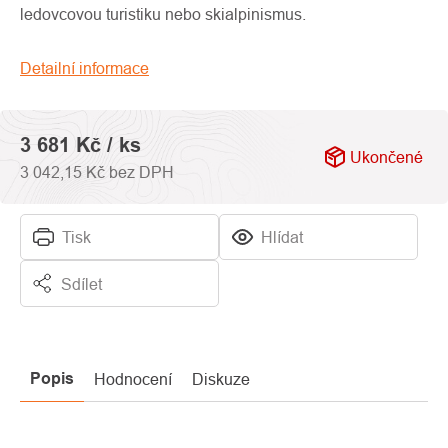
0,0
ledovcovou turistiku nebo skialpinismus.
z
5
Detailní informace
hvězdiček.
3 681 Kč
/ ks
Ukončené
3 042,15 Kč bez DPH
Tisk
Hlídat
Sdílet
Popis
Hodnocení
Diskuze