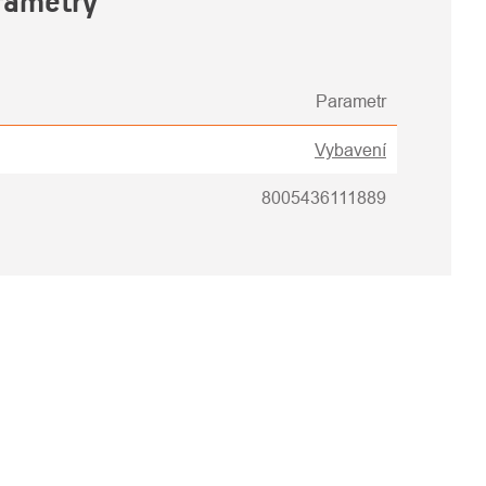
rametry
Parametr
Vybavení
8005436111889