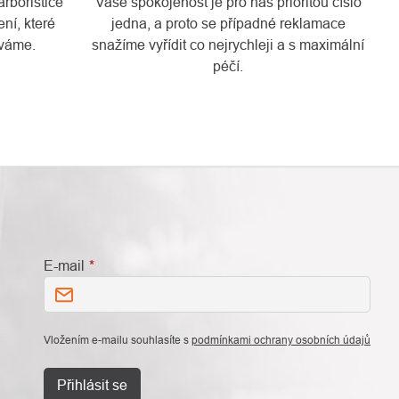
rboristice
Vaše spokojenost je pro nás prioritou číslo
ní, které
jedna, a proto se případné reklamace
váme.
snažíme vyřídit co nejrychleji a s maximální
péčí.
E-mail
Vložením e-mailu souhlasíte s
podmínkami ochrany osobních údajů
Přihlásit se