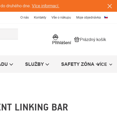
 do druhého dne.
Více informací.
O nás
Kontakty
Vše o nákupu
Moje objednávka
Prázdný košík
Nákupní košík
Přihlášení
ÁDU
SLUŽBY
SAFETY ZÓNA
VÍCE
NT LINKING BAR