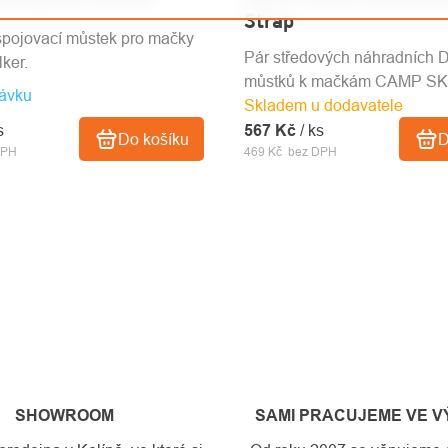
Strap
spojovací můstek pro mačky
Pár středových náhradních
ker.
můstků k mačkám CAMP SK
ávku
Skladem u dodavatele
s
567 Kč
/ ks
Do košíku
D
DPH
469 Kč bez DPH
SHOWROOM
SAMI PRACUJEME VE 