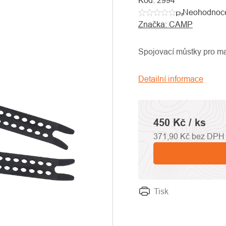
Kód:
2994
Neohodnoc
Průměrné
Značka:
CAMP
hodnocení
produktu
je
Spojovací můstky pro 
0,0
z
Detailní informace
5
hvězdiček.
450 Kč
/ ks
371,90 Kč bez DPH
Tisk