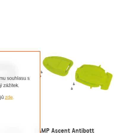
emu souhlasu s
 zážitek.
ajů
zde
.
Linking
CAMP Ascent Antibott