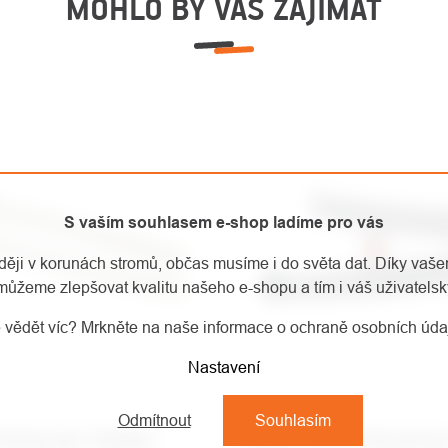
MOHLO BY VÁS ZAJÍMAT
S vaším souhlasem e-shop ladíme pro vás
aději v korunách stromů, občas musíme i do světa dat. Díky vaš
můžeme zlepšovat kvalitu našeho e-shopu a tím i váš uživatelský
 vědět víc? Mrkněte na naše informace o ochraně osobních úd
Nastavení
Odmítnout
Souhlasím
nking bar Stalker
CAMP Skimo Dyneema 