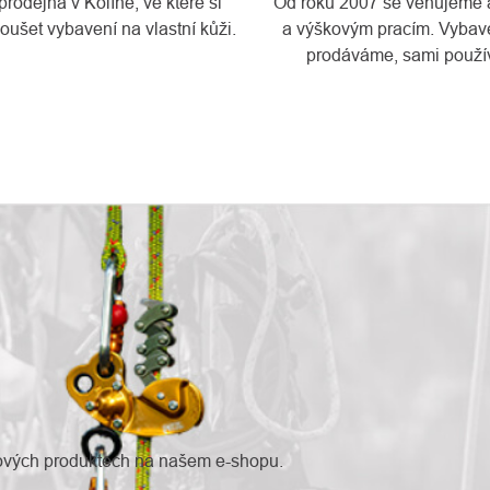
odejna v Kolíně, ve které si
Od roku 2007 se věnujeme a
ušet vybavení na vlastní kůži.
a výškovým pracím. Vybave
prodáváme, sami použí
nových produktech na našem e-shopu.