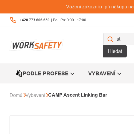
Přejít
Vážení zákazníci, při nákupu n
na
obsah
+420 773 606 630
Hledat
PODLE PROFESE
VYBAVENÍ
CAMP Ascent Linking Bar
Domů
Vybavení