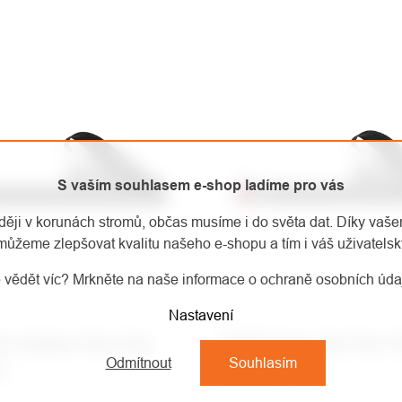
S vaším souhlasem e-shop ladíme pro vás
aději v korunách stromů, občas musíme i do světa dat. Díky vaš
můžeme zlepšovat kvalitu našeho e-shopu a tím i váš uživatelský
 vědět víc? Mrkněte na naše informace o ochraně osobních úd
Nastavení
y Carbon Plus Top
CAMP Sonic Alu Plus 
Odmítnout
Souhlasím
t
Segment