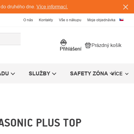
 do druhého dne.
Více informací.
O nás
Kontakty
Vše o nákupu
Moje objednávka
Prázdný košík
Nákupní košík
Přihlášení
ÁDU
SLUŽBY
SAFETY ZÓNA
VÍCE
ASONIC PLUS TOP