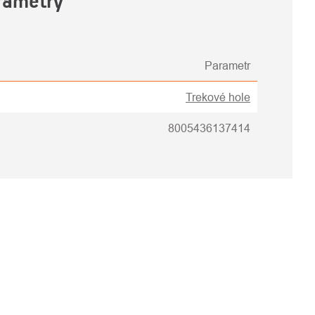
rametry
Parametr
Trekové hole
8005436137414