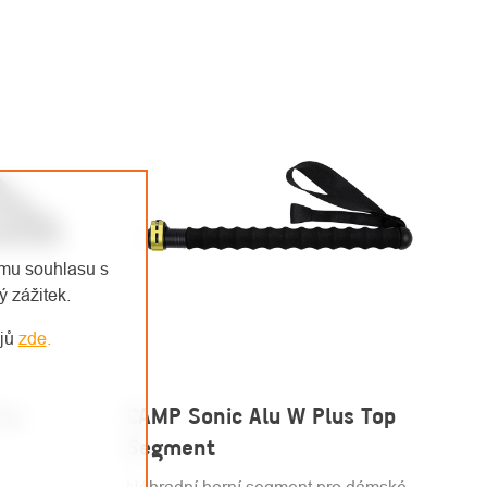
emu souhlasu s
 zážitek.
ajů
zde
.
Top
CAMP Sonic Alu W Plus Top
Segment