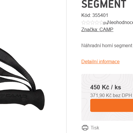
SEGMENT
Kód:
355401
Neohodnoc
Průměrné
Značka:
CAMP
hodnocení
produktu
je
Náhradní horní segment 
0,0
z
Detailní informace
5
hvězdiček.
450 Kč
/ ks
371,90 Kč bez DPH
Tisk