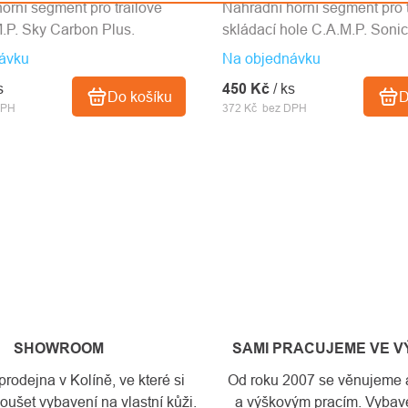
orní segment pro trailové
Náhradní horní segment pro 
.P. Sky Carbon Plus.
skládací hole C.A.M.P. Sonic
ávku
Na objednávku
s
450 Kč
/ ks
Do košíku
D
DPH
372 Kč bez DPH
SHOWROOM
SAMI PRACUJEME VE 
odejna v Kolíně, ve které si
Od roku 2007 se věnujeme a
ušet vybavení na vlastní kůži.
a výškovým pracím. Vybave