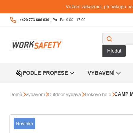
Přejít
Vážení zákazníci, při nákupu n
na
obsah
+420 773 606 630
Hledat
PODLE PROFESE
VYBAVENÍ
CAMP Me
Domů
Vybavení
Outdoor výbava
Trekové hole
Novinka