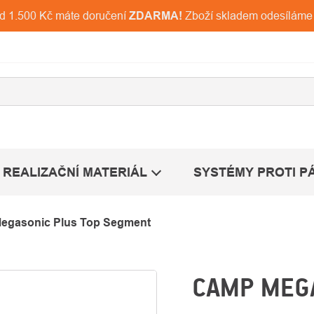
ad 1.500 Kč máte doručení
ZDARMA!
Zboží skladem odesíláme
REALIZAČNÍ MATERIÁL
SYSTÉMY PROTI P
gasonic Plus Top Segment
CAMP MEG