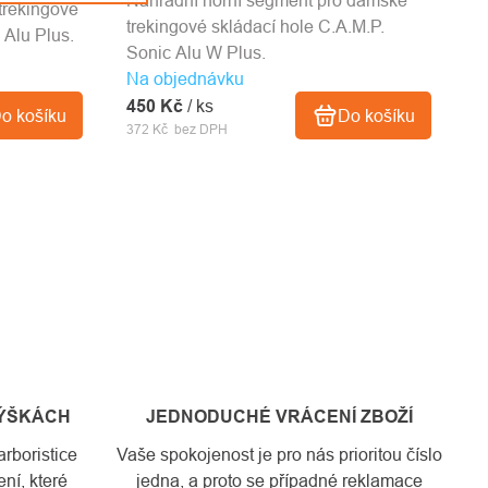
Náhradní horní segment pro dámské
trekingové
trekingové skládací hole C.A.M.P.
 Alu Plus.
Sonic Alu W Plus.
Na objednávku
450 Kč
/ ks
o košíku
Do košíku
372 Kč bez DPH
VÝŠKÁCH
JEDNODUCHÉ VRÁCENÍ ZBOŽÍ
rboristice
Vaše spokojenost je pro nás prioritou číslo
ní, které
jedna, a proto se případné reklamace