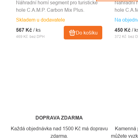
Náhradní horní segment pro turistické
Náhradní h
hole C.A.M.P. Carbon Mix Plus.
hole C.A.M
Skladem u dodavatele
Na objedn
567 Kč
/ ks
450 Kč
/ k
Do košíku
469 Kč bez DPH
372 Kč bez 
DOPRAVA ZDARMA
Každá objednávka nad 1500 Kč má dopravu
Kamenná pr
zdarma.
můžete vyzko