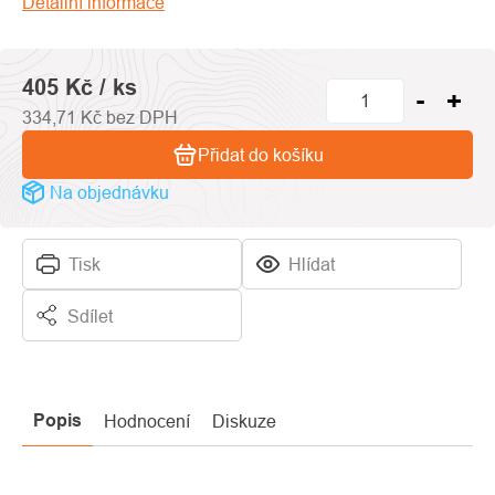
Detailní informace
hvězdiček.
405 Kč
/ ks
334,71 Kč bez DPH
Přidat do košíku
Na objednávku
Tisk
Hlídat
Sdílet
Popis
Hodnocení
Diskuze