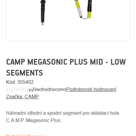
CAMP MEGASONIC PLUS MID - LOW
SEGMENTS
O
Kód:
355402
Kontakty
nás
Neohodnoceno
Podrobnosti hodnocení
Průměrné
Značka:
CAMP
hodnocení
produktu
je
Náhradní střední a spodní segment pro skládací hole
0,0
C.A.M.P. Megasonic Plus.
z
5