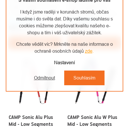
S vaším souhlasem e-shop ladíme pro vás
Náhradní středový a
Náhradní středový a
spodní segment pro hole
spodní segment pro
I když jsme raději v korunách stromů, občas
C.A.M.P. Carbon Mix
trailové hole C.A.M.P. Sky
musíme i do světa dat. Díky vašemu souhlasu s
Na objednávku
Plus.
Na objednávku
Carbon Plus.
cookies můžeme zlepšovat kvalitu našeho e-
585 Kč
/ ks
495 Kč
/ ks
shopu a tím i váš uživatelský zážitek.
483 Kč bez DPH
409 Kč bez DPH
Do košíku
Do košíku
Chcete vědět víc? Mrkněte na naše informace o
ochraně osobních údajů
zde
.
Nastavení
Odmítnout
Souhlasím
CAMP Sonic Alu Plus
CAMP Sonic Alu W Plus
Mid - Low Segments
Mid - Low Segments