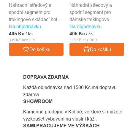
Náhradní středový a
Náhradní středový a
spodní segment pro
spodní segment pro
trekingové skládací hole
dámské trekingové
Na objednávku
C.A.M.P. Sonic Alu Plus.
Na objednávku
skládací hole C.A.M.P.
405 Kč
/ ks
405 Kč
Sonic Alu W Plus.
/ ks
335 Kč bez DPH
335 Kč bez DPH
Do košíku
Do košíku
DOPRAVA ZDARMA
Každá objednávka nad 1500 Kč má dopravu
zdarma.
SHOWROOM
Kamenná prodejna v Kolíně, ve které si můžete
vyzkoušet vybavení na vlastní kůži.
SAMI PRACUJEME VE VÝŠKÁCH