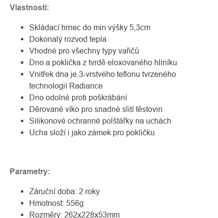
Vlastnosti:
Skládací hrnec do min výšky 5,3cm
Dokonalý rozvod tepla
Vhodné pro všechny typy vařičů
Dno a poklička z tvrdě eloxovaného hliníku
Vnitřek dna je 3-vrstvého teflonu tvrzeného
technologií Radiance
Dno odolné proti poškrábání
Děrované víko pro snadné slití těstovin
Silikonové ochranné polštářky na uchách
Ucha složí i jako zámek pro pokličku
Parametry:
Záruční doba: 2 roky
Hmotnost: 556g
Rozměry: 262x228x53mm