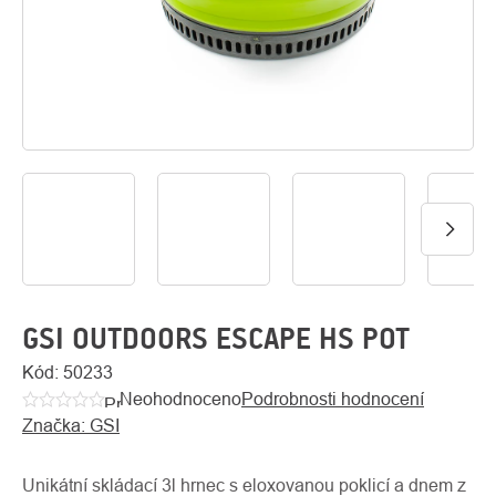
O
Kontakty
nás
GSI OUTDOORS ESCAPE HS POT
Kód:
50233
Neohodnoceno
Podrobnosti hodnocení
Průměrné
Značka:
GSI
hodnocení
produktu
je
Unikátní skládací 3l hrnec s eloxovanou poklicí a dnem z