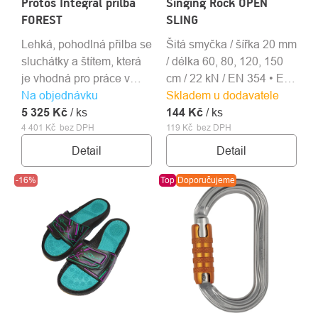
Protos Integral přilba
Singing Rock OPEN
FOREST
SLING
Lehká, pohodlná přilba se
Šitá smyčka / šířka 20 mm
sluchátky a štítem, která
/ délka 60, 80, 120, 150
je vhodná pro práce v
cm / 22 kN / EN 354 • EN
Na objednávku
lese a práce s motorovou
Skladem u dodavatele
566 • EN 795B
5 325 Kč
pilou.
/ ks
144 Kč
/ ks
4 401 Kč bez DPH
119 Kč bez DPH
Detail
Detail
-16%
Top
Doporučujeme