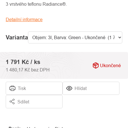
0,0
3 vrstvého teflonu Radiance®.
z
5
Detailní informace
hvězdiček.
Varianta
1 791 Kč
/ ks
Ukončené
1 480,17 Kč bez DPH
Tisk
Hlídat
Sdílet