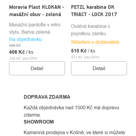
Moravia Plast KLOKAN -
PETZL karabina OK
masážní obuv - zelená
TRIACT - LOCK 2017
Masážní pantofle v retro
Oválná karabina s
stylu. Barva zelená.
pojistkou zámku
Na objednávku
Skladem u dodavatele
485 Kč
510 Kč
/ ks
406 Kč
/ ks
421 Kč bez DPH
336 Kč bez DPH
Detail
Detail
DOPRAVA ZDARMA
Každá objednávka nad 1500 Kč má dopravu
zdarma.
SHOWROOM
Kamenná prodejna v Kolíně, ve které si můžete