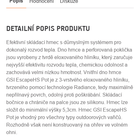
Popis
Hodnocení
Diskuze
DETAILNÍ POPIS PRODUKTU
Efektivní skládací hrnec s důmyslným systémem pro
dokonalý rozvod tepla. Dno hrnce a perforovaná poklička
jsou vyrobeny z tvrdě eloxovaného hliníku, který zaručuje
nejvyšší efektivitu rozvodu tepla, chemickou odolnost a
zachovává velmi nízkou hmotnost. Vnitřní dno hrnce
GSI EscapeHS Pot je z 3-vrstvého eloxovaného hliníku,
tvrzeného pomocí technologie Radiance, tedy maximálně
nepřilnavý povrch, odolný proti poškrábání. Skládací
bočnice a chrániče na palce jsou ze silikonu. Hrnec lze
složit do minimální výšky 5,3cm. Hrnec GSI EscapeHS
Pot je vhodný pro všechny typy outdoorových vařičů.
Rozhodně však není konstruovaný na ohřev ve volném
ohni.