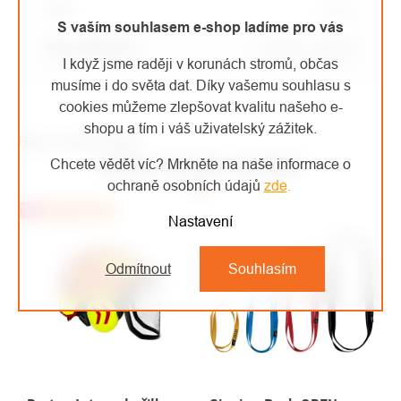
Typ
:
hrnec
S vaším souhlasem e-shop ladíme pro vás
Typ vybavení
:
Outdoor nádobí
I když jsme raději v korunách stromů, občas
musíme i do světa dat. Díky vašemu souhlasu s
cookies můžeme zlepšovat kvalitu našeho e-
shopu a tím i váš uživatelský zážitek.
High-contrast mode
MOHLO BY VÁS ZAJÍMAT
Chcete vědět víc? Mrkněte na naše informace o
ochraně osobních údajů
zde
.
Top
Doporučujeme
Nastavení
Odmítnout
Souhlasím