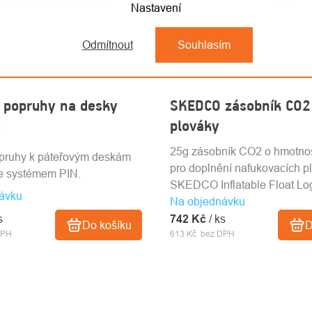
Nastavení
Odmítnout
Souhlasím
 popruhy na desky
SKEDCO zásobník CO2
4
plováky
25g zásobník CO2 o hmotnos
opruhy k páteřovým deskám
pro doplnění nafukovacích p
e systémem PIN.
SKEDCO Inflatable Float Lo
ávku
Na objednávku
s
742 Kč
/ ks
Do košíku
D
DPH
613 Kč bez DPH