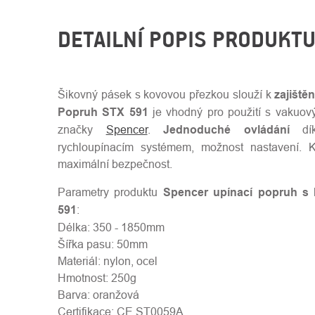
DETAILNÍ POPIS PRODUKT
Šikovný pásek s kovovou přezkou slouží k
zajiště
Popruh STX 591
je vhodný pro použití s vakuov
značky
Spencer
.
Jednoduché ovládání
dík
rychloupínacím systémem, možnost nastavení. 
maximální bezpečnost.
Parametry produktu
Spencer upínací popruh s
591
:
Délka: 350 - 1850mm
Šířka pasu: 50mm
Materiál: nylon, ocel
Hmotnost: 250g
Barva: oranžová
Certifikace: CE ST0059A