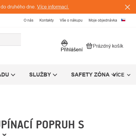
 do druhého dne.
Více informací.
O nás
Kontakty
Vše o nákupu
Moje objednávka
Prázdný košík
Nákupní košík
Přihlášení
ÁDU
SLUŽBY
SAFETY ZÓNA
VÍCE
PÍNACÍ POPRUH S