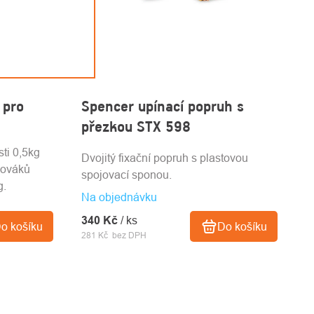
 pro
Spencer upínací popruh s
přezkou STX 598
ti 0,5kg
Dvojitý fixační popruh s plastovou
lováků
spojovací sponou.
g.
Na objednávku
340 Kč
/ ks
o košíku
Do košíku
281 Kč bez DPH