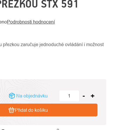
PŘEZKOU STX 591
eno
Podrobnosti hodnocení
u přezkou zaručuje jednoduché ovládání i možnost
Na objednávku
Přidat do košíku