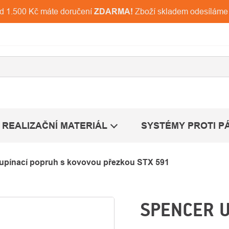
ad 1.500 Kč máte doručení
ZDARMA!
Zboží skladem odesíláme
REALIZAČNÍ MATERIÁL
SYSTÉMY PROTI P
upínací popruh s kovovou přezkou STX 591
SPENCER U