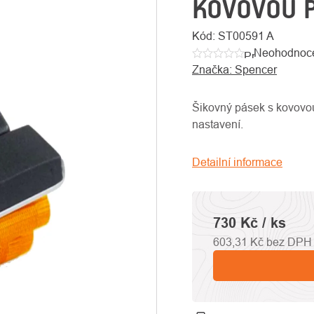
KOVOVOU 
Kód:
ST00591 A
Neohodnoc
Průměrné
Značka:
Spencer
hodnocení
produktu
je
Šikovný pásek s kovovo
0,0
nastavení.
z
5
Detailní informace
hvězdiček.
730 Kč
/ ks
603,31 Kč bez DPH