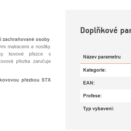
U
Doplňkové pa
ní zachraňované osoby
.
ými matracemi a nosítky
y kovové přezce s
Název parametru
Kovová přezka zaručuje
Kategorie
:
 kovovou přezkou STX
EAN
:
Profese
:
Typ vybavení
: