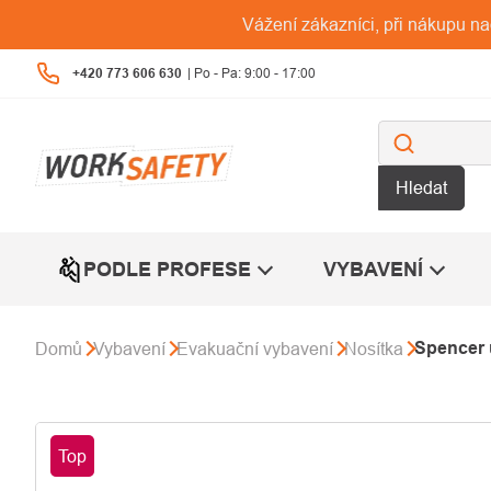
Přejít
Vážení zákazníci, při nákupu n
na
obsah
+420 773 606 630
Hledat
PODLE PROFESE
VYBAVENÍ
Spencer 
Domů
Vybavení
Evakuační vybavení
Nosítka
Top