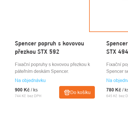
Spencer popruh s kovovou
Spencer
přezkou STX 592
STX 49
Fixační popruhy s kovovou přezkou k
Fixační p
páteřním deskám Spencer.
Spencer s
Na objednávku
Na objedn
900 Kč
/ ks
780 Kč
/ k
Do košíku
744 Kč bez DPH
645 Kč bez 