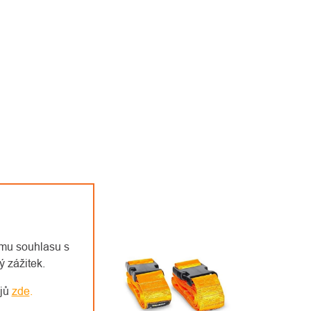
emu souhlasu s
 zážitek.
ajů
zde
.