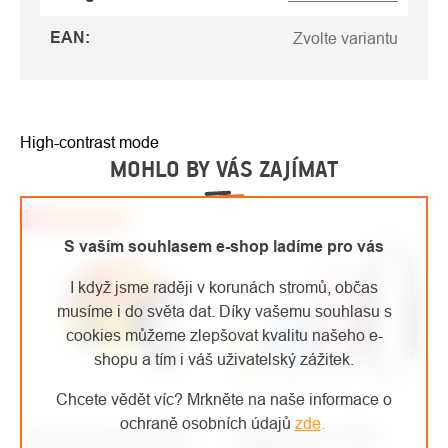
EAN
:
Zvolte variantu
High-contrast mode
MOHLO BY VÁS ZAJÍMAT
Top
Doporučujeme
S vaším souhlasem e-shop ladíme pro vás
I když jsme raději v korunách stromů, občas
musíme i do světa dat. Díky vašemu souhlasu s
cookies můžeme zlepšovat kvalitu našeho e-
shopu a tím i váš uživatelský zážitek.
Chcete vědět víc? Mrkněte na naše informace o
ochraně osobních údajů
zde
.
Protos Integral přilba
Singing Rock OPEN