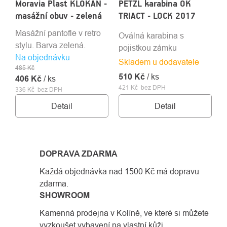
Moravia Plast KLOKAN -
PETZL karabina OK
masážní obuv - zelená
TRIACT - LOCK 2017
Masážní pantofle v retro
Oválná karabina s
stylu. Barva zelená.
pojistkou zámku
Na objednávku
Skladem u dodavatele
485 Kč
510 Kč
/ ks
406 Kč
/ ks
421 Kč bez DPH
336 Kč bez DPH
Detail
Detail
DOPRAVA ZDARMA
Každá objednávka nad 1500 Kč má dopravu
zdarma.
SHOWROOM
Kamenná prodejna v Kolíně, ve které si můžete
vyzkoušet vybavení na vlastní kůži.