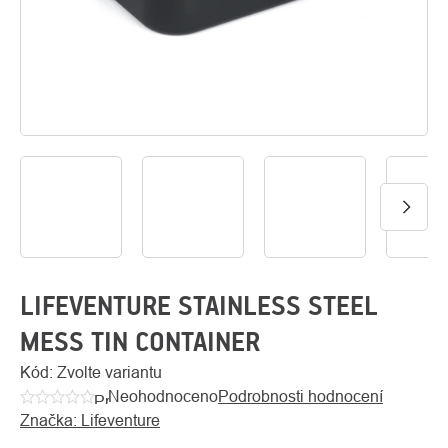
O
Kontakty
nás
LIFEVENTURE STAINLESS STEEL
MESS TIN CONTAINER
Kód:
Zvolte variantu
Neohodnoceno
Podrobnosti hodnocení
Průměrné
Značka:
Lifeventure
hodnocení