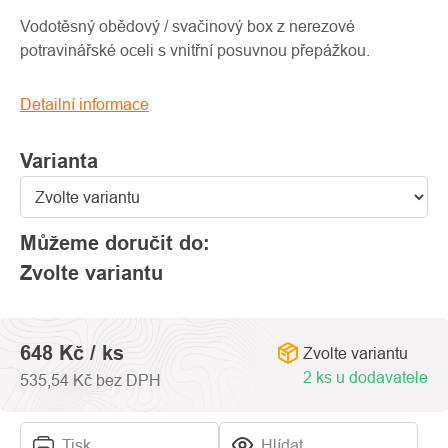
produktu
je
Vodotěsný obědový / svačinový box z nerezové
0,0
potravinářské oceli s vnitřní posuvnou přepážkou.
z
5
Detailní informace
hvězdiček.
Varianta
Můžeme doručit do:
Zvolte variantu
648 Kč
/ ks
Zvolte variantu
2 ks u dodavatele
535,54 Kč bez DPH
Tisk
Hlídat