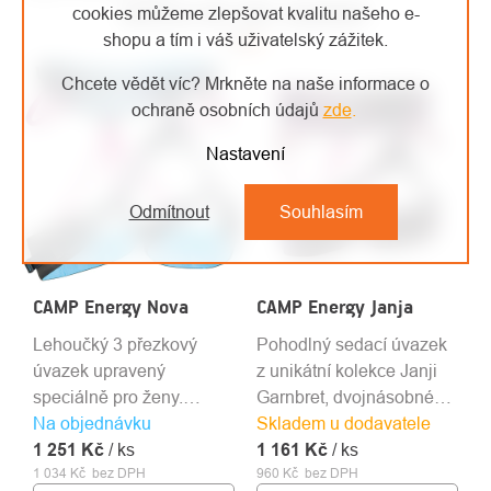
MOHLO BY VÁS ZAJÍMAT
cookies můžeme zlepšovat kvalitu našeho e-
shopu a tím i váš uživatelský zážitek.
Chcete vědět víc? Mrkněte na naše informace o
ochraně osobních údajů
zde
.
Nastavení
Odmítnout
Souhlasím
CAMP Energy Nova
CAMP Energy Janja
Lehoučký 3 přezkový
Pohodlný sedací úvazek
úvazek upravený
z unikátní kolekce Janji
speciálně pro ženy.
Garnbret, dvojnásobné
Na objednávku
Vhodný pro alpinismus i
Skladem u dodavatele
olympijské vítězky, se
1 251 Kč
lezení.
/ ks
1 161 Kč
kterou C.A.M.P.
/ ks
1 034 Kč bez DPH
960 Kč bez DPH
spolupracuje už přes 10