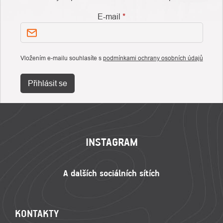
E-mail
Vložením e-mailu souhlasíte s
podmínkami ochrany osobních údajů
Přihlásit se
ZÁPATÍ
INSTAGRAM
KONTAKTY