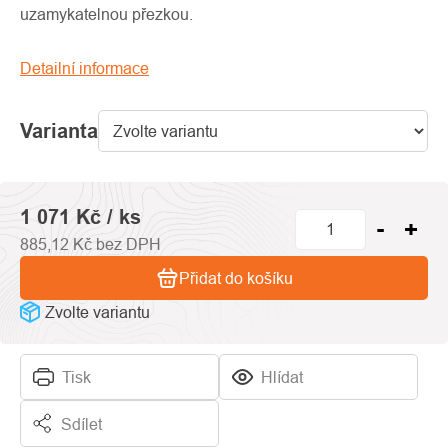
0,0
uzamykatelnou přezkou.
z
5
Detailní informace
hvězdiček.
Varianta
1 071 Kč
/ ks
885,12 Kč bez DPH
Přidat do košíku
Zvolte variantu
Tisk
Hlídat
Sdílet