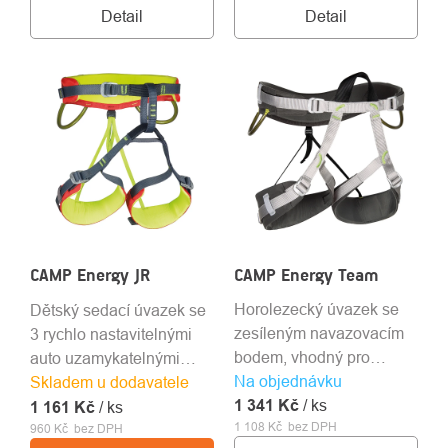
let.
Detail
Detail
CAMP Energy JR
CAMP Energy Team
Horolezecký úvazek se
Dětský sedací úvazek se
zesíleným navazovacím
3 rychlo nastavitelnými
bodem, vhodný pro
auto uzamykatelnými
Na objednávku
lezecká centra i zajištěné
sponami.
Skladem u dodavatele
1 341 Kč
cesty VIA FERRATA.
/ ks
1 161 Kč
/ ks
1 108 Kč bez DPH
960 Kč bez DPH