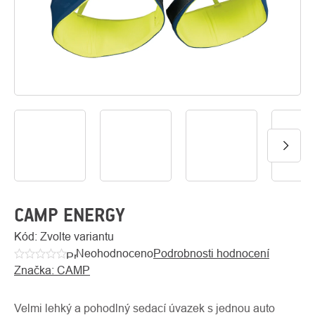
O
Kontakty
nás
CAMP ENERGY
Kód:
Zvolte variantu
Neohodnoceno
Podrobnosti hodnocení
Průměrné
Značka:
CAMP
hodnocení
produktu
je
Velmi lehký a pohodlný sedací úvazek s jednou auto