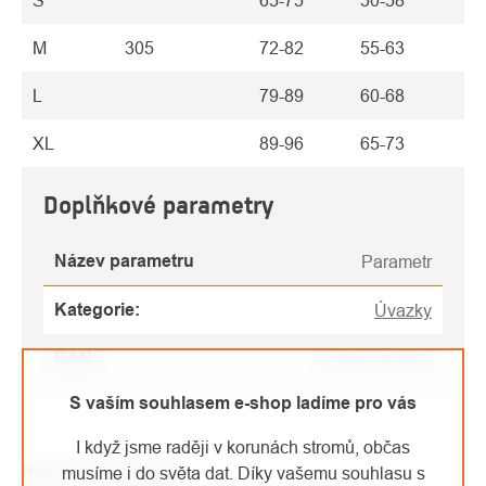
S
65-75
50-58
M
305
72-82
55-63
L
79-89
60-68
XL
89-96
65-73
Doplňkové parametry
Název parametru
Parametr
Kategorie
:
Úvazky
EAN
:
Zvolte variantu
S vaším souhlasem e-shop ladíme pro vás
I když jsme raději v korunách stromů, občas
High-contrast mode
musíme i do světa dat. Díky vašemu souhlasu s