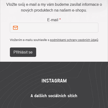
Vložte svůj e-mail a my vám budeme zasílat informace o
nových produktech na našem e-shopu.
E-mail
Vložením e-mailu souhlasíte s
podmínkami ochrany osobních údajů
Přihlásit se
ZÁPATÍ
INSTAGRAM