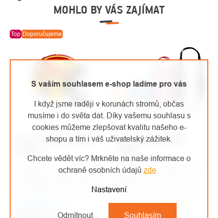
MOHLO BY VÁS ZAJÍMAT
Top
Doporučujeme
S vaším souhlasem e-shop ladíme pro vás
I když jsme raději v korunách stromů, občas
musíme i do světa dat. Díky vašemu souhlasu s
cookies můžeme zlepšovat kvalitu našeho e-
shopu a tím i váš uživatelský zážitek.
Protos Integral přilba
Singing Rock OPEN
FOREST
SLING
Chcete vědět víc? Mrkněte na naše informace o
Lehká, pohodlná přilba se
Šitá smyčka / šířka 20 mm
ochraně osobních údajů
zde
.
sluchátky a štítem, která
/ délka 60, 80, 120, 150
Nastavení
je vhodná pro práce v
cm / 22 kN / EN 354 • EN
Na objednávku
lese a práce s motorovou
Skladem u dodavatele
566 • EN 795B
5 325 Kč
pilou.
/ ks
144 Kč
/ ks
Odmítnout
Souhlasím