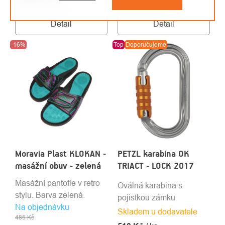
4 401 Kč bez DPH
119 Kč bez DPH
Detail
Detail
-16%
Top
Doporučujeme
Moravia Plast KLOKAN -
PETZL karabina OK
masážní obuv - zelená
TRIACT - LOCK 2017
Masážní pantofle v retro
Oválná karabina s
stylu. Barva zelená.
pojistkou zámku
Na objednávku
Skladem u dodavatele
485 Kč