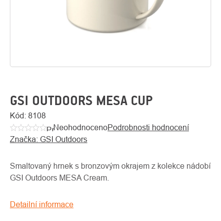
GSI OUTDOORS MESA CUP
Kód:
8108
Neohodnoceno
Podrobnosti hodnocení
O
Průměrné
Kontakty
nás
Značka:
GSI Outdoors
hodnocení
produktu
je
Smaltovaný hrnek s bronzovým okrajem z kolekce nádobí
0,0
GSI Outdoors MESA Cream.
z
5
Detailní informace
hvězdiček.