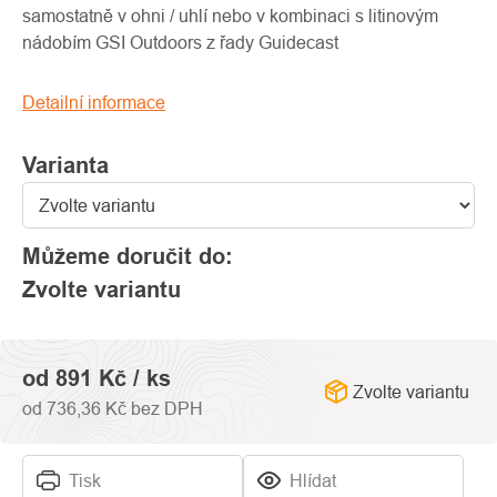
0,0
samostatně v ohni / uhlí nebo v kombinaci s litinovým
z
nádobím GSI Outdoors z řady Guidecast
5
hvězdiček.
Detailní informace
Varianta
Můžeme doručit do:
Zvolte variantu
od
891 Kč
/ ks
Zvolte variantu
od
736,36 Kč
bez DPH
Tisk
Hlídat