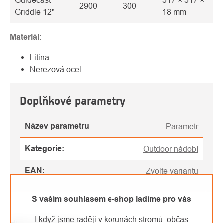
Guidecast
317 × 317 ×
2900
300
Griddle 12"
18 mm
Materiál:
Litina
Nerezová ocel
Doplňkové parametry
Název parametru
Parametr
Kategorie
:
Outdoor nádobí
EAN
:
Zvolte variantu
S vaším souhlasem e-shop ladíme pro vás
I když jsme raději v korunách stromů, občas
High-contrast mode