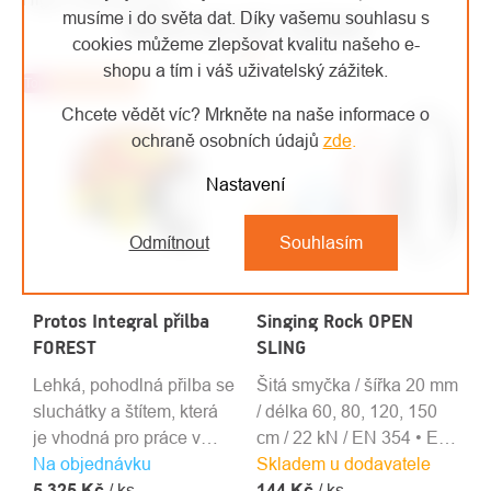
musíme i do světa dat. Díky vašemu souhlasu s
MOHLO BY VÁS ZAJÍMAT
cookies můžeme zlepšovat kvalitu našeho e-
shopu a tím i váš uživatelský zážitek.
Top
Doporučujeme
Chcete vědět víc? Mrkněte na naše informace o
ochraně osobních údajů
zde
.
Nastavení
Odmítnout
Souhlasím
Protos Integral přilba
Singing Rock OPEN
FOREST
SLING
Lehká, pohodlná přilba se
Šitá smyčka / šířka 20 mm
sluchátky a štítem, která
/ délka 60, 80, 120, 150
je vhodná pro práce v
cm / 22 kN / EN 354 • EN
Na objednávku
lese a práce s motorovou
Skladem u dodavatele
566 • EN 795B
5 325 Kč
pilou.
/ ks
144 Kč
/ ks