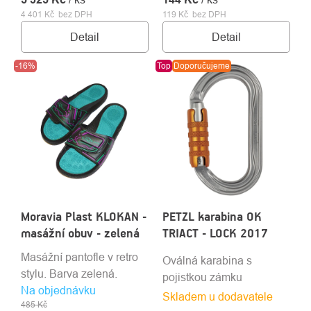
4 401 Kč bez DPH
119 Kč bez DPH
Detail
Detail
-16%
Top
Doporučujeme
Moravia Plast KLOKAN -
PETZL karabina OK
masážní obuv - zelená
TRIACT - LOCK 2017
Masážní pantofle v retro
Oválná karabina s
stylu. Barva zelená.
pojistkou zámku
Na objednávku
Skladem u dodavatele
485 Kč