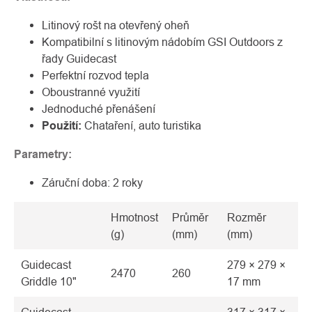
Litinový rošt na otevřený oheň
Kompatibilní s litinovým nádobím GSI Outdoors z
řady Guidecast
Perfektní rozvod tepla
Oboustranné využití
Jednoduché přenášení
Použití:
Chataření, auto turistika
Parametry:
Záruční doba: 2 roky
Hmotnost
Průměr
Rozměr
(g)
(mm)
(mm)
Guidecast
279 × 279 ×
2470
260
Griddle 10"
17 mm