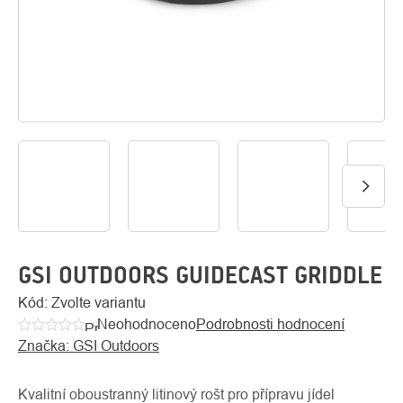
O
Kontakty
nás
GSI OUTDOORS GUIDECAST GRIDDLE
Kód:
Zvolte variantu
Neohodnoceno
Podrobnosti hodnocení
Průměrné
Značka:
GSI Outdoors
hodnocení
produktu
je
Kvalitní oboustranný litinový rošt pro přípravu jídel