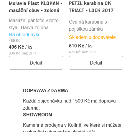
Moravia Plast KLOKAN -
PETZL karabina OK
masážní obuv - zelená
TRIACT - LOCK 2017
Masážní pantofle v retro
Oválná karabina s
stylu. Barva zelená.
pojistkou zámku
Na objednávku
Skladem u dodavatele
485 Kč
510 Kč
/ ks
406 Kč
/ ks
421 Kč bez DPH
336 Kč bez DPH
Detail
Detail
DOPRAVA ZDARMA
Každá objednávka nad 1500 Kč má dopravu
zdarma.
SHOWROOM
Kamenná prodejna v Kolíně, ve které si můžete