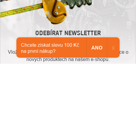
ODEBÍRAT NEWSLETTER
Chcete získat slevu 100 Kč
ANO
X
na první nákup?​
Vložte svůj e-mail a my vám budeme zasílat informace o
nových produktech na našem e-shopu.
E-mail
Vložením e-mailu souhlasíte s
podmínkami ochrany osobních údajů
Přihlásit se
ZÁPATÍ