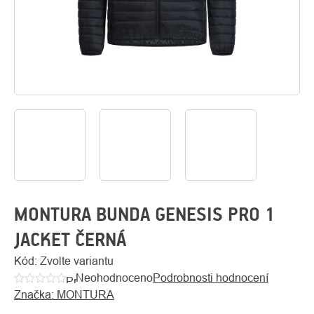
O
Kontakty
nás
MONTURA BUNDA GENESIS PRO 1
JACKET ČERNÁ
Kód:
Zvolte variantu
Neohodnoceno
Podrobnosti hodnocení
Průměrné
Značka:
MONTURA
hodnocení