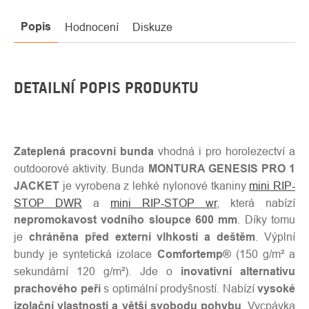
Popis
Hodnocení
Diskuze
DETAILNÍ POPIS PRODUKTU
Zateplená pracovní bunda
vhodná i pro horolezectví a
outdoorové aktivity. Bunda
MONTURA GENESIS PRO 1
JACKET
je vyrobena z lehké nylonové tkaniny
mini RIP-
STOP DWR
a
mini RIP-STOP wr
, která nabízí
nepromokavost vodního sloupce 600 mm
. Díky tomu
je
chráněna před externí vlhkostí a deštěm
. Výplní
bundy je syntetická izolace
Comfortemp®
(150 g/m² a
sekundární 120 g/m²). Jde o
inovativní alternativu
prachového peří
s optimální prodyšností. Nabízí
vysoké
izolační vlastnosti a větší svobodu pohybu
. Vycpávka