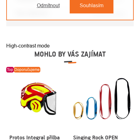
Odmítnout
Souhlasím
Typ vybavení
:
Bundy a vesty
High-contrast mode
MOHLO BY VÁS ZAJÍMAT
Top
Doporučujeme
Protos Integral přilba
Singing Rock OPEN