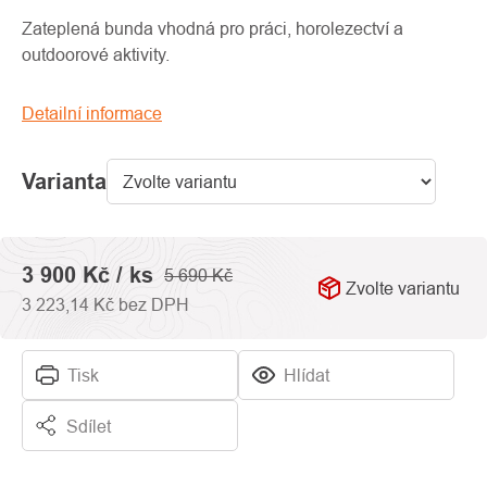
produktu
je
Zateplená bunda vhodná pro práci, horolezectví a
0,0
outdoorové aktivity.
z
5
Detailní informace
hvězdiček.
Varianta
3 900 Kč
/ ks
5 690 Kč
Zvolte variantu
3 223,14 Kč bez DPH
Tisk
Hlídat
Sdílet