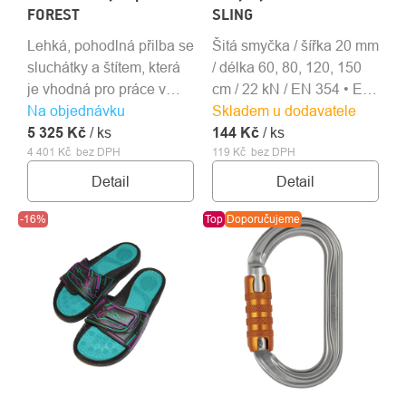
FOREST
SLING
Lehká, pohodlná přilba se
Šitá smyčka / šířka 20 mm
sluchátky a štítem, která
/ délka 60, 80, 120, 150
je vhodná pro práce v
cm / 22 kN / EN 354 • EN
Na objednávku
lese a práce s motorovou
Skladem u dodavatele
566 • EN 795B
5 325 Kč
pilou.
/ ks
144 Kč
/ ks
4 401 Kč bez DPH
119 Kč bez DPH
Detail
Detail
-16%
Top
Doporučujeme