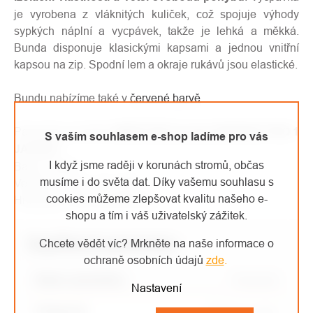
je vyrobena z vláknitých kuliček, což spojuje výhody
sypkých náplní a vycpávek, takže je lehká a měkká.
Bunda disponuje klasickými kapsami a jednou vnitřní
kapsou na zip. Spodní lem a okraje rukávů jsou elastické.
Bundu nabízíme také v
červené barvě
.
Parametry produktu
MONTURA bunda GENESIS PRO 1
S vaším souhlasem e-shop ladíme pro vás
JACKET
:
I když jsme raději v korunách stromů, občas
Barva: černá
musíme i do světa dat. Díky vašemu souhlasu s
Velikost: S, M, L, XL, XXL
cookies můžeme zlepšovat kvalitu našeho e-
Hmotnost: 500 g (velikost M)
shopu a tím i váš uživatelský zážitek.
Doplňkové parametry
Chcete vědět víc? Mrkněte na naše informace o
ochraně osobních údajů
zde
.
Název parametru
Parametr
Nastavení
Kategorie
:
Bundy a vesty