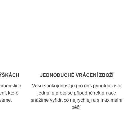
VÝŠKÁCH
JEDNODUCHÉ VRÁCENÍ ZBOŽÍ
rboristice
Vaše spokojenost je pro nás prioritou číslo
ní, které
jedna, a proto se případné reklamace
váme.
snažíme vyřídit co nejrychleji a s maximální
péčí.