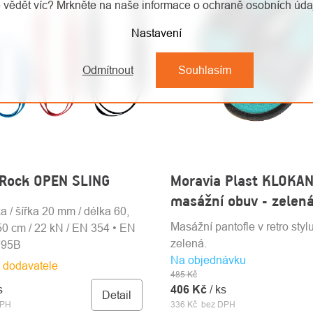
 vědět víc? Mrkněte na naše informace o ochraně osobních úd
Nastavení
Odmítnout
Souhlasím
 Rock OPEN SLING
Moravia Plast KLOKAN
masážní obuv - zelen
a / šířka 20 mm / délka 60,
Masážní pantofle v retro styl
50 cm / 22 kN / EN 354 • EN
zelená.
795B
Na objednávku
 dodavatele
485 Kč
s
406 Kč
/ ks
Detail
DPH
336 Kč bez DPH