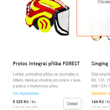
Chcete
Protos Integral přilba FOREST
Singing
Lehká, pohodlná přilba se sluchátky a
Šitá smyčk
štítem, která je vhodná pro práce v lese
80, 120, 1
a práce s motorovou pilou.
566 • EN 
Na objednávku
Skladem u
5 325 Kč
/ ks
144 Kč
/ k
Detail
4 401 Kč bez DPH
119 Kč bez 