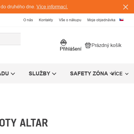
 do druhého dne.
Více informací.
O nás
Kontakty
Vše o nákupu
Moje objednávka
Prázdný košík
Nákupní košík
Přihlášení
ÁDU
SLUŽBY
SAFETY ZÓNA
VÍCE
OTY ALTAR