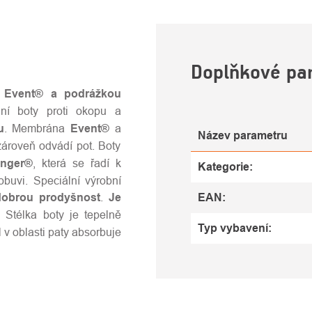
U
Doplňkové pa
 Event® a podrážkou
ní boty proti okopu a
u
. Membrána
Event®
a
Název parametru
zároveň odvádí pot. Boty
nger®
, která se řadí k
Kategorie
:
obuvi. Speciální výrobní
obrou prodyšnost
.
Je
EAN
:
 Stélka boty je tepelně
Typ vybavení
:
l v oblasti paty absorbuje