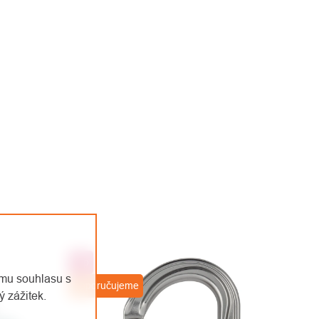
Top
emu souhlasu s
Doporučujeme
 zážitek.