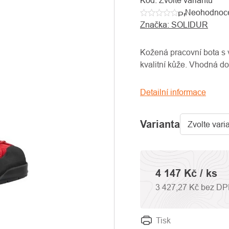
Kód:
Zvolte variantu
Neohodnoc
Průměrné
Značka:
SOLIDUR
hodnocení
produktu
je
Kožená pracovní bota s
0,0
kvalitní kůže. Vhodná do
z
5
Detailní informace
hvězdiček.
Varianta
4 147 Kč
/ ks
3 427,27 Kč bez D
Tisk