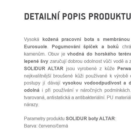
DETAILNÍ POPIS PRODUKT
Vysoká
kožená pracovní bota s membránou
Eurosuole
.
Pogumování špiček a boků
chrá
kamenům. Obuv je
vhodná do horského terén
lepené švy
zaručují dobrou odolnost vůči vodě a 
SOLIDUR ALTAR
jsou vyrobené z kůže
Perwa
nejkvalitnější broušené kůži používané k výrobě 
postupy jí dávají
vysokou vodoodpudivost a d
odolná
i při používání v náročných podmínkách.
tvarovaná, antistatická a antibakteriální. PU materiá
nárazy.
Parametry produktu
SOLIDUR boty ALTAR
:
Barva: červeno/černá