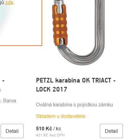
ajů
zde
.
 -
PETZL karabina OK TRIACT -
á
LOCK 2017
u. Barva
Oválná karabina s pojistkou zámku
Skladem u dodavatele
510 Kč
/ ks
Detail
Detail
421 Kč bez DPH