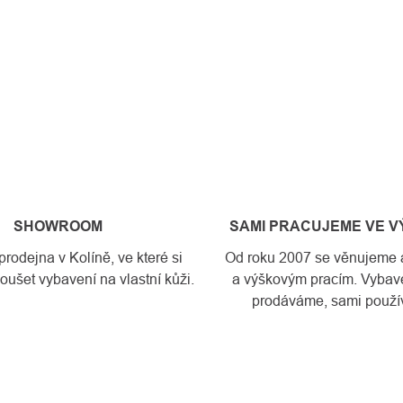
SHOWROOM
SAMI PRACUJEME VE 
odejna v Kolíně, ve které si
Od roku 2007 se věnujeme a
ušet vybavení na vlastní kůži.
a výškovým pracím. Vybave
prodáváme, sami použí