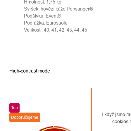
Hmotnost: 1,75 kg
Svršek: hovězí kůže Perwanger®
Podšívka: Event®
Podrážka: Eurosuole
Velikosti: 40, 41, 42, 43, 44, 45
High-contrast mode
Top
I když jsme r
Doporučujeme
cookies 