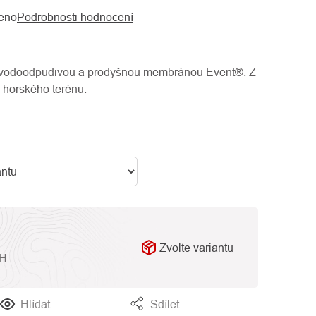
eno
Podrobnosti hodnocení
 vodoodpudivou a prodyšnou membránou Event®. Z
 horského terénu.
Zvolte variantu
PH
Hlídat
Sdílet