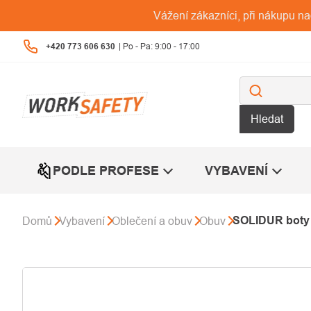
Přejít
Vážení zákazníci, při nákupu n
na
obsah
+420 773 606 630
Hledat
PODLE PROFESE
VYBAVENÍ
SOLIDUR boty
Domů
Vybavení
Oblečení a obuv
Obuv