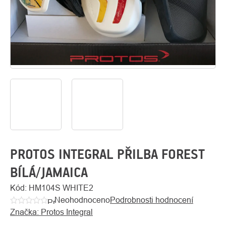
O
Kontakty
nás
PROTOS INTEGRAL PŘILBA FOREST
BÍLÁ/JAMAICA
Kód:
HM104S WHITE2
Neohodnoceno
Podrobnosti hodnocení
Průměrné
Značka:
Protos Integral
hodnocení