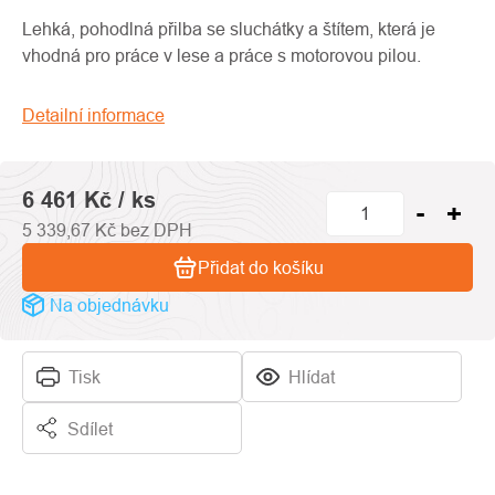
produktu
je
Lehká, pohodlná přilba se sluchátky a štítem, která je
0,0
vhodná pro práce v lese a práce s motorovou pilou.
z
5
Detailní informace
hvězdiček.
6 461 Kč
/ ks
5 339,67 Kč bez DPH
Přidat do košíku
Na objednávku
Tisk
Hlídat
Sdílet