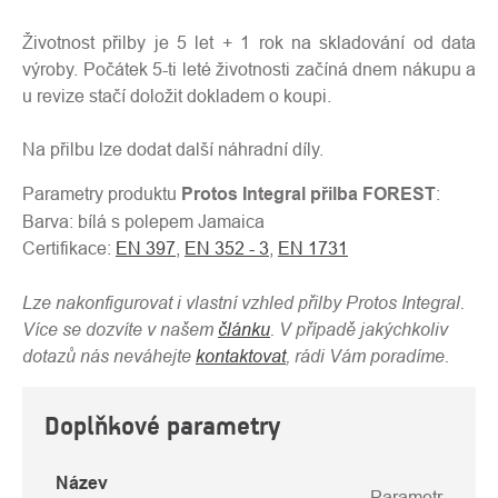
Životnost přilby je 5 let + 1 rok na skladování od data
výroby. Počátek 5-ti leté životnosti začíná dnem nákupu a
u revize stačí doložit dokladem o koupi.
Na přilbu lze dodat další
náhradní díly.
Parametry produktu
Protos Integral přilba FOREST
:
Barva:
bílá s polepem Jamaica
Certifikace:
EN 397
,
EN 352 - 3
,
EN 1731
Lze nakonfigurovat i vlastní vzhled přilby Protos Integral.
Více se dozvíte v našem
článku
. V případě jakýchkoliv
dotazů nás neváhejte
kontaktovat
, rádi Vám poradíme.
Doplňkové parametry
Název
Parametr