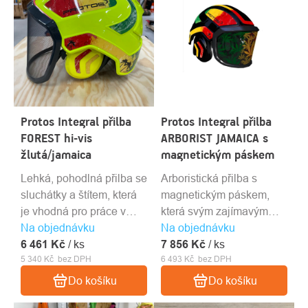
Protos Integral přilba
Protos Integral přilba
FOREST hi-vis
ARBORIST JAMAICA s
žlutá/jamaica
magnetickým páskem
Lehká, pohodlná přilba se
Arboristická přilba s
sluchátky a štítem, která
magnetickým páskem,
je vhodná pro práce v
která svým zajímavým
Na objednávku
lese a práce s motorovou
Na objednávku
designem v barvách
6 461 Kč
pilou.
/ ks
7 856 Kč
"jamajky" nadchne
/ ks
5 340 Kč bez DPH
6 493 Kč bez DPH
nejednoho arboristu.
Do košíku
Do košíku