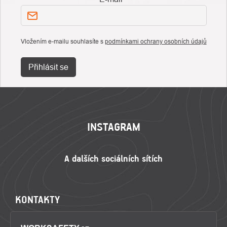
Vložením e-mailu souhlasíte s
podmínkami ochrany osobních údajů
Přihlásit se
ZÁPATÍ
INSTAGRAM
KONTAKTY