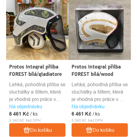
Protos Integral přilba
Protos Integral přilba
FOREST bílá/gladiatore
FOREST bílá/wood
Lehká, pohodlná přilba se
Lehká, pohodlná přilba se
sluchátky a štítem, která
sluchátky a štítem, která
je vhodná pro práce v
je vhodná pro práce v
Na objednávku
lese a práce s motorovou
Na objednávku
lese a práce s motorovou
6 461 Kč
pilou.
/ ks
6 461 Kč
pilou.
/ ks
5 340 Kč bez DPH
5 340 Kč bez DPH
Do košíku
Do košíku