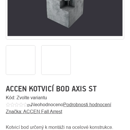
O
Kontakty
nás
ACCEN KOTVICÍ BOD AXIS ST
Kód:
Zvolte variantu
Neohodnoceno
Podrobnosti hodnocení
Průměrné
Značka:
ACCEN Fall Arrest
hodnocení
produktu
je
Kotvicí bod určený k montáži na ocelové konstrukce.