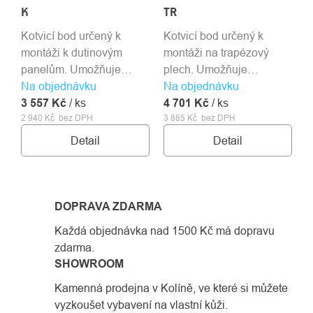
K
TR
Kotvicí bod určený k
Kotvicí bod určený k
montáži k dutinovým
montáži na trapézový
panelům. Umožňuje
plech. Umožňuje
Na objednávku
připojení až tří osob
Na objednávku
připojení až tří osob
3 557 Kč
současně.
/ ks
4 701 Kč
současně.
/ ks
2 940 Kč bez DPH
3 885 Kč bez DPH
Detail
Detail
DOPRAVA ZDARMA
Každá objednávka nad 1500 Kč má dopravu
zdarma.
SHOWROOM
Kamenná prodejna v Kolíně, ve které si můžete
vyzkoušet vybavení na vlastní kůži.