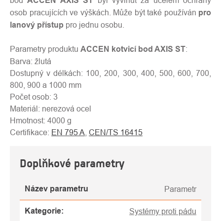
bod
ACCEN AXIS ST
byl vyvinut za účelem ochrany
osob pracujících ve výškách. Může být také používán
pro
lanový přístup
pro jednu osobu.
Parametry produktu
ACCEN kotvicí bod AXIS ST
:
Barva: žlutá
Dostupný v délkách: 100, 200, 300, 400, 500, 600, 700,
800, 900 a 1000 mm
Počet osob: 3
Materiál: nerezová ocel
Hmotnost: 4000 g
Certifikace:
EN 795 A
,
CEN/TS 16415
Doplňkové parametry
Název parametru
Parametr
Kategorie
:
Systémy proti pádu