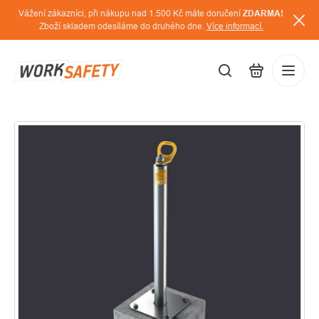
Přejít
Vážení zákazníci, při nákupu nad 1.500 Kč máte doručení
ZDARMA!
na
Zboží skladem odesíláme do druhého dne.
Více informací.
obsah
CZK
Přihláš
/