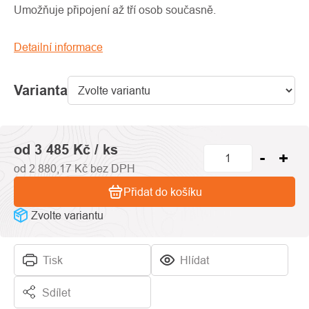
0,0
Umožňuje připojení až tří osob současně.
z
5
Detailní informace
hvězdiček.
Varianta
od
3 485 Kč
/ ks
od
2 880,17 Kč
bez DPH
Přidat do košíku
Zvolte variantu
Tisk
Hlídat
Sdílet