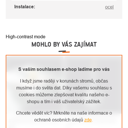
Instalace
:
ocel
High-contrast mode
MOHLO BY VÁS ZAJÍMAT
S vaším souhlasem e-shop ladíme pro vás
I když jsme raději v korunách stromů, občas
musíme i do světa dat. Díky vašemu souhlasu s
cookies můžeme zlepšovat kvalitu našeho e-
shopu a tím i váš uživatelský zážitek.
Chcete vědět víc? Mrkněte na naše informace o
ochraně osobních údajů
zde
.
ACCEN kotvicí bod TRAX
ACCEN kotvicí bod AXIS
RB
B