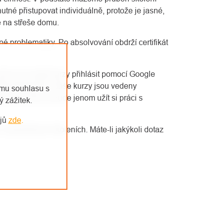
utné přistupovat individuálně, protože je jasné,
ne na střeše domu.
é problematiky. Po absolvování obdrží certifikát
než se na naše kurzy přihlásit pomocí Google
rádi domluvíme. Naše kurzy jsou vedeny
emu souhlasu s
oru a na Vás už bude jenom užít si práci s
 zážitek.
ajů
zde
.
jednotlivých školeních. Máte-li jakýkoli dotaz