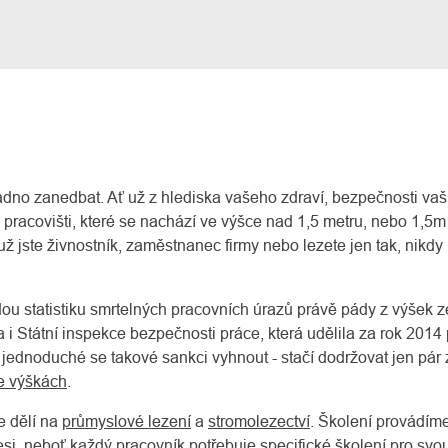
radno zanedbat. Ať už z hlediska vašeho zdraví, bezpečnosti va
 pracovišti, které se nachází ve výšce nad 1,5 metru, nebo 1,5
už jste živnostník, zaměstnanec firmy nebo lezete jen tak, nikdy
u statistiku smrtelných pracovních úrazů právě pády z výšek z
a i Státní inspekce bezpečnosti práce, která udělila za rok 201
mi jednoduché se takové sankci vyhnout - stačí dodržovat jen pá
e výškách
.
e dělí na
průmyslové lezení
a
stromolezectví
. Školení provádím
esi, neboť každý pracovník potřebuje specifické školení pro sv