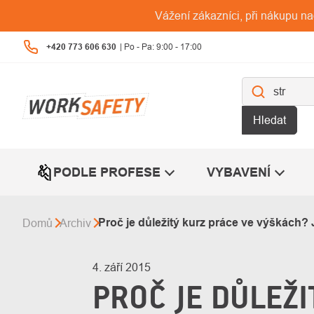
Přejít
Vážení zákazníci, při nákupu n
na
obsah
+420 773 606 630
Hledat
PODLE PROFESE
VYBAVENÍ
Proč je důležitý kurz práce ve výškách? 
Domů
Archiv
4. září 2015
PROČ JE DŮLEŽI