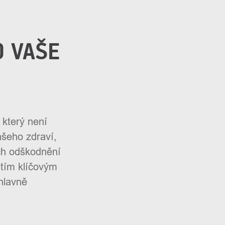
O VAŠE
 který není
ašeho zdraví,
ch odškodnění
 tím klíčovým
hlavně