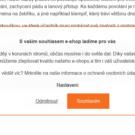
vání, zachycení pádu a lanový přístup. Ke každému povolání je n
jména na žebříku, a jiné například klempíř, který tráví většinu d
zkouškou, ve které účastník musí prokázat své znalosti z probran
 pak je nutné ji obnovit.
S vaším souhlasem e-shop ladíme pro vás
ch kurzů, které provádíme po celý rok a není nic jednoduššího 
 nebo nám jednoduše
zavolejte nebo napište
a určitě se s Vámi 
aději v korunách stromů, občas musíme i do světa dat. Díky vaš
y tak máte jistotu, že se o Vás postarají skuteční odborníci v ob
můžeme zlepšovat kvalitu našeho e-shopu a tím i váš uživatelský
 vědět víc? Mrkněte na naše informace o ochraně osobních úd
na našem facebooku, kde postupně přinášíme různé informace o 
Nastavení
ak nás určitě neváhejte kontaktovat!
Odmítnout
Souhlasím
Předchozí článek
Další článek