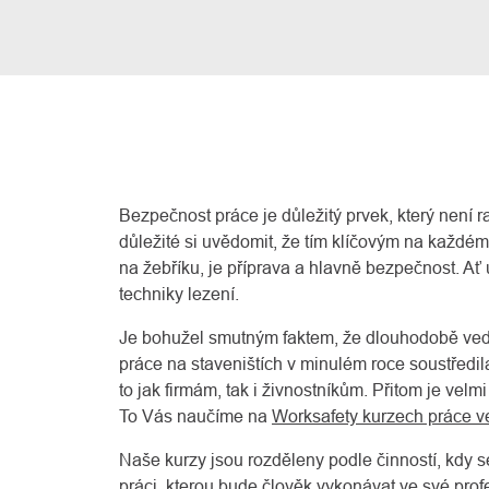
Bezpečnost práce je důležitý prvek, který není 
důležité si uvědomit, že tím klíčovým na každém
na žebříku, je příprava a hlavně bezpečnost. Ať 
techniky lezení.
Je bohužel smutným faktem, že dlouhodobě vedo
práce na staveništích v minulém roce soustředil
to jak firmám, tak i živnostníkům. Přitom je vel
To Vás naučíme na
Worksafety kurzech práce v
Naše kurzy jsou rozděleny podle činností, kdy s
práci, kterou bude člověk vykonávat ve své prof