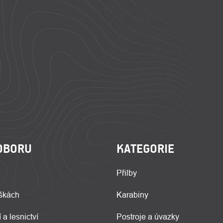
OBORU
KATEGORIE
Přilby
škách
Karabiny
 a lesnictví
Postroje a úvazky