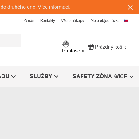
 do druhého dne.
Více informací.
O nás
Kontakty
Vše o nákupu
Moje objednávka
Prázdný košík
Nákupní košík
Přihlášení
ÁDU
SLUŽBY
SAFETY ZÓNA
VÍCE