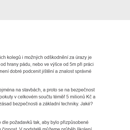
šich kolegů i možných odškodnění za úrazy je
m od hrany pádu, nebo ve výšce od 5m při práci
 není dobré podcenit jištění a znalost správné
ejména na stavbách, a proto se na bezpečnost
4 pokuty v celkovém součtu téměř 5 milionů Kč a
r zásad bezpečnosti a základní techniky. Jaké?
e dle požadavků tak, aby bylo přizpůsobené
ou činnost. V podstatě můžeme průběh školení