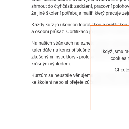
shrnout do čtyř částí: zadržení, pracovní poloho
že jiné školení potřebuje malíř, který pracuje ze
Každý kurz je ukončen teoretickou a praktickou 
a osobní průkaz. Certifikace je platná 12 měsíců,
Na našich stránkách naleznete několik základní
kalendáře na konci příslušné nabídky kurzu. A
I když jsme r
zkušenými instruktory - profesionálními lezci a V
cookies 
krásným výhledem.
Chcete
Kurzům se neustále věnujeme, jak můžete vidět 
ke školení nebo si přejete zúčastnit se kurzu, p