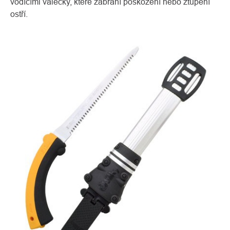
vodícími válečky, které zabrání poškození nebo ztupení
ostří.