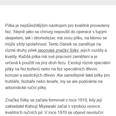
Pilka je nejdůležitějším nástrojem pro kvalitně provedený
řez. Stejně jako se chirurg nepouští do operace s tupým
skapelem, tak i stromolezec má svou pilku, na kterou se
může vždy spolehnout. Tento článek se zaměřuje na
různé druhy pilek
japonské značky Silky
, jejich rozdíly a
kvality. Každá pilka má své pracovní zaměření a je
určená k použití na jiný druh řezu. Existuji různé speciální
O
pilky na řez kořenů nebo na řez speciálních dřevin,
Kontakty
nás
bonzaií a exotických dřevin. Ale samořejmě také pilky pro
truhláře, řezbáře nebo tesaře, my se ale podíváme na
arboristické ruční pilky.
Značka Silky se začala formovat v roce 1919, kdy její
zakladatel Katsuji Miyawaki začal s výrobou vysoce
kvalitních ručních pil. V roce 1970 se objevil revoluční