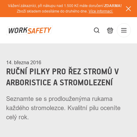
Přejít
Vážení zákazníci, při nákupu nad 1.500 Kč máte doručení
ZDARMA!
na
Zboží skladem odesíláme do druhého dne.
Více informací.
obsah
CZK
Přihláš
/
14. března 2016
RUČNÍ PILKY PRO ŘEZ STROMŮ V
ARBORISTICE A STROMOLEZENÍ
Seznamte se s prodlouženýma rukama
každého stromolezce. Kvalitní pilu oceníte
celý rok.