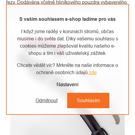
řezy. Dodávána včetně hliníkového pouzdra vybaveného
bezpečnostními vodícími válečky, které zabrání
poškození nebo ztupení ostří.
S vaším souhlasem e-shop ladíme pro vás
I když jsme raději v korunách stromů, občas
musíme i do světa dat. Díky vašemu souhlasu s
cookies můžeme zlepšovat kvalitu našeho e-
shopu a tím i váš uživatelský zážitek.
Chcete vědět víc? Mrkněte na naše informace o
ochraně osobních údajů
zde
.
Nastavení
Odmítnout
Souhlasím