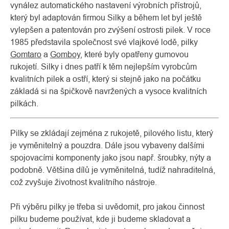
vynález automatického nastavení výrobních přístrojů,
který byl adaptován firmou Silky a během let byl ještě
vylepšen a patentován pro zvýšení ostrosti pilek. V roce
1985 představila společnost své vlajkové lodě, pilky
Gomtaro
a
Gomboy
, které byly opatřeny gumovou
rukojetí. Silky i dnes patří k těm nejlepším vyrobcům
kvalitních pilek a ostří, který si stejně jako na počátku
základá si na špičkově navržených a vysoce kvalitních
pilkách.
Pilky se zkládají zejména z rukojetě, pilového listu, který
je vyměnitelný a pouzdra. Dále jsou vybaveny dalšími
spojovacími komponenty jako jsou např. šroubky, nýty a
podobně. Většina dílů je vyměnitelná, tudíž nahraditelná,
což zvyšuje životnost kvalitního nástroje.
Při výběru pilky je třeba si uvědomit, pro jakou činnost
pilku budeme používat, kde ji budeme skladovat a