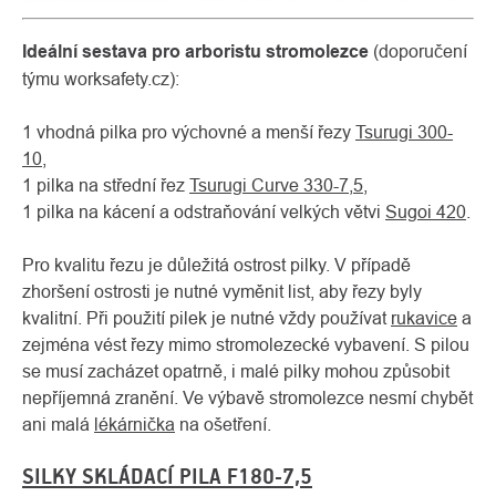
Ideální sestava pro arboristu stromolezce
(doporučení
týmu worksafety.cz):
1 vhodná pilka pro výchovné a menší řezy
Tsurugi 300-
10
,
1 pilka na střední řez
Tsurugi Curve 330-7,5
,
1 pilka na kácení a odstraňování velkých větvi
Sugoi 420
.
Pro kvalitu řezu je důležitá ostrost pilky. V případě
zhoršení ostrosti je nutné vyměnit list, aby řezy byly
kvalitní. Při použití pilek je nutné vždy používat
rukavice
a
zejména vést řezy mimo stromolezecké vybavení. S pilou
se musí zacházet opatrně, i malé pilky mohou způsobit
nepříjemná zranění. Ve výbavě stromolezce nesmí chybět
ani malá
lékárnička
na ošetření.
SILKY SKLÁDACÍ PILA F180-7,5