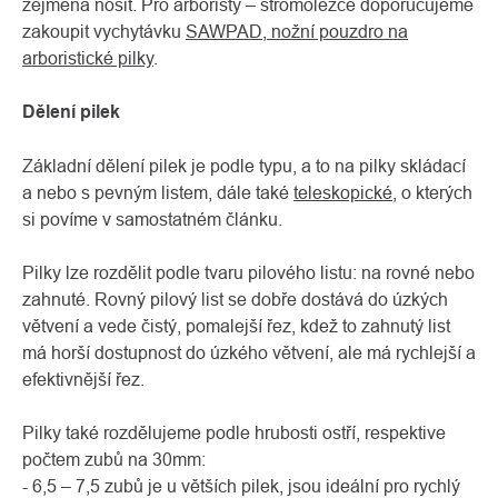
zejména nosit. Pro arboristy – stromolezce doporučujeme
zakoupit vychytávku
SAWPAD, nožní pouzdro na
arboristické pilky
.
Dělení pilek
Základní dělení pilek je podle typu, a to na pilky skládací
a nebo s pevným listem, dále také
teleskopické
, o kterých
si povíme v samostatném článku.
Pilky lze rozdělit podle tvaru pilového listu: na rovné nebo
zahnuté. Rovný pilový list se dobře dostává do úzkých
větvení a vede čistý, pomalejší řez, kdež to zahnutý list
má horší dostupnost do úzkého větvení, ale má rychlejší a
efektivnější řez.
Pilky také rozdělujeme podle hrubosti ostří, respektive
počtem zubů na 30mm:
- 6,5 – 7,5 zubů je u větších pilek, jsou ideální pro rychlý