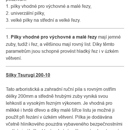
1. pilky vhodné pro výchovné a malé řezy,
2. univerzální pilky,
3. velké pilky na střední a velké řezy.
1.
Pilky vhodné pro výchovné a malé řezy
mají jemné
zuby, tudíž i řez, a většinou mají rovný list. Díky těmto
parametrům jsou schopné provést hladký řez i v úzkém
větvení.
Silky Tsurugi 200-10
Tato arboristická a zahradní ruční pila s rovným ostřím
délky 200mm a středně hrubými zuby vyniká svou
lehkostí a vysokým řezným výkonem. Je vhodná pro
měkké i tvrdé dřevo a díky malé šířce listu je možné ji
použít při řezání v úzkém větvení. Pilka je dodávána
včetně hliníkového pouzdra vybaveného bezpečnostními